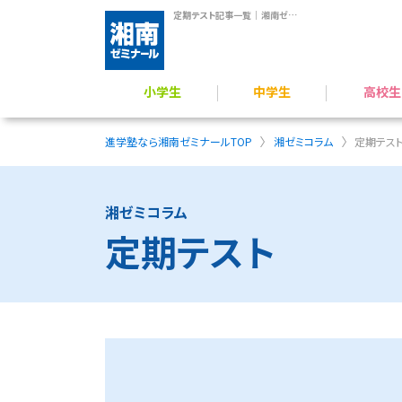
定期テスト記事一覧｜湘南ゼミナール
小学生
中学生
高校生
学力アップ／公立中進学準備
公立中高一貫校 受検対策
難関公立高校受験対策
小学生のプログラミング力育成
横浜翠嵐高校 受験指導
難関国私立高 受験指導
高校受験／定期テスト対策
一般入試対策／定期
総合型選抜（AO）・推薦入
映像授業 × 個別フォロー
進学塾なら湘南ゼミナールTOP
湘ゼミコラム
定期テス
湘ゼミコラム
定期テスト