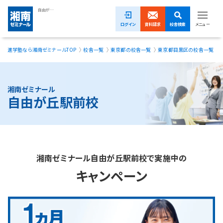
自由が丘駅前校｜塾・学習塾・進学塾【湘南ゼミナール】
ログイン
資料請求
校舎検索
メニュー
進学塾なら湘南ゼミナールTOP
校舎一覧
東京都の校舎一覧
東京都目黒区の校舎一覧
1ヵ月無料体験受付中！
小学生
湘南ゼミナール
自由が丘駅前校
中学生
高校生
模試・イベント
湘南ゼミナール自由が丘駅前校で実施中の
授業料
キャンペーン
合格実績
校舎一覧