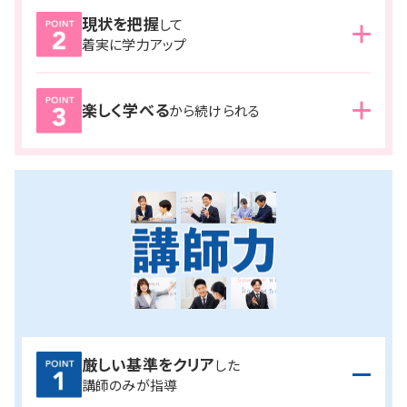
現状を把握
して
湘ゼミでは、
通塾日ごとに、授業での理解、宿題での定着、
着実に学力アップ
小テストでの計測を繰り返し実施。
また、合格から逆算された塾内テストも定期的に行います。
現状の定着度を把握し、次の授業に活かすことで、着実に
楽しく学べる
現状を把握しながら繰り返し学習することで、
着実に合格
から続けられる
学力を伸ばしていきます。
へ近付いていることが実感できる
ので、モチベーション維持
にもつながります。
お互いに高め合える仲間たち
と共に、楽しく学習を継続し
ながら、合格へと向かうことができます。
厳しい基準をクリア
した
講師のみが指導