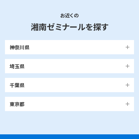
お近くの
湘南ゼミナールを探す
神奈川県
横浜市
埼玉県
青葉区
旭区
泉区
磯子区
神奈川区
川口市
川口校
戸塚安行校
金沢区
港南区
港北区
栄区
瀬谷区
川崎市
千葉県
都筑区
戸塚区
中区
保土ケ谷区
緑区
南区
鶴見区
越谷市
我孫子市
越谷レイクタウン校
麻生区
我孫子校
川崎区
幸区
高津区
多摩区
東京都
中原区
宮前区
横浜市・川崎市以外
青葉区
青葉台校
あざみ野校
市ヶ尾校
さいたま
桜台校
たまプラーザ校
藤が丘校
市川市
浦和美園校
浦和校
浦和道祖土校
国立市
南行徳校
妙典校
国立駅前校
市
麻生区
新百合ヶ丘校
綾瀬市
海老名市
鎌倉市
相模原市
日進校
東浦和校
南浦和東口校
座間市
茅ヶ崎市
平塚市
藤沢市
大和市
横須賀市
南浦和西口校
南与野校
旭区
市沢校
希望ヶ丘校
鶴ヶ峰白根校
浦安市
小金井市
新浦安校