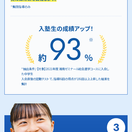
集団指導のみ
※
入塾生の成績アップ！
93
※
約
%
抽出条件 / 【対象】2021年度 湘南ゼミナール総合進学コースに入会し
※
た中学生
入会直後の定期テストで、指導科目の得点が1科目以上上昇した結果を
集計
3