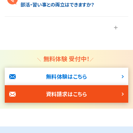
リアした講師だけが指導に当たり、トップ校・上位校対策に必要
部活・習い事との両立はできますか？
な知識や技術を常にアップデートしております。
A.部活動・習い事を頑張る生徒さんも通いやすい時間割にして
います。 また、欠席者用に受けられなかった授業と同じ単元のも
のをweb上にアップしています*。パソコンやスマートフォン、タブ
レットを使ってご家庭でも授業を視聴できます。 講師のあいてい
る時間帯であれば、web上の授業動画を見てわからなかったと
ころを質問いただくことが可能です。小学生の生徒さんについて
無料体験 受付中！
は、正しい学習方法を学ぶ「パワーアップ特訓」という授業や、
「自宅学習プラン」を使って、学習習慣が身につくように指導させ
無料体験はこちら
ていただきます。その結果、習い事と通塾を両立している生徒さ
んが多くいらっしゃいます。
資料請求はこちら
＊総合進学コースの場合