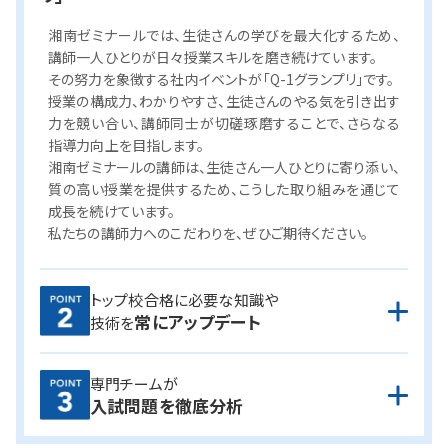
湘南ゼミナールでは、生徒さんの学びを最大化するため、
講師一人ひとりが日々授業スキルを磨き続けています。
その努力を象徴する社内イベントが「Q-1グランプリ」です。
授業の構成力、わかりやすさ、生徒さんのやる気を引き出す
力を競い合い、講師同士が切磋琢磨することで、さらなる
指導力向上を目指します。
湘南ゼミナールの講師は、生徒さん一人ひとりに寄り添い、
質の高い授業を提供するため、こうした取り組みを通じて
成長を続けています。
私たちの講師力へのこだわりを、ぜひご期待ください。
講師は模擬授業による有効な指導方法の研修はもちろん、
トップ校合格に必要な知識や
常にアップデート
担当科目の最新課題への取り組みを原則毎週実施、さら
技術を
に全国の過去問をもとにした入試対策テストも受けてい
ます。
専門チームが
常に知識や技術をアップデートしながら、授業や進路指導
湘ゼミでは、専門の分析チームによって入試問題の細かな
入試問題を徹底分析
を行っています。
分析を毎年行っています。
積み重ねた分析は、オリジナルテ
キストの制作や模試の制作、研修や指導に活用。