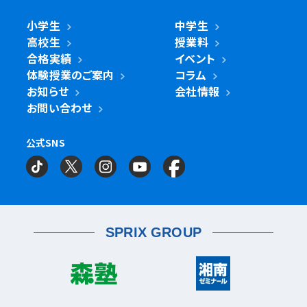
武蔵小金井駅前校
川崎区
川崎小田栄校
川崎大師校
武蔵浦和校
与野校
鶴ヶ峰校
二俣川校
万騎が原校
綾瀬市
小学生
中学生
綾瀬北校
柏市
世田谷区
柏の葉キャンパス校
南柏校
成城学園前校
高校生
授業料
幸区
草加市
鹿島田校
川崎校
塚越校
南加瀬校
草加校
泉区
立場校
中田校
領家校
合格実績
イベント
海老名市
海老名校
体験授業のご案内
コラム
鎌ケ谷市
立川市
鎌ケ谷校
立川駅前校
高津区
戸田市
子母口校
溝の口校
北戸田校
お知らせ
会社情報
磯子区
岡村校
杉田校
鎌倉市
大船校
お問い合わせ
流山市
練馬区
流山おおたかの森校
南流山校
練馬駅前校
多摩区
向ヶ丘遊園校
神奈川区
大口校
大口西校
大口東校
公式SNS
相模原市
相模大野校
相模原南校
星が丘校
神大寺校
三ツ沢校
横浜校
習志野市
町田市
京成大久保校
成瀬校
町田校
町田駅前校
横山校
中原区
武蔵小杉校
武蔵新城校
武蔵中原校
元住吉校
金沢区
金沢文庫校
金沢文庫東校
船橋市
目黒区
津田沼校
西船橋校
船橋校
自由が丘駅前校
座間市
相武台校
金沢文庫西校
富岡校
能見台校
薬園台校
宮前区
鷺沼校
神木本町校
宮崎台校
六浦校
SPRIX GROUP
宮前平校
茅ヶ崎市
茅ヶ崎校
茅ヶ崎高田校
松戸市
東松戸校
新松戸校
八柱校
港南区
上大岡校
上永谷校
港南台校
平塚市
港南中央校
芹が谷校
平塚校
八千代市
八千代中央校
八千代緑が丘校