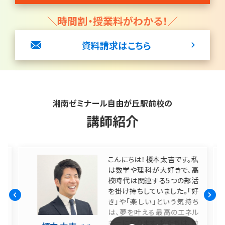
＼時間割・授業料がわかる！／
資料請求はこちら
湘南ゼミナール自由が丘駅前校の
講師紹介
直近10年間で指導した
。私
中学3年生
、高
首都圏早慶合格のべ98
部活
名、早慶198名（卒業生
「好
数372名）
持ち
早慶附属高コースでは、高校
ネル
受験に向けて準備をしたい！
、勉