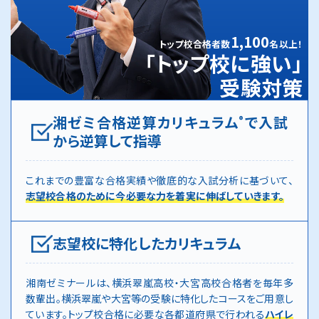
1,100
トップ校合格者数
名以上！
「トップ校に強い」
受験対策
湘ゼミ合格逆算カリキュラム
で入試
®
から逆算して指導
これまでの豊富な合格実績や徹底的な入試分析に基づいて、
志望校合格のために今必要な力を着実に伸ばしていきます。
志望校に特化したカリキュラム
湘南ゼミナールは、横浜翠嵐高校・大宮高校合格者を毎年多
数輩出。横浜翠嵐や大宮等の受験に特化したコースをご用意し
ています。トップ校合格に必要な各都道府県で行われる
ハイレ