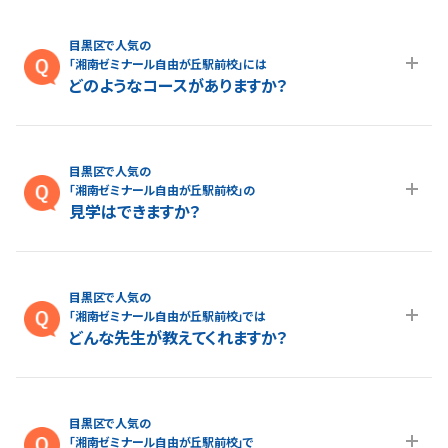
A.各コースの料金は
授業料ページ
よりご確認いただけます。より
詳しい授業料については
こちらのページ
よりお気軽にお問い合
目黒区で人気の
わせください。
「湘南ゼミナール自由が丘駅前校」には
どのようなコースがありますか？
A.自由が丘駅前校では、 小学生は 小学生のプログラミング力
育成、 小学生の算数力育成（年長～小3対象）、 早慶附属高 受
目黒区で人気の
験指導（小3～小6）、 中学生は 早慶附属高 受験指導（中1〜中
「湘南ゼミナール自由が丘駅前校」の
3）、 のコースをご用意しております。
見学はできますか？
A.はい、できます。自由が丘駅前校の見学をご希望の場合は、
こ
ちらのページ
よりお気軽にお問い合わせください。
目黒区で人気の
「湘南ゼミナール自由が丘駅前校」では
どんな先生が教えてくれますか？
A.自由が丘駅前校では生徒さん・保護者様から「親しみやすい」
というお声をよくいただきます。 わかりやすく、”楽しい”授業が得
目黒区で人気の
意な講師が多い所も湘ゼミの特長です。さらに、厳しい基準をク
「湘南ゼミナール自由が丘駅前校」で