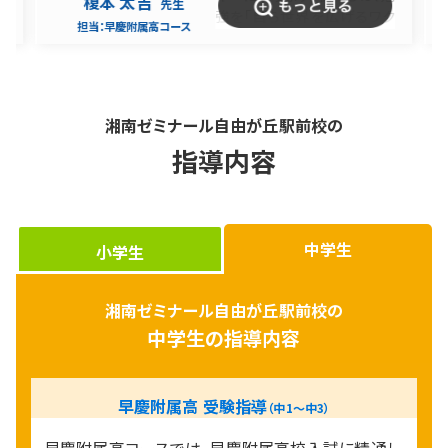
長谷川 彰人
先生
というお子様・保護者様を全
ワク
担当：
早慶附属高コース
力でサポートし、合格に導く
緒に
コースです。『高校受験での早
さん
慶合格は大変そう』というイ
教え
メージを持たれている方も多
早慶
いかもしれませんが、早期から
期の
湘南ゼミナール自由が丘駅前校の
正しく確かな準備を始めるこ
ギで
指導内容
とができれば大丈夫です！同
切磋
じ目標を持った仲間たちと楽
知る
しく通うことで、難しい問題に
てい
立ち向かう思考力だけでな
つで
く、やりきる力も鍛えます！ぜ
望合
中学生
小学生
ひ一度、早慶附属高コースの
しょ
授業をご体験ください。湘南
ゼミナールの校舎で皆さまと
湘南ゼミナール自由が丘駅前校の
お会いできることを楽しみに
中学生の指導内容
お待ちしております！
早慶附属高 受験指導
（中1〜中3）
早慶附属高コースでは、早慶附属高校入試に精通し