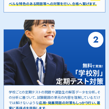
ベルな特色のある問題等への対策を行い、合格へ繋げます。
2
無料
で実施！
「学校別」
定期テスト対策
学校ごとの定期テストの問題や通塾生の解答データを分析。そ
の分析に基づいて、試験範囲の単元の内容を理解しているだけ
では解けないような
応用・発展問題の対策もしっかり行い、着
実に高得点を目指します。