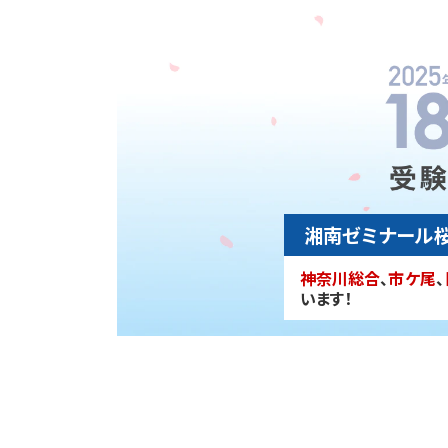
湘南ゼミナール桜
神奈川総合
、
市ケ尾
、
います！