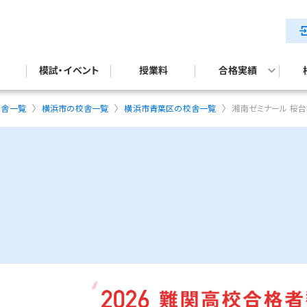
模試・イベント
授業料
合格実績
テスト対策
試対策
公立中高一貫校入試合格実績
校舎一覧
横浜市の校舎一覧
横浜市青葉区の校舎一覧
湘南ゼミナール 桜