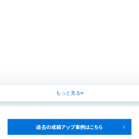
いの生徒さんの結果の一部、また受講科目のみの結果です。
もっと見る
テスト生・未受講科目は含みません。
に応えます！
過去の成績アップ事例はこちら