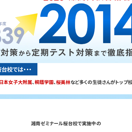
台校では・・・
日本女子大附属
、
桐蔭学園
、
桜美林
など多くの生徒さんがトップ校
湘南ゼミナール桜台校で実施中の