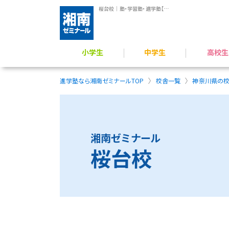
桜台校｜塾・学習塾・進学塾【湘南ゼミナール】
小学生
中学生
高校生
学力アップ／公立中進学準備
公立中高一貫校 受検対策
難関公立高校受験対策
小学生のプログラミング力育成
横浜翠嵐高校 受験指導
難関国私立高 受験指導
高校受験／定期テスト対策
一般入試対策／定期
総合型選抜（AO）・推薦入
映像授業 × 個別フォロー
進学塾なら湘南ゼミナールTOP
校舎一覧
神奈川県の
湘南ゼミナール
桜台校