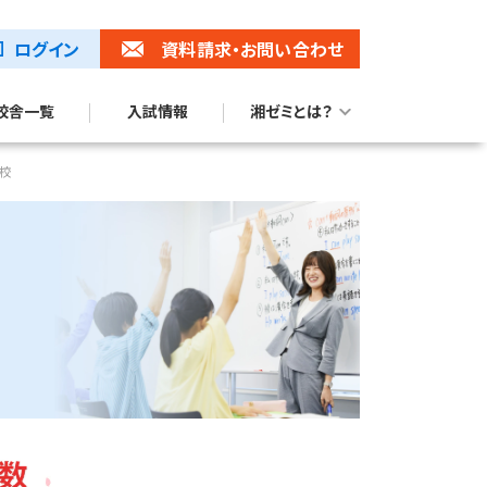
ログイン
資料請求
・お問い合わせ
校舎一覧
入試情報
湘ゼミとは？
湘ゼミブランドムービー
トップ校合格に強い理由
台校