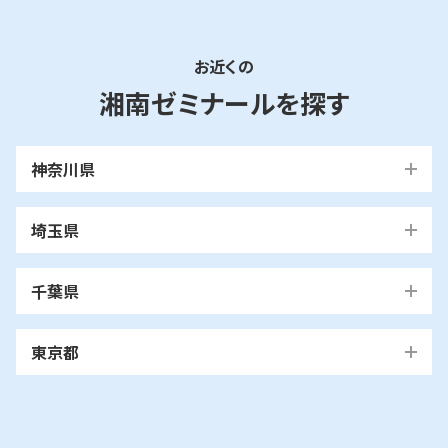
入試情報
お近くの
湘ゼミとは？
湘南ゼミナールを探す
資料請求・無料体験はこちら
神奈川県
横浜市
埼玉県
お近くの校舎を探す
青葉区
旭区
泉区
磯子区
神奈川区
川口市
川口校
戸塚安行校
金沢区
港南区
港北区
栄区
瀬谷区
川崎市
千葉県
都筑区
戸塚区
中区
保土ケ谷区
緑区
南区
鶴見区
越谷市
我孫子市
越谷レイクタウン校
麻生区
我孫子校
川崎区
幸区
高津区
多摩区
東京都
中原区
宮前区
横浜市・川崎市以外
青葉区
青葉台校
あざみ野校
市ヶ尾校
閉じる
さいたま
桜台校
たまプラーザ校
藤が丘校
市川市
浦和美園校
浦和校
浦和道祖土校
国立市
南行徳校
妙典校
国立駅前校
市
麻生区
新百合ヶ丘校
綾瀬市
海老名市
鎌倉市
相模原市
日進校
東浦和校
南浦和東口校
座間市
茅ヶ崎市
平塚市
藤沢市
大和市
横須賀市