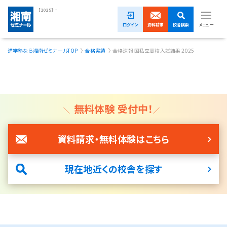
【2025】国私立高校入試の合格速報｜湘南ゼミナール
ログイン
資料請求
校舎検索
メニュー
進学塾なら湘南ゼミナールTOP
合格実績
合格速報 国私立高校入試結果 2025
夏期講習無料体験受付中！
小学生
中学生
無料体験 受付中！
高校生
資料請求・無料体験はこちら
模試・イベント
現在地近くの校舎を探す
授業料
合格実績
校舎一覧