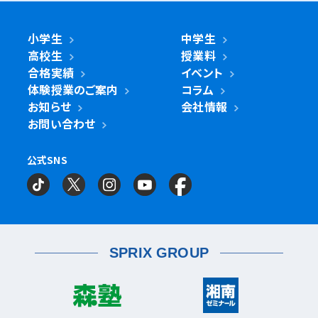
南浦和西口校
南与野校
旭区
市沢校
希望ヶ丘校
鶴ヶ峰白根校
浦安市
小金井市
新浦安校
武蔵小金井駅前校
川崎区
川崎小田栄校
川崎大師校
武蔵浦和校
与野校
鶴ヶ峰校
二俣川校
万騎が原校
綾瀬市
小学生
中学生
綾瀬北校
柏市
世田谷区
柏の葉キャンパス校
南柏校
成城学園前校
高校生
授業料
幸区
草加市
鹿島田校
川崎校
塚越校
南加瀬校
草加校
泉区
立場校
中田校
領家校
合格実績
イベント
海老名市
海老名校
体験授業のご案内
コラム
鎌ケ谷市
立川市
鎌ケ谷校
立川駅前校
高津区
戸田市
子母口校
溝の口校
北戸田校
お知らせ
会社情報
磯子区
岡村校
杉田校
鎌倉市
大船校
お問い合わせ
流山市
練馬区
流山おおたかの森校
南流山校
練馬駅前校
多摩区
向ヶ丘遊園校
神奈川区
大口校
大口西校
大口東校
公式SNS
相模原市
相模大野校
相模原南校
星が丘校
神大寺校
三ツ沢校
横浜校
習志野市
町田市
京成大久保校
成瀬校
町田校
町田駅前校
横山校
中原区
武蔵小杉校
武蔵新城校
武蔵中原校
元住吉校
金沢区
金沢文庫校
金沢文庫東校
船橋市
目黒区
津田沼校
西船橋校
船橋校
自由が丘駅前校
座間市
相武台校
金沢文庫西校
富岡校
能見台校
薬園台校
宮前区
鷺沼校
神木本町校
宮崎台校
六浦校
SPRIX GROUP
宮前平校
茅ヶ崎市
茅ヶ崎校
茅ヶ崎高田校
松戸市
東松戸校
新松戸校
八柱校
港南区
上大岡校
上永谷校
港南台校
平塚市
港南中央校
芹が谷校
平塚校
八千代市