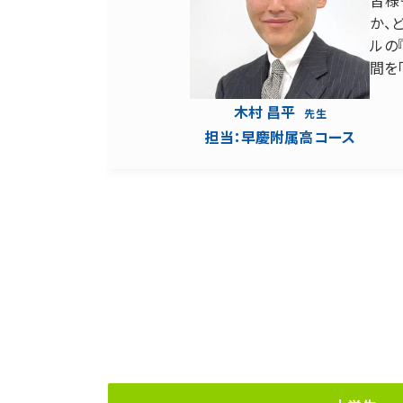
か、
ルの
間を
木村 昌平
先生
担当：
早慶附属高コース