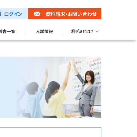
ログイン
資料請求
・お問い合わせ
校舎一覧
入試情報
湘ゼミとは？
湘ゼミブランドムービー
トップ校合格に強い理由