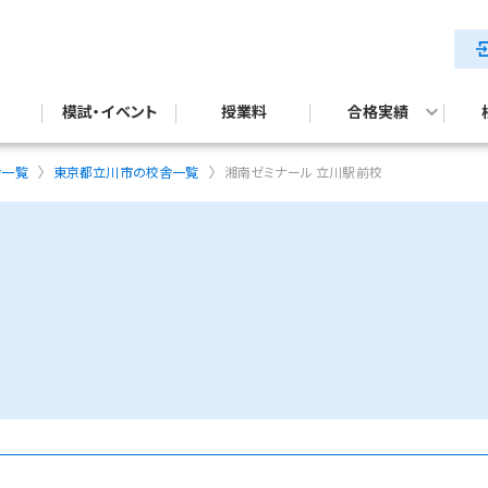
模試・イベント
授業料
合格実績
テスト対策
試対策
公立中高一貫校入試合格実績
舎一覧
東京都立川市の校舎一覧
湘南ゼミナール 立川駅前校