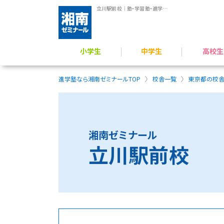
立川駅前校｜塾・学習塾・進学塾【湘南ゼミナール】
小学生
中学生
高校生
学力アップ／公立中進学準備
公立中高一貫校 受検対策
難関公立高校受験対策
小学生のプログラミング力育成
横浜翠嵐高校 受験指導
難関国私立高 受験指導
高校受験／定期テスト対策
一般入試対策／定期
総合型選抜（AO）・推薦入
映像授業 × 個別フォロー
進学塾なら湘南ゼミナールTOP
校舎一覧
東京都の校
湘南ゼミナール
立川駅前校