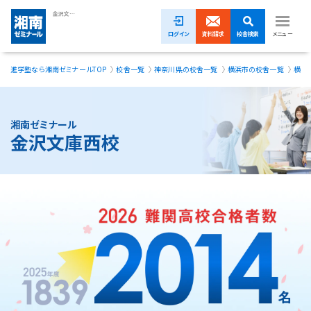
金沢文庫西校｜塾・学習塾・進学塾【湘南ゼミナール】
ログイン
資料請求
校舎検索
メニュー
進学塾なら湘南ゼミナールTOP
校舎一覧
神奈川県の校舎一覧
横浜市の校舎一覧
横浜
夏期講習無料体験受付中！
小学生
湘南ゼミナール
金沢文庫西校
中学生
高校生
模試・イベント
授業料
合格実績
校舎一覧