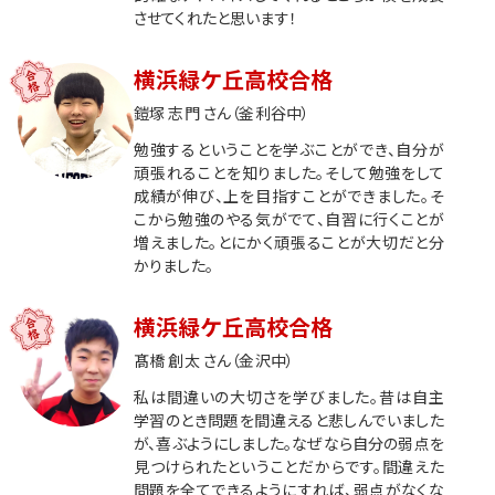
名、近畿124名、南山124名
させてくれたと思います！
成成明國武
772名
成蹊102名、成城114名、明治学院308名、國學院191名、武
横浜緑ケ丘高校合格
蔵57名
鎧塚 志門 さん（釜利谷中）
日東駒専
1481名
日本576名、東洋367名、駒澤247名、専修291名
勉強するということを学ぶことができ、自分が
頑張れることを知りました。そして勉強をして
他多数合格！
成績が伸び、上を目指すことができました。そ
こから勉強のやる気がでて、自習に行くことが
※上記合格実績は、湘南ゼミナール調べによるもので、湘南ゼミナー
増えました。とにかく頑張ることが大切だと分
ルグループ全体での合格実績です。
かりました。
横浜緑ケ丘高校合格
髙橋 創太 さん（金沢中）
私は間違いの大切さを学びました。昔は自主
学習のとき問題を間違えると悲しんでいました
が、喜ぶようにしました。なぜなら自分の弱点を
見つけられたということだからです。間違えた
問題を全てできるようにすれば、弱点がなくな