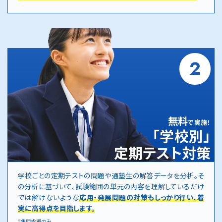
2
無料
で実施！
「学校別」
定期テスト対策
学校ごとの定期テストの問題や通塾生の解答データを分析。そ
の分析に基づいて、試験範囲の単元の内容を理解しているだけ
では解けないような
応用・発展問題の対策もしっかり行い、着
実に高得点を目指します。
集団指導のみ
※