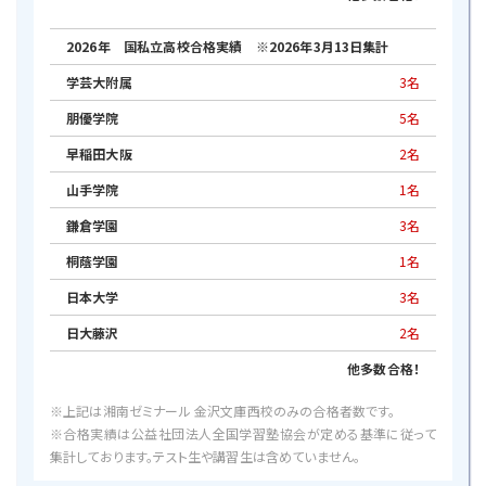
金沢高校 高１論理表現 82点
釜利谷中 中３ 数学 ３→４ １up！
金沢高校 高１数学Ⅰ 82点
釜利谷中 中３ 数学 ３→４ １up！
2026年 国私立高校合格実績 ※2026年3月13日集計
横須賀学院高校 高１論理表現 82点
釜利谷中 中３ 国語 ４→５ １up！
学芸大附属
3名
逗子葉山高校 高１数学Ⅰ 81点
釜利谷中 中３ 国語 ３→４ １up！
朋優学院
5名
横須賀学院高校 高１英語コミュニケーション 80
釜利谷中 中３ 国語 ３→４ １up！
点
早稲田大阪
2名
釜利谷中 中３ 理科 ４→５ １up！
山手学院
1名
釜利谷中 中３ 理科 ４→５ １up！
※上記は高等部金沢文庫西校にお通いの生徒さん
釜利谷中 中３ 理科 ４→５ １up！
鎌倉学園
3名
の結果の一部、また受講科目のみの結果です。
釜利谷中 中３ 理科 ３→４ １up！
桐蔭学園
1名
体験生・テスト生・未受講科目は含みません。
釜利谷中 中３ 社会 ３→４ １up！
日本大学
3名
西金沢学園 中２ 理科 ３→４ １up！
■講師からのコメント
日大藤沢
2名
西金沢学園 中３ 社会 ３→４ １up！
高校生活初めての定期テスト、湘ゼミ生が頑張って
他多数合格！
くれました！
※上記は総合進学コース金沢文庫西校にお通いの
※上記は湘南ゼミナール 金沢文庫西校のみの合格者数です。
最高のスタートダッシュおめでとう！！
生徒さんの結果の一部です。体験生・テスト生は含み
※合格実績は公益社団法人全国学習塾協会が定める基準に従って
集計しております。テスト生や講習生は含めていません。
ません。