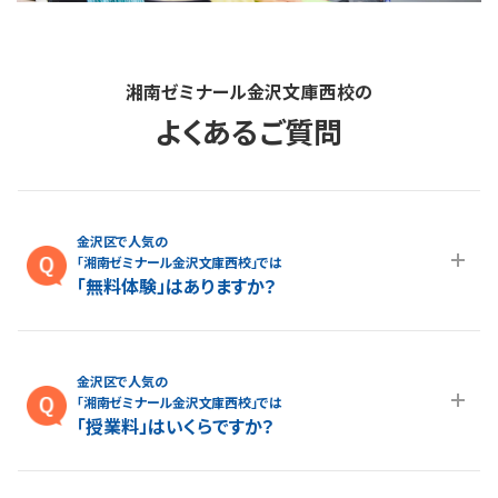
湘南ゼミナール金沢文庫西校の
よくあるご質問
金沢区で人気の
「湘南ゼミナール金沢文庫西校」では
「無料体験」はありますか？
A.最大１ヵ月の無料体験を受付しております。また、春休み、夏休
み、冬休みの講習授業を受けていただくことが可能です。金沢文
金沢区で人気の
庫西校の無料体験については
こちらのページ
より簡単にお問い
「湘南ゼミナール金沢文庫西校」では
合わせいただけます。
「授業料」はいくらですか？
A.各コースの料金は
授業料ページ
よりご確認いただけます。より