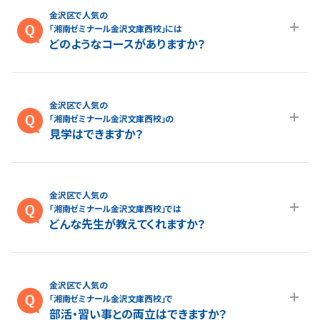
詳しい授業料については
こちらのページ
よりお気軽にお問い合
金沢区で人気の
わせください。
「湘南ゼミナール金沢文庫西校」には
どのようなコースがありますか？
A.金沢文庫西校では、 小学生は 学力アップ／公立中進学準備
（小4〜小6）、 公立中高一貫校 受検対策（小5〜小6）、 小学生
金沢区で人気の
の英語力育成（小5〜小6）、 小学生の国語力育成&小学生のプ
「湘南ゼミナール金沢文庫西校」の
ログラミング力育成、 中学生は 高校受験／定期テスト対策（中
見学はできますか？
1〜中3）、 横浜翠嵐 受験指導（中1〜中3）、 高校生は 一般入試
対策 / 定期テスト対策（高1〜高3）、 総合型選抜（AO）・推薦入
A.はい、できます。金沢文庫西校の見学をご希望の場合は、
こち
試対策（高1〜高3）、 のコースをご用意しております。
らのページ
よりお気軽にお問い合わせください。
金沢区で人気の
「湘南ゼミナール金沢文庫西校」では
どんな先生が教えてくれますか？
A.金沢文庫西校では生徒さん・保護者様から「親しみやすい」と
いうお声をよくいただきます。 わかりやすく、”楽しい”授業が得
金沢区で人気の
意な講師が多い所も湘ゼミの特長です。さらに、厳しい基準をク
「湘南ゼミナール金沢文庫西校」で
リアした講師だけが指導に当たり、トップ校・上位校対策に必要
部活・習い事との両立はできますか？