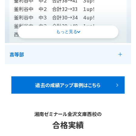
釜利谷中 中２ 合計38→41 ３up！
釜利谷中 中２ 合計32→33 １up！
釜利谷中 中３ 合計30→34 ４up！
釜利谷中 中３ 合計39→40 １up！
もっと見る
西金沢学園 中３ 合計30→32 ２up！
■内申アップ（主要５科目）
高等部
釜利谷中 中２ 合計22→25 ３up！
釜利谷中 中２ 合計21→25 ４up！
2024.07.01
釜利谷中 中２ 合計19→21 ２up！
釜利谷中 中２ 合計16→19 ３up！
2024年度 高1 1学期・前期
過去の成績アップ事例はこちら
釜利谷中 中２ 合計18→19 １up！
中間試験 結果速報
釜利谷中 中３ 合計18→22 ４up！
釜利谷中 中３ 合計21→23 ２up！
湘南ゼミナール金沢文庫西校の
釜利谷中 中３ 合計15→17 ２up！
合格実績
西金沢学園 中３ 合計16→17 １up！
■90点以上！