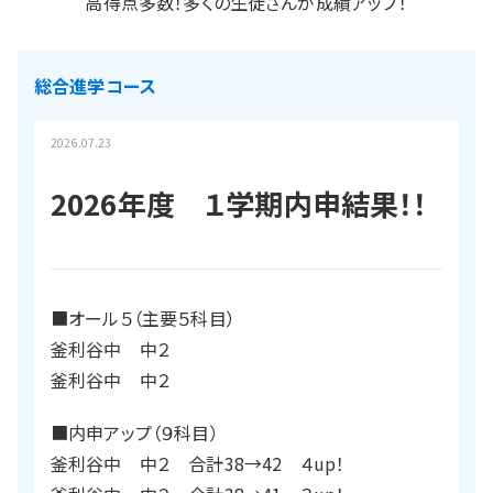
高得点多数！多くの生徒さんが成績アップ！
総合進学コース
2026.07.23
2026年度 １学期内申結果！！
■オール５（主要５科目）
釜利谷中 中２
釜利谷中 中２
■内申アップ（９科目）
釜利谷中 中２ 合計38→42 ４up！