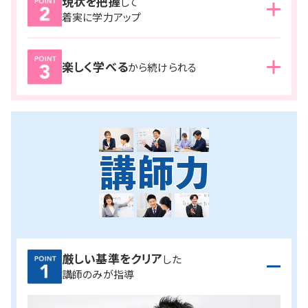
現状を把握
して
湘ゼミでは、
通塾日ごとに、授業での理解、宿題での定着、
着実に学力アップ
小テストでの計測を繰り返し実施。
また、合格から逆算された塾内テストも定期的に行います。
現状の定着度を把握し、次の授業に活かすことで、着実に
楽しく学べる
現状を把握しながら繰り返し学習することで、
着実に合格
から続けられる
学力を伸ばしていきます。
へ近付いていることが実感できる
ので、モチベーション維持
にもつながります。
お互いに高め合える仲間たち
と共に、楽しく学習を継続し
ながら、合格へと向かうことができます。
厳しい基準をクリア
した
講師のみが指導