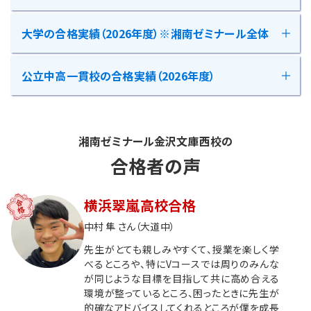
■講師からのコメント
大学の合格実績（2026年度）※湘南ゼミナール全体
新学年初めての内申ですが、湘ゼミ生が頑張ってく
れました！
公立中高一貫校の合格実績（2026年度）
皆さんを誇りに思います！！夏期講習・２学期も頑張
2026年度 大学合格実績
りましょう！！
国公立
654名
2026年 公立中高一貫校合格実績
東京一科
53名
東京13名、京都6名、一橋9名、東京科学25名
湘南ゼミナール金沢文庫西校の
南附中
2名
合格者の声
医学部医学科
14名
医学部医学科14名
※上記は湘南ゼミナール 金沢文庫西校のみの合格者数です。
※合格実績は公益社団法人全国学習塾協会が定める基準に従って
早慶
410名
横浜翠嵐高校合格
集計しております。テスト生や講習生は含めていません。
早稲田255名、慶應義塾155名
中村 隼 さん（大道中）
上理GMARCH
2620名
先生がとても親しみやすくて、授業を楽しく学
上智130名、東京理科249名、学習院133名、明治632
名、青山学院294名、立教326名、中央346名、法政510
べるところや、特にVコースでは周りのみんな
名
が同じような目標を目指して共に高め合える
関関同立近＋南山
531名
環境が整っているところ、困ったときに先生が
関西23名、関西学院58名、同志社56名、立命館146
的確なアドバイスしてくれるところが僕を成長