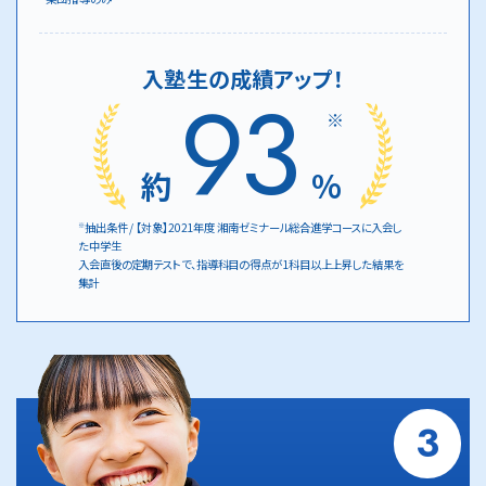
入塾生の成績アップ！
93
※
約
%
抽出条件 / 【対象】2021年度 湘南ゼミナール総合進学コースに入会し
※
た中学生
入会直後の定期テストで、指導科目の得点が1科目以上上昇した結果を
集計
3