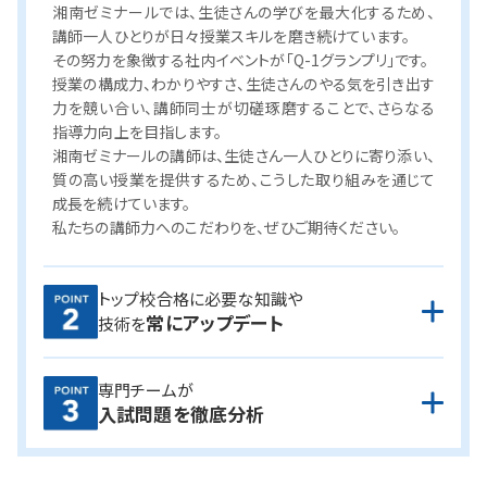
湘南ゼミナールでは、生徒さんの学びを最大化するため、
講師一人ひとりが日々授業スキルを磨き続けています。
その努力を象徴する社内イベントが「Q-1グランプリ」です。
授業の構成力、わかりやすさ、生徒さんのやる気を引き出す
力を競い合い、講師同士が切磋琢磨することで、さらなる
指導力向上を目指します。
湘南ゼミナールの講師は、生徒さん一人ひとりに寄り添い、
質の高い授業を提供するため、こうした取り組みを通じて
成長を続けています。
私たちの講師力へのこだわりを、ぜひご期待ください。
講師は模擬授業による有効な指導方法の研修はもちろん、
トップ校合格に必要な知識や
常にアップデート
担当科目の最新課題への取り組みを原則毎週実施、さら
技術を
に全国の過去問をもとにした入試対策テストも受けてい
ます。
専門チームが
常に知識や技術をアップデートしながら、授業や進路指導
湘ゼミでは、専門の分析チームによって入試問題の細かな
入試問題を徹底分析
を行っています。
分析を毎年行っています。
積み重ねた分析は、オリジナルテ
キストの制作や模試の制作、研修や指導に活用。
また、塾内対応だけに留まらず、神奈川新聞への入試問題