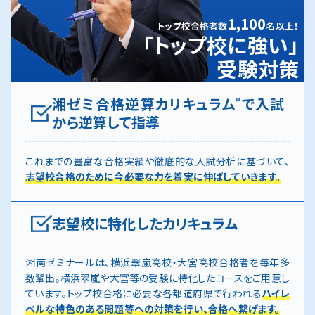
1,100
トップ校合格者数
名以上！
「トップ校に強い」
受験対策
湘ゼミ合格逆算カリキュラム
で入試
®
から逆算して指導
これまでの豊富な合格実績や徹底的な入試分析に基づいて、
志望校合格のために今必要な力を着実に伸ばしていきます。
志望校に特化したカリキュラム
湘南ゼミナールは、横浜翠嵐高校・大宮高校合格者を毎年多
数輩出。横浜翠嵐や大宮等の受験に特化したコースをご用意し
ています。トップ校合格に必要な各都道府県で行われる
ハイレ
ベルな特色のある問題等への対策を行い、合格へ繋げます。