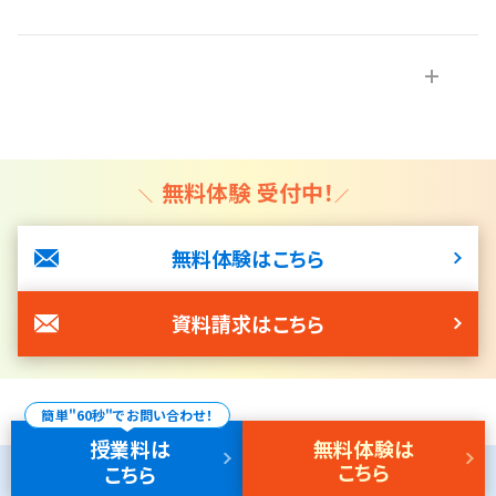
な知識や技術を常にアップデートしております。
A.部活動・習い事を頑張る生徒さんも通いやすい時間割にして
います。 また、欠席者用に受けられなかった授業と同じ単元のも
のをweb上にアップしています*。パソコンやスマートフォン、タブ
レットを使ってご家庭でも授業を視聴できます。 講師のあいてい
る時間帯であれば、web上の授業動画を見てわからなかったと
ころを質問いただくことが可能です。小学生の生徒さんについて
無料体験 受付中！
は、正しい学習方法を学ぶ「パワーアップ特訓」という授業や、
「自宅学習プラン」を使って、学習習慣が身につくように指導させ
無料体験はこちら
ていただきます。その結果、習い事と通塾を両立している生徒さ
んが多くいらっしゃいます。
資料請求はこちら
＊総合進学コースの場合
簡単"60秒"でお問い合わせ！
授業料
は
無料体験
は
こちら
こちら