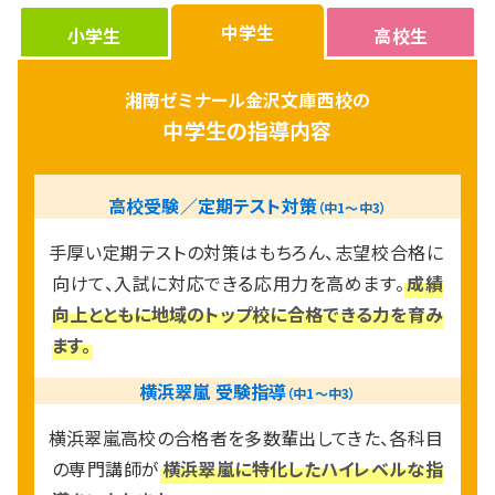
かり。いっぱい間違えてたくさ
中学生
ん悩みましょう。その分、乗り
小学生
高校生
越えた喜びはとても大きいは
ず！さあ一緒に「適性検査」を
湘南ゼミナール金沢文庫西校の
楽しみましょう！校舎で待って
ます！！
中学生の指導内容
高校受験／定期テスト対策
（中1〜中3）
手厚い定期テストの対策はもちろん、志望校合格に
向けて、⼊試に対応できる応⽤⼒を⾼めます。
成績
向上とともに地域のトップ校に合格できる⼒を育み
ます。
横浜翠嵐 受験指導
（中1〜中3）
横浜翠嵐高校の合格者を多数輩出してきた、各科目
の専門講師が
横浜翠嵐に特化したハイレベルな指