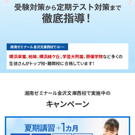
入試情報
湘ゼミとは？
湘南ゼミナール金沢文庫西校では・・・
資料請求・無料体験はこちら
横浜翠嵐
、
柏陽
、
横浜緑ケ丘
、
学芸大附属
、
朋優学院
など多くの
生徒さんがトップ校・難関校に合格しています！
お近くの校舎を探す
湘南ゼミナール金沢文庫西校で実施中の
キャンペーン
閉じる