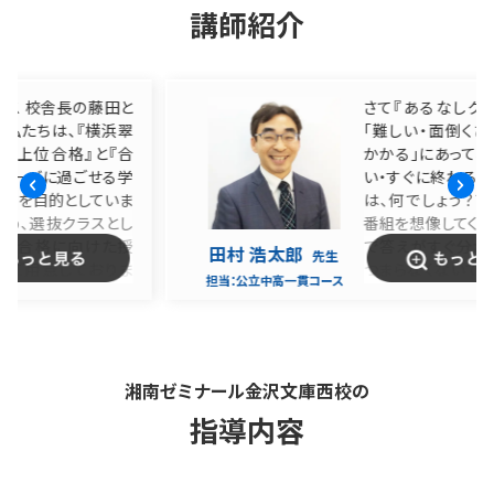
講師紹介
と
さて『あるなしクイズ』です！
翠
「難しい・面倒くさい・時間が
合
かかる」にあって、「簡単・易し
学
い・すぐに終わる」にないもの
ま
は、何でしょう？ＴＶのクイズ
し
番組を想像してください。簡単
授
で答えがすぐ分かる問題は、
田村 浩太郎
先生
ま
つまらなくないですか。それよ
担当：
公立中高一貫コース
、
り、難しくて答えがなかなか分
同
からない問題の方が、「何だろ
関
う？」って考えている時間がす
め
でに楽しいし、正解が分かった
積
ときは最高に気持ちいい！最
湘南ゼミナール金沢文庫西校の
験
初のクイズの答えは『それを
指導内容
に
乗り越えた時に手に入れられ
れ
る喜び』です。適性検査の問題
も、難しくて面倒くさいものば