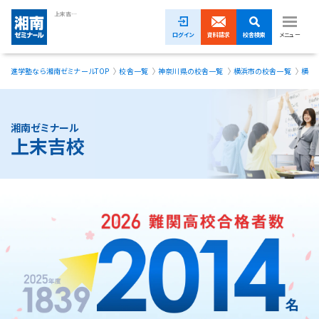
上末吉校｜塾・学習塾・進学塾【湘南ゼミナール】
ログイン
資料請求
校舎検索
メニュー
進学塾なら湘南ゼミナールTOP
校舎一覧
神奈川県の校舎一覧
横浜市の校舎一覧
横浜
1ヵ月無料体験受付中！
小学生
湘南ゼミナール
上末吉校
中学生
高校生
模試・イベント
授業料
合格実績
校舎一覧