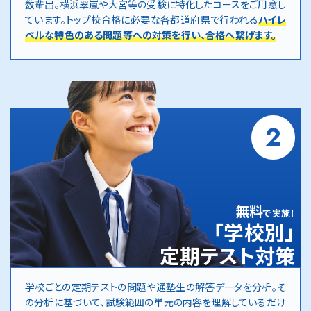
数輩出。横浜翠嵐や大宮等の受験に特化したコースをご用意し
ています。トップ校合格に必要な各都道府県で行われる
ハイレ
ベルな特色のある問題等への対策を行い、合格へ繋げます。
2
無料
で実施！
「学校別」
定期テスト対策
学校ごとの定期テストの問題や通塾生の解答データを分析。そ
の分析に基づいて、試験範囲の単元の内容を理解しているだけ