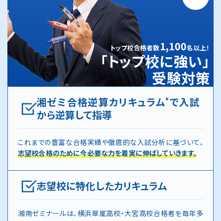
1,100
トップ校合格者数
名以上！
「トップ校に強い」
受験対策
湘ゼミ合格逆算カリキュラム
で入試
®
から逆算して指導
これまでの豊富な合格実績や徹底的な入試分析に基づいて、
志望校合格のために今必要な力を着実に伸ばしていきます。
志望校に特化したカリキュラム
湘南ゼミナールは、横浜翠嵐高校・大宮高校合格者を毎年多