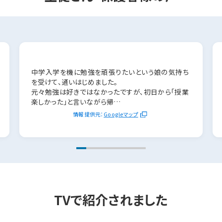
講師力を磨く湘ゼミの取り組み「Q-1グランプ
リ」
湘南ゼミナールでは、生徒さんの学びを最大化するため、
講師一人ひとりが日々授業スキルを磨き続けています。
その努力を象徴する社内イベントが「Q-1グランプリ」です。
授業の構成力、わかりやすさ、生徒さんのやる気を引き出す
力を競い合い、講師同士が切磋琢磨することで、さらなる
指導力向上を目指します。
湘南ゼミナールの講師は、生徒さん一人ひとりに寄り添い、
質の高い授業を提供するため、こうした取り組みを通じて
成長を続けています。
私たちの講師力へのこだわりを、ぜひご期待ください。
講師は模擬授業による有効な指導方法の研修はもちろん、
トップ校合格に必要な知識や
常にアップデート
担当科目の最新課題への取り組みを原則毎週実施、さら
技術を
に全国の過去問をもとにした入試対策テストも受けてい
ます。
専門チームが
常に知識や技術をアップデートしながら、授業や進路指導
湘ゼミでは、専門の分析チームによって入試問題の細かな
入試問題を徹底分析
を行っています。