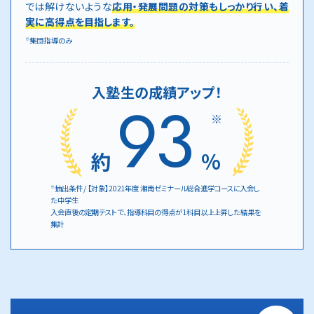
では解けないような
応用・発展問題の対策もしっかり行い、着
実に高得点を目指します。
集団指導のみ
※
入塾生の成績アップ！
93
※
約
%
抽出条件 / 【対象】2021年度 湘南ゼミナール総合進学コースに入会し
※
た中学生
入会直後の定期テストで、指導科目の得点が1科目以上上昇した結果を
集計