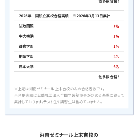
他多数合格！
2026年 国私立高校合格実績 ※2026年3月13日集計
法政国際
1名
中大横浜
1名
鎌倉学園
1名
桐蔭学園
2名
日本大学
6名
他多数合格！
※上記は湘南ゼミナール 上末吉校のみの合格者数です。
※合格実績は公益社団法人全国学習塾協会が定める基準に従って
集計しております。テスト生や講習生は含めていません。
湘南ゼミナール上末吉校の