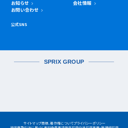
お近くの
湘南ゼミナールを探す
神奈川県
横浜市
埼玉県
青葉区
旭区
泉区
磯子区
神奈川区
川口市
川口校
戸塚安行校
金沢区
港南区
港北区
栄区
瀬谷区
川崎市
千葉県
都筑区
戸塚区
中区
保土ケ谷区
緑区
南区
鶴見区
越谷市
我孫子市
越谷レイクタウン校
麻生区
我孫子校
川崎区
幸区
高津区
多摩区
東京都
中原区
宮前区
横浜市・川崎市以外
青葉区
青葉台校
あざみ野校
市ヶ尾校
さいたま
桜台校
たまプラーザ校
藤が丘校
市川市
浦和美園校
浦和校
浦和道祖土校
国立市
南行徳校
妙典校
国立駅前校
市
麻生区
新百合ヶ丘校
綾瀬市
海老名市
鎌倉市
相模原市
日進校
東浦和校
南浦和東口校