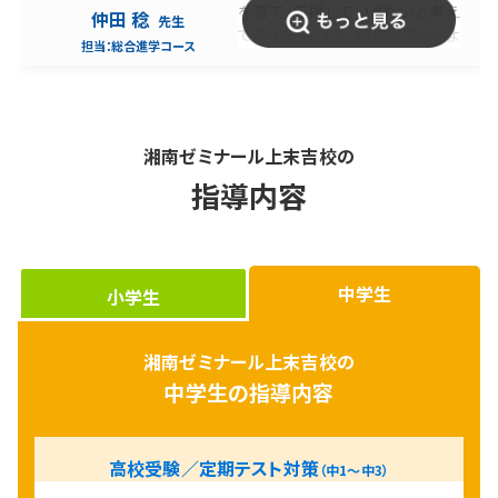
を育て、応援していきたいと考え
仲田 稔
先生
ております。 また、勉強ができるよ
担当：
総合進学コース
うになるだけでなく、集団のなか
で他者への思いやりや周囲の 人
たちへの感謝の心をもつ大切さ
なども学べるような空間で、この
地域の皆様に貢献 してまいりま
湘南ゼミナール上末吉校の
す。先生も生徒も全員が高い目標
指導内容
をもって努力をし、 人間的にも大
きく成長できる場所で皆さんを
待っています。 ぜひ湘南ゼミナー
ル上末吉校で、共に高めあいな
がら明るい未来を 切り開いてい
中学生
小学生
きましょう！
湘南ゼミナール上末吉校の
中学生の指導内容
高校受験／定期テスト対策
（中1〜中3）