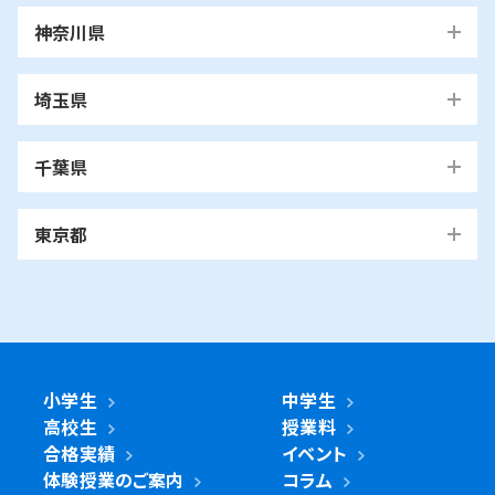
鶴見区で人気の
講師が多い所も湘ゼミの特長です。さらに、厳しい基準をクリア
「湘南ゼミナール上末吉校」で
した講師だけが指導に当たり、トップ校・上位校対策に必要な知
部活・習い事との両立はできますか？
識や技術を常にアップデートしております。
A.部活動・習い事を頑張る生徒さんも通いやすい時間割にして
います。 また、欠席者用に受けられなかった授業と同じ単元のも
のをweb上にアップしています*。パソコンやスマートフォン、タブ
レットを使ってご家庭でも授業を視聴できます。 講師のあいてい
る時間帯であれば、web上の授業動画を見てわからなかったと
ころを質問いただくことが可能です。小学生の生徒さんについて
無料体験 受付中！
は、正しい学習方法を学ぶ「パワーアップ特訓」という授業や、
「自宅学習プラン」を使って、学習習慣が身につくように指導させ
無料体験はこちら
ていただきます。その結果、習い事と通塾を両立している生徒さ
んが多くいらっしゃいます。
資料請求はこちら
＊総合進学コースの場合