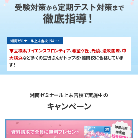
入試情報
湘ゼミとは？
湘南ゼミナール上末吉校では・・・
資料請求・無料体験はこちら
市立横浜サイエンスフロンティア
、
希望ケ丘
、
光陵
、
法政国際
、
中
大横浜
など多くの生徒さんがトップ校・難関校に合格していま
す！
お近くの校舎を探す
湘南ゼミナール上末吉校で実施中の
キャンペーン
閉じる