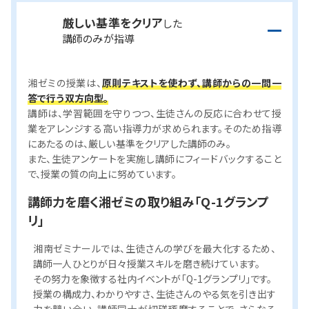
現状を把握
して
湘ゼミでは、
通塾日ごとに、授業での理解、宿題での定着、
着実に学力アップ
小テストでの計測を繰り返し実施。
また、合格から逆算された塾内テストも定期的に行います。
現状の定着度を把握し、次の授業に活かすことで、着実に
楽しく学べる
現状を把握しながら繰り返し学習することで、
着実に合格
から続けられる
学力を伸ばしていきます。
へ近付いていることが実感できる
ので、モチベーション維持
にもつながります。
お互いに高め合える仲間たち
と共に、楽しく学習を継続し
ながら、合格へと向かうことができます。
厳しい基準をクリア
した