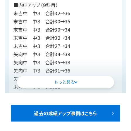
■内申アップ（９科目）
末吉中 中３ 合計32→36
末吉中 中３ 合計30→35
末吉中 中３ 合計30→34
末吉中 中３ 合計32→34
末吉中 中３ 合計27→34
矢向中 中３ 合計34→39
矢向中 中３ 合計35→38
矢向中 中３ 合計31→36
矢向中 中２ 合計38→40
もっと見る
末吉中 中１ 合計39
矢向中 中１ 合計42
矢向中 中１ 合計36
過去の成績アップ事例はこちら
※上記は総合進学コース上末吉校にお通いの生徒
さんの結果の一部です。体験生・テスト生は含みませ