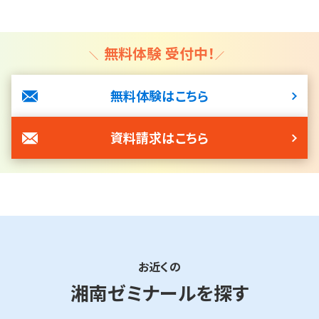
A.各コースの料金は
授業料ページ
よりご確認いただけます。より
詳しい授業料については
こちらのページ
よりお気軽にお問い合
鶴見区で人気の
わせください。
「湘南ゼミナール上末吉校」には
どのようなコースがありますか？
A.上末吉校では、 小学生は 学力アップ／公立中進学準備（小
4〜小6）、 小学生の英語力育成（小5〜小6）、 小学生の国語力
鶴見区で人気の
育成&小学生のプログラミング力育成、 中学生は 高校受験／定
「湘南ゼミナール上末吉校」の
期テスト対策（中1〜中3）、 のコースをご用意しております。
見学はできますか？
A.はい、できます。上末吉校の見学をご希望の場合は、
こちらの
ページ
よりお気軽にお問い合わせください。
鶴見区で人気の
「湘南ゼミナール上末吉校」では
どんな先生が教えてくれますか？
A.上末吉校では生徒さん・保護者様から「親しみやすい」という
お声をよくいただきます。 わかりやすく、”楽しい”授業が得意な