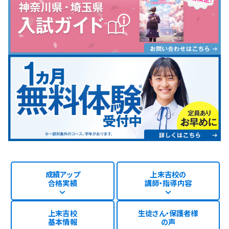
成績アップ
上末吉校の
合格実績
講師・指導内容
上末吉校
生徒さん・保護者様
基本情報
の声