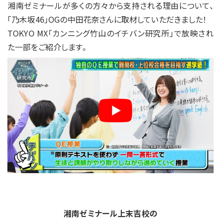
分析を毎年行っています。
積み重ねた分析は、オリジナルテ
キストの制作や模試の制作、研修や指導に活用。
また、塾内対応だけに留まらず、神奈川新聞への入試問題
分析記事の寄稿にも活かされています。
湘南ゼミナール上末吉校の
生徒さん・保護者様の声
中学入学を機に勉強を頑張りたいという娘
の気持ちを受けて、通いはじめました。
元々勉強は好きではなかったですが、初日
から「授業楽しかった」と言いながら帰…
情報提供元：
Googleマップ