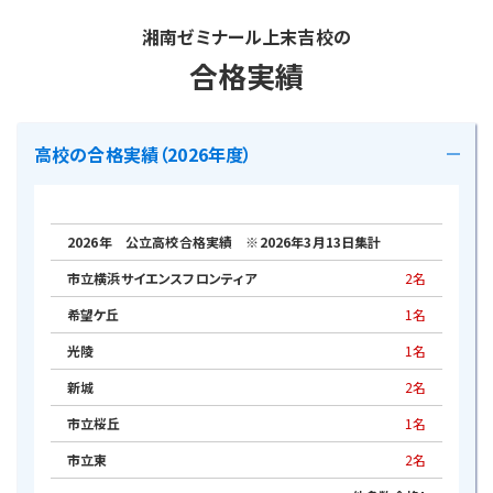
ん。
湘南ゼミナール上末吉校の
■講師からのコメント
合格実績
大事な1学期の成績で、湘ゼミ生が頑張りました！
高校の合格実績（2026年度）
2026年 公立高校合格実績 ※2026年3月13日集計
市立横浜サイエンスフロンティア
2名
希望ケ丘
1名
光陵
1名
新城
2名
市立桜丘
1名
市立東
2名