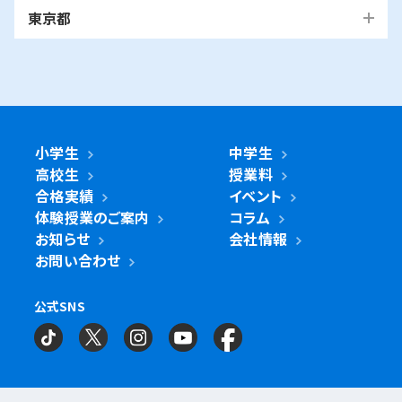
越谷市
我孫子市
越谷レイクタウン校
麻生区
我孫子校
川崎区
幸区
高津区
多摩区
東京都
中原区
宮前区
横浜市・川崎市以外
青葉区
青葉台校
あざみ野校
市ヶ尾校
さいたま
桜台校
たまプラーザ校
藤が丘校
市川市
浦和美園校
浦和校
浦和道祖土校
国立市
南行徳校
妙典校
国立駅前校
市
麻生区
新百合ヶ丘校
綾瀬市
海老名市
鎌倉市
相模原市
日進校
東浦和校
南浦和東口校
座間市
茅ヶ崎市
平塚市
藤沢市
大和市
横須賀市
南浦和西口校
南与野校
旭区
市沢校
希望ヶ丘校
鶴ヶ峰白根校
浦安市
小金井市
新浦安校
武蔵小金井駅前校
川崎区
川崎小田栄校
川崎大師校
武蔵浦和校
与野校
鶴ヶ峰校
二俣川校
万騎が原校
綾瀬市
小学生
中学生
綾瀬北校
柏市
世田谷区
柏の葉キャンパス校
南柏校
成城学園前校
高校生
授業料
幸区
草加市
鹿島田校
川崎校
塚越校
南加瀬校
草加校
泉区
立場校
中田校
領家校
合格実績
イベント
海老名市
海老名校
体験授業のご案内
コラム
鎌ケ谷市
立川市
鎌ケ谷校
立川駅前校
高津区
戸田市
子母口校
溝の口校
北戸田校
お知らせ
会社情報
磯子区
岡村校
杉田校
鎌倉市
大船校
お問い合わせ
流山市
練馬区
流山おおたかの森校
南流山校
練馬駅前校
多摩区
向ヶ丘遊園校
神奈川区
大口校
大口西校
大口東校
公式SNS
相模原市
相模大野校
相模原南校
星が丘校
神大寺校
三ツ沢校
横浜校
習志野市
町田市
京成大久保校
成瀬校
町田校
町田駅前校
横山校
中原区
武蔵小杉校
武蔵新城校
武蔵中原校
元住吉校
金沢区
金沢文庫校
金沢文庫東校
船橋市
目黒区
津田沼校
西船橋校
船橋校
自由が丘駅前校
座間市
相武台校
金沢文庫西校
富岡校
能見台校