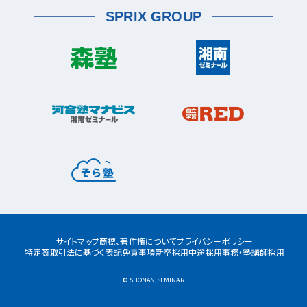
薬園台校
宮前区
鷺沼校
神木本町校
宮崎台校
六浦校
SPRIX GROUP
宮前平校
茅ヶ崎市
茅ヶ崎校
茅ヶ崎高田校
松戸市
東松戸校
新松戸校
八柱校
港南区
上大岡校
上永谷校
港南台校
平塚市
港南中央校
芹が谷校
平塚校
八千代市
八千代中央校
八千代緑が丘校
港北区
藤沢市
大倉山校
菊名校
綱島校
日吉校
湘南台校
辻堂校
ルミネ藤沢校
栄区
大和市
桂台校
本郷台校
桜ヶ丘校
中央林間校
鶴間校
大和校
瀬谷区
瀬谷校
三ツ境校
横須賀市
浦賀校
追浜校
久里浜校
都筑区
荏田南校
北山田校
北山田駅前校
サイトマップ
商標、著作権について
プライバシーポリシー
センター南校
特定商取引法に基づく表記
免責事項
新卒採用
中途採用
事務・塾講師採用
都筑ふれあいの丘校
中川校
仲町台校
© SHONAN SEMINAR