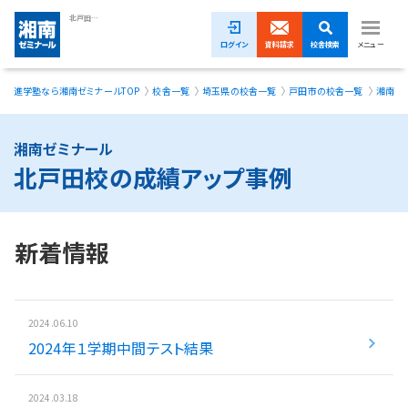
北戸田校の成績アップ事例｜湘南ゼミナール
ログイン
資料請求
校舎検索
メニュー
進学塾なら湘南ゼミナールTOP
校舎一覧
埼玉県の校舎一覧
戸田市の校舎一覧
湘南ゼ
1ヵ月無料体験受付中！
小学生
湘南ゼミナール
北戸田校の成績アップ事例
中学生
高校生
新着情報
模試・イベント
授業料
2024.06.10
2024年１学期中間テスト結果
合格実績
校舎一覧
2024.03.18