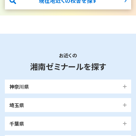
現在地近くの校舎を探す
お近くの
湘南ゼミナールを探す
神奈川県
横浜市
埼玉県
青葉区
旭区
泉区
磯子区
神奈川区
川口市
川口校
戸塚安行校
金沢区
港南区
港北区
栄区
瀬谷区
川崎市
千葉県
都筑区
戸塚区
中区
保土ケ谷区
緑区
南区
鶴見区