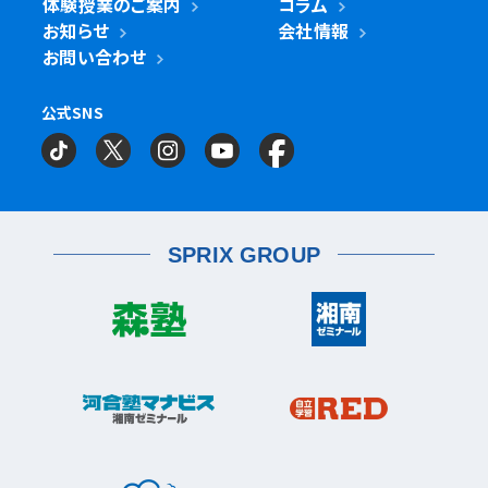
体験授業のご案内
コラム
鎌ケ谷市
立川市
鎌ケ谷校
立川駅前校
高津区
戸田市
子母口校
溝の口校
北戸田校
お知らせ
会社情報
磯子区
岡村校
杉田校
鎌倉市
大船校
お問い合わせ
流山市
練馬区
流山おおたかの森校
南流山校
練馬駅前校
多摩区
向ヶ丘遊園校
神奈川区
大口校
大口西校
大口東校
公式SNS
相模原市
相模大野校
相模原南校
星が丘校
神大寺校
三ツ沢校
横浜校
習志野市
町田市
京成大久保校
成瀬校
町田校
町田駅前校
横山校
中原区
武蔵小杉校
武蔵新城校
武蔵中原校
元住吉校
金沢区
金沢文庫校
金沢文庫東校
船橋市
目黒区
津田沼校
西船橋校
船橋校
自由が丘駅前校
座間市
相武台校
金沢文庫西校
富岡校
能見台校
薬園台校
宮前区
鷺沼校
神木本町校
宮崎台校
六浦校
SPRIX GROUP
宮前平校
茅ヶ崎市
茅ヶ崎校
茅ヶ崎高田校
松戸市
東松戸校
新松戸校
八柱校
港南区
上大岡校
上永谷校
港南台校
平塚市
港南中央校
芹が谷校
平塚校
八千代市
八千代中央校
八千代緑が丘校
港北区
藤沢市
大倉山校
菊名校
綱島校
日吉校
湘南台校
辻堂校
ルミネ藤沢校
栄区
大和市
桂台校
本郷台校
桜ヶ丘校
中央林間校
鶴間校