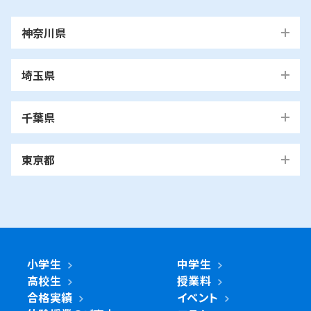
神奈川県
横浜市
埼玉県
青葉区
旭区
泉区
磯子区
神奈川区
川口市
川口校
戸塚安行校
金沢区
港南区
港北区
栄区
瀬谷区
川崎市
千葉県
都筑区
戸塚区
中区
保土ケ谷区
緑区
南区
鶴見区
越谷市
我孫子市
越谷レイクタウン校
麻生区
我孫子校
川崎区
幸区
高津区
多摩区
東京都
中原区
宮前区
横浜市・川崎市以外
青葉区
青葉台校
あざみ野校
市ヶ尾校
さいたま
桜台校
たまプラーザ校
藤が丘校
市川市
浦和美園校
浦和校
浦和道祖土校
国立市
南行徳校
妙典校
国立駅前校
市
麻生区
新百合ヶ丘校
綾瀬市
海老名市
鎌倉市
相模原市
日進校
東浦和校
南浦和東口校
座間市
茅ヶ崎市
平塚市
藤沢市
大和市
横須賀市
南浦和西口校
南与野校
旭区
市沢校
希望ヶ丘校
鶴ヶ峰白根校
浦安市
小金井市
新浦安校
武蔵小金井駅前校
川崎区
川崎小田栄校
川崎大師校
武蔵浦和校
与野校
鶴ヶ峰校
二俣川校
万騎が原校
綾瀬市
小学生
中学生
綾瀬北校
柏市
世田谷区
柏の葉キャンパス校
南柏校
成城学園前校
高校生
授業料
幸区
草加市
鹿島田校
川崎校
塚越校
南加瀬校
草加校
泉区
立場校
中田校
領家校
合格実績
イベント
海老名市
海老名校