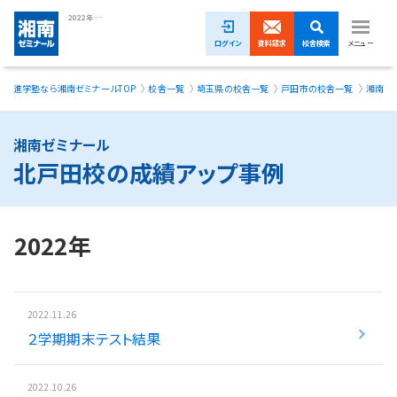
2022年 北戸田校の成績アップ事例｜湘南ゼミナール
ログイン
資料請求
校舎検索
メニュー
進学塾なら湘南ゼミナールTOP
校舎一覧
埼玉県の校舎一覧
戸田市の校舎一覧
湘南ゼ
夏期講習無料体験受付中！
小学生
湘南ゼミナール
北戸田校の成績アップ事例
中学生
高校生
2022年
模試・イベント
授業料
2022.11.26
２学期期末テスト結果
合格実績
校舎一覧
2022.10.26