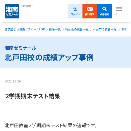
２学期期末テスト結果
ログイン
資料請求
校舎検索
メニュー
進学塾なら湘南ゼミナールTOP
校舎一覧
埼玉県の校舎一覧
戸田市の校舎一覧
湘南ゼ
1ヵ月無料体験受付中！
小学生
湘南ゼミナール
北戸田校の成績アップ事例
中学生
高校生
2022.11.26
模試・イベント
２学期期末テスト結果
授業料
合格実績
北戸田教室２学期期末テスト結果の速報です。
校舎一覧