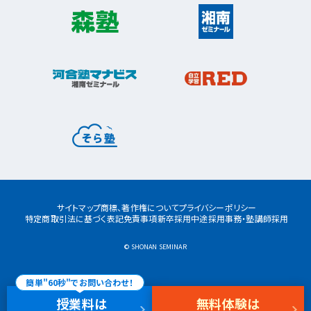
松戸市
東松戸校
新松戸校
八柱校
港南区
平塚市
芹が谷校
上大岡校
上永谷校
平塚校
八千代市
八千代中央校
八千代緑が丘校
港南台校
港南中央校
藤沢市
湘南台校
辻堂校
ルミネ藤沢校
港北区
大倉山校
菊名校
綱島校
日吉校
大和市
桜ヶ丘校
中央林間校
鶴間校
栄区
桂台校
本郷台校
大和校
瀬谷区
横須賀市
瀬谷校
三ツ境校
浦賀校
追浜校
久里浜校
サイトマップ
商標、著作権について
プライバシーポリシー
都筑区
荏田南校
北山田校
北山田駅前校
特定商取引法に基づく表記
免責事項
新卒採用
中途採用
事務・塾講師採用
センター南校
都筑ふれあいの丘校
中川校
© SHONAN SEMINAR
仲町台校
簡単"60秒"でお問い合わせ！
授業料
は
無料体験
は
戸塚区
東戸塚校
川上校
戸塚東口校