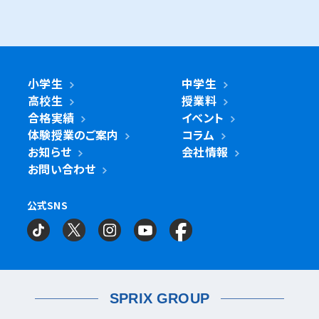
さいたま
青葉台校
あざみ野校
市ヶ尾校
市川市
浦和美園校
南浦和東口校
国立市
南行徳校
妙典校
国立駅前校
市
麻生区
新百合ヶ丘校
綾瀬市
海老名市
鎌倉市
相模原市
桜台校
南浦和西口校
南与野校
座間市
茅ヶ崎市
平塚市
藤沢市
大和市
横須賀市
武蔵浦和校
与野校
浦和校
浦安市
小金井市
新浦安校
武蔵小金井駅前校
川崎区
川崎小田栄校
川崎大師校
浦和道祖土校
日進校
東浦和校
旭区
二俣川校
市沢校
希望ヶ丘校
綾瀬市
小学生
中学生
綾瀬北校
鶴ヶ峰白根校
鶴ヶ峰校
柏市
世田谷区
柏の葉キャンパス校
南柏校
成城学園前校
高校生
授業料
幸区
草加市
鹿島田校
川崎校
塚越校
南加瀬校
万騎が原校
草加校
合格実績
イベント
海老名市
海老名校
体験授業のご案内
コラム
鎌ケ谷市
立川市
鎌ケ谷校
立川駅前校
高津区
泉区
戸田市
子母口校
溝の口校
立場校
中田校
領家校
北戸田校
お知らせ
会社情報
鎌倉市
大船校
お問い合わせ
流山市
練馬区
流山おおたかの森校
南流山校
練馬駅前校
多摩区
磯子区
向ヶ丘遊園校
岡村校
杉田校
公式SNS
相模原市
相模大野校
相模原南校
星が丘校
習志野市
町田市
京成大久保校
成瀬校
町田校
町田駅前校
横山校
中原区
神奈川区
武蔵小杉校
武蔵新城校
大口校
三ツ沢校
大口西校
武蔵中原校
元住吉校
大口東校
神大寺校
横浜校
船橋市
目黒区
津田沼校
西船橋校
船橋校
自由が丘駅前校
座間市
相武台校
薬園台校
宮前区
金沢区
鷺沼校
神木本町校
宮崎台校
金沢文庫校
六浦校
金沢文庫東校
SPRIX GROUP
宮前平校
茅ヶ崎市
金沢文庫西校
富岡校
能見台校
茅ヶ崎校
茅ヶ崎高田校