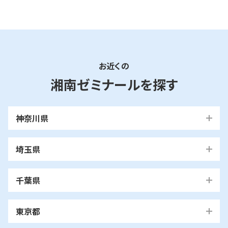
お近くの
湘南ゼミナールを探す
神奈川県
横浜市
埼玉県
青葉区
旭区
泉区
磯子区
神奈川区
川口市
川口校
戸塚安行校
金沢区
港南区
港北区
栄区
瀬谷区
川崎市
千葉県
都筑区
戸塚区
中区
保土ケ谷区
緑区
南区
鶴見区
越谷市
我孫子市
越谷レイクタウン校
麻生区
我孫子校
川崎区
幸区
高津区
多摩区
東京都
中原区
宮前区
横浜市・川崎市以外
青葉区
たまプラーザ校
藤が丘校