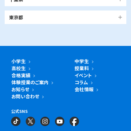
都筑区
戸塚区
中区
保土ケ谷区
緑区
南区
鶴見区
越谷市
我孫子市
越谷レイクタウン校
麻生区
我孫子校
川崎区
幸区
高津区
多摩区
東京都
中原区
宮前区
横浜市・川崎市以外
青葉区
青葉台校
あざみ野校
市ヶ尾校
さいたま
桜台校
たまプラーザ校
藤が丘校
市川市
浦和美園校
浦和校
浦和道祖土校
国立市
南行徳校
妙典校
国立駅前校
市
麻生区
新百合ヶ丘校
綾瀬市
海老名市
鎌倉市
相模原市
日進校
東浦和校
南浦和東口校
座間市
茅ヶ崎市
平塚市
藤沢市
大和市
横須賀市
南浦和西口校
南与野校
旭区
市沢校
希望ヶ丘校
鶴ヶ峰白根校
浦安市
小金井市
新浦安校
武蔵小金井駅前校
川崎区
川崎小田栄校
川崎大師校
武蔵浦和校
与野校
鶴ヶ峰校
二俣川校
万騎が原校
綾瀬市
小学生
中学生
綾瀬北校
柏市
世田谷区
柏の葉キャンパス校
南柏校
成城学園前校
高校生
授業料
幸区
草加市
鹿島田校
川崎校
塚越校
南加瀬校
草加校
泉区
立場校
中田校
領家校
合格実績
イベント
海老名市
海老名校
体験授業のご案内
コラム
鎌ケ谷市
立川市
鎌ケ谷校
立川駅前校
高津区
戸田市
子母口校
溝の口校
北戸田校
お知らせ
会社情報
磯子区
岡村校
杉田校
鎌倉市
大船校
お問い合わせ
流山市
練馬区
流山おおたかの森校
南流山校
練馬駅前校
多摩区
向ヶ丘遊園校
神奈川区
大口校
大口西校
大口東校
公式SNS
相模原市
相模大野校
相模原南校
星が丘校
神大寺校
三ツ沢校
横浜校
習志野市
町田市
京成大久保校
成瀬校
町田校
町田駅前校
横山校
中原区
武蔵小杉校
武蔵新城校
武蔵中原校
元住吉校
金沢区