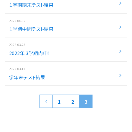
１学期期末テスト結果
入試情報
2022.06.02
湘ゼミとは？
１学期中間テスト結果
2022.03.25
資料請求・無料体験はこちら
2022年 3学期内申！
2022.03.11
お近くの校舎を探す
学年末テスト結果
1
2
3
閉じる