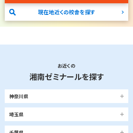
現在地近くの校舎を探す
お近くの
湘南ゼミナールを探す
神奈川県
横浜市
埼玉県
青葉区
旭区
泉区
磯子区
神奈川区
川口市
川口校
戸塚安行校
金沢区
港南区
港北区
栄区
瀬谷区
川崎市
千葉県