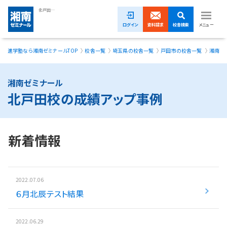
北戸田校の成績アップ事例｜湘南ゼミナール
ログイン
資料請求
校舎検索
メニュー
進学塾なら湘南ゼミナールTOP
校舎一覧
埼玉県の校舎一覧
戸田市の校舎一覧
湘南ゼ
1ヵ月無料体験受付中！
小学生
湘南ゼミナール
北戸田校の成績アップ事例
中学生
高校生
新着情報
模試・イベント
授業料
2022.07.06
６月北辰テスト結果
合格実績
校舎一覧
2022.06.29