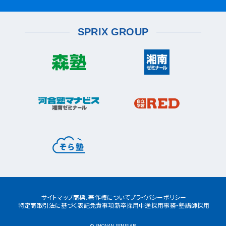
金沢文庫校
金沢文庫東校
船橋市
目黒区
津田沼校
西船橋校
船橋校
自由が丘駅前校
座間市
相武台校
金沢文庫西校
富岡校
能見台校
薬園台校
宮前区
鷺沼校
神木本町校
宮崎台校
六浦校
SPRIX GROUP
宮前平校
茅ヶ崎市
茅ヶ崎校
茅ヶ崎高田校
松戸市
東松戸校
新松戸校
八柱校
港南区
上大岡校
上永谷校
港南台校
平塚市
港南中央校
芹が谷校
平塚校
八千代市
八千代中央校
八千代緑が丘校
港北区
藤沢市
大倉山校
菊名校
綱島校
日吉校
湘南台校
辻堂校
ルミネ藤沢校
栄区
大和市
桂台校
本郷台校
桜ヶ丘校
中央林間校
鶴間校
大和校
瀬谷区
瀬谷校
三ツ境校
横須賀市
浦賀校
追浜校
久里浜校
都筑区
荏田南校
北山田校
北山田駅前校
サイトマップ
商標、著作権について
プライバシーポリシー
センター南校
特定商取引法に基づく表記
免責事項
新卒採用
中途採用
事務・塾講師採用
都筑ふれあいの丘校
中川校
© SHONAN SEMINAR