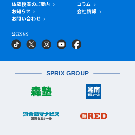
海老名校
体験授業のご案内
コラム
鎌ケ谷市
立川市
鎌ケ谷校
立川駅前校
高津区
戸田市
子母口校
溝の口校
北戸田校
お知らせ
会社情報
磯子区
岡村校
杉田校
鎌倉市
大船校
お問い合わせ
流山市
練馬区
流山おおたかの森校
南流山校
練馬駅前校
多摩区
向ヶ丘遊園校
神奈川区
大口校
大口西校
大口東校
公式SNS
相模原市
相模大野校
相模原南校
星が丘校
神大寺校
三ツ沢校
横浜校
習志野市
町田市
京成大久保校
成瀬校
町田校
町田駅前校
横山校
中原区
武蔵小杉校
武蔵新城校
武蔵中原校
元住吉校
金沢区
金沢文庫校
金沢文庫東校
船橋市
目黒区
津田沼校
西船橋校
船橋校
自由が丘駅前校
座間市
相武台校
金沢文庫西校
富岡校
能見台校
薬園台校
宮前区
鷺沼校
神木本町校
宮崎台校
六浦校
SPRIX GROUP
宮前平校
茅ヶ崎市
茅ヶ崎校
茅ヶ崎高田校
松戸市
東松戸校
新松戸校
八柱校
港南区
上大岡校
上永谷校
港南台校
平塚市
港南中央校
芹が谷校
平塚校
八千代市
八千代中央校
八千代緑が丘校
港北区
藤沢市
大倉山校
菊名校
綱島校
日吉校
湘南台校
辻堂校
ルミネ藤沢校
栄区
大和市
桂台校
本郷台校
桜ヶ丘校
中央林間校
鶴間校