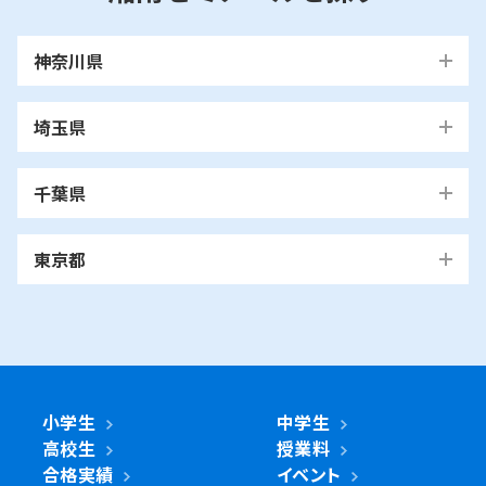
神奈川県
横浜市
埼玉県
青葉区
旭区
泉区
磯子区
神奈川区
川口市
川口校
戸塚安行校
金沢区
港南区
港北区
栄区
瀬谷区
川崎市
千葉県
都筑区
戸塚区
中区
保土ケ谷区
緑区
南区
鶴見区
越谷市
我孫子市
越谷レイクタウン校
麻生区
我孫子校
川崎区
幸区
高津区
多摩区
東京都
中原区
宮前区
横浜市・川崎市以外
青葉区
青葉台校
あざみ野校
市ヶ尾校
さいたま
桜台校
たまプラーザ校
藤が丘校
市川市
浦和美園校
浦和校
浦和道祖土校
国立市
南行徳校
妙典校
国立駅前校
市
麻生区
新百合ヶ丘校
綾瀬市
海老名市
鎌倉市
相模原市
日進校
東浦和校
南浦和東口校
座間市
茅ヶ崎市
平塚市
藤沢市
大和市
横須賀市
南浦和西口校
南与野校
旭区
市沢校
希望ヶ丘校
鶴ヶ峰白根校
浦安市
小金井市
新浦安校
武蔵小金井駅前校
川崎区
川崎小田栄校
川崎大師校
武蔵浦和校
与野校
鶴ヶ峰校
二俣川校
万騎が原校
綾瀬市
小学生
中学生
綾瀬北校
柏市
世田谷区
柏の葉キャンパス校
南柏校
成城学園前校
高校生
授業料
幸区
草加市
鹿島田校
川崎校
塚越校
南加瀬校
草加校
泉区
立場校
中田校
領家校
合格実績
イベント
海老名市