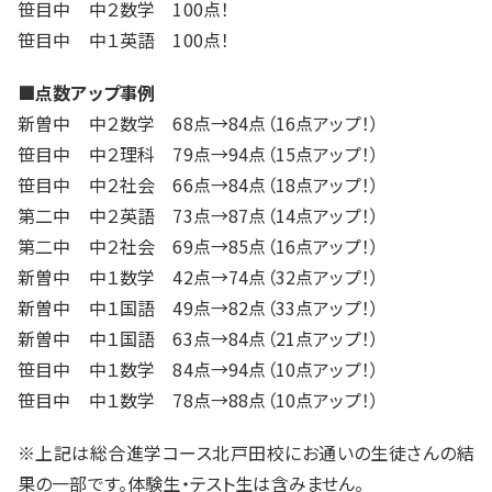
笹目中 中２数学 100点！
入試情報
笹目中 中１英語 100点！
湘ゼミとは？
■点数アップ事例
新曽中 中２数学 68点→84点（16点アップ！）
笹目中 中２理科 79点→94点（15点アップ！）
資料請求・無料体験はこちら
笹目中 中２社会 66点→84点（18点アップ！）
第二中 中２英語 73点→87点（14点アップ！）
第二中 中２社会 69点→85点（16点アップ！）
新曽中 中１数学 42点→74点（32点アップ！）
お近くの校舎を探す
新曽中 中１国語 49点→82点（33点アップ！）
新曽中 中１国語 63点→84点（21点アップ！）
笹目中 中１数学 84点→94点（10点アップ！）
笹目中 中１数学 78点→88点（10点アップ！）
閉じる
※上記は総合進学コース北戸田校にお通いの生徒さんの結
果の一部です。体験生・テスト生は含みません。