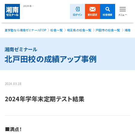
2024年学年末定期テスト結果
ログイン
資料請求
校舎検索
メニュー
進学塾なら湘南ゼミナールTOP
校舎一覧
埼玉県の校舎一覧
戸田市の校舎一覧
湘南ゼ
夏期講習無料体験受付中！
小学生
湘南ゼミナール
北戸田校の成績アップ事例
中学生
高校生
2024.03.18
模試・イベント
2024年学年末定期テスト結果
授業料
合格実績
■満点！
校舎一覧