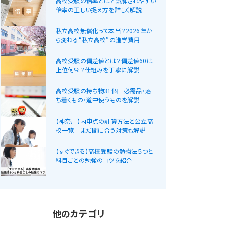
高校受験の倍率とは？誤解されやすい
倍率の正しい捉え方を詳しく解説
私立高校無償化って本当？2026年か
ら変わる“私立高校”の進学費用
高校受験の偏差値とは？偏差値60は
上位何％？仕組みを丁寧に解説
高校受験の持ち物31個｜必需品・落
ち着くもの・道中使うものを解説
【神奈川】内申点の計算方法と公立高
校一覧｜まだ間に合う対策も解説
【すぐできる】高校受験の勉強法５つと
科目ごとの勉強のコツを紹介
他のカテゴリ