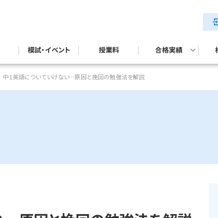
模試・イベント
授業料
合格実績
テスト対策
試対策
公立中高一貫校入試合格実績
中1英語についていけない…原因と挽回の勉強法を解説