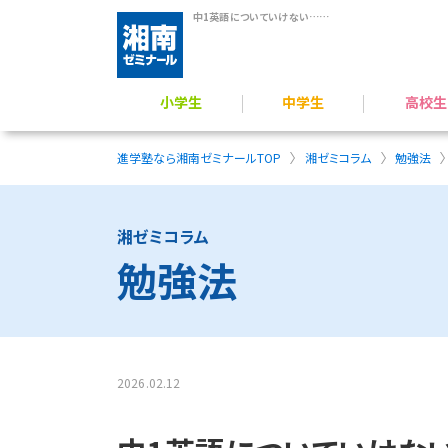
中1英語についていけない…原因と挽回の勉強法を解説
小学生
中学生
高校生
学力アップ／公立中進学準備
公立中高一貫校 受検対策
難関公立高校受験対策
小学生のプログラミング力育成
横浜翠嵐高校 受験指導
難関国私立高 受験指導
高校受験／定期テスト対策
一般入試対策／定期
総合型選抜（AO）・推薦入
映像授業 × 個別フォロー
進学塾なら湘南ゼミナールTOP
湘ゼミコラム
勉強法
湘ゼミコラム
勉強法
2026.02.12