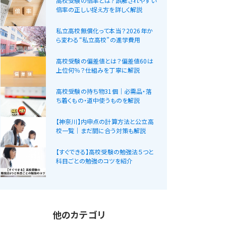
高校受験の倍率とは？誤解されやすい
倍率の正しい捉え方を詳しく解説
私立高校無償化って本当？2026年か
ら変わる“私立高校”の進学費用
高校受験の偏差値とは？偏差値60は
上位何％？仕組みを丁寧に解説
高校受験の持ち物31個｜必需品・落
ち着くもの・道中使うものを解説
【神奈川】内申点の計算方法と公立高
校一覧｜まだ間に合う対策も解説
【すぐできる】高校受験の勉強法５つと
科目ごとの勉強のコツを紹介
他のカテゴリ