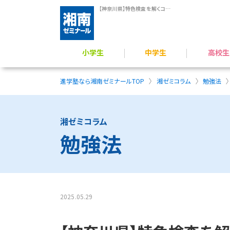
【神奈川県】特色検査を解くコツは？勉強法や時間配分などの対策法を解説｜湘南ゼミナール
小学生
中学生
高校生
学力アップ／公立中進学準備
公立中高一貫校 受検対策
難関公立高校受験対策
小学生のプログラミング力育成
横浜翠嵐高校 受験指導
難関国私立高 受験指導
高校受験／定期テスト対策
一般入試対策／定期
総合型選抜（AO）・推薦入
映像授業 × 個別フォロー
進学塾なら湘南ゼミナールTOP
湘ゼミコラム
勉強法
湘ゼミコラム
勉強法
2025.05.29