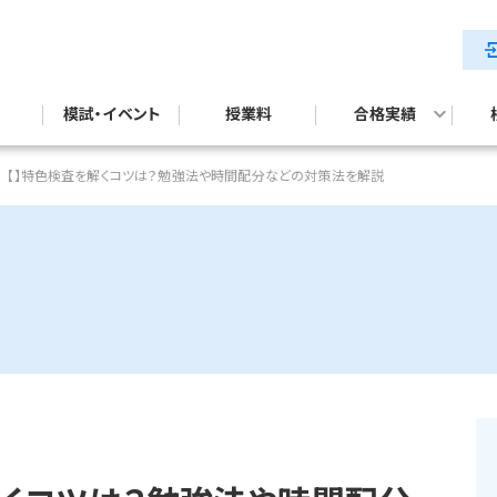
模試・イベント
授業料
合格実績
テスト対策
試対策
公立中高一貫校入試合格実績
【】特色検査を解くコツは？勉強法や時間配分などの対策法を解説