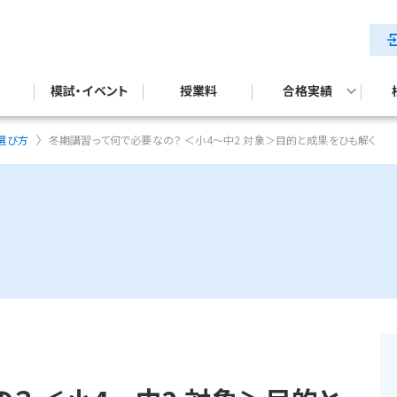
模試・イベント
授業料
合格実績
テスト対策
試対策
公立中高一貫校入試合格実績
選び方
冬期講習って何で必要なの？ ＜小4～中2 対象＞目的と成果をひも解く