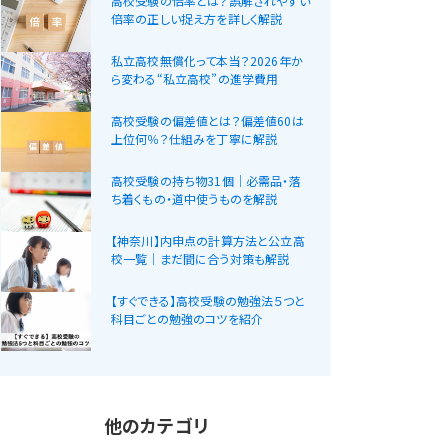
高校受験の倍率とは？誤解されやすい
倍率の正しい捉え方を詳しく解説
私立高校無償化って本当？2026年か
ら変わる“私立高校”の進学費用
高校受験の偏差値とは？偏差値60は
上位何％？仕組みを丁寧に解説
高校受験の持ち物31個｜必需品・落
ち着くもの・道中使うものを解説
【神奈川】内申点の計算方法と公立高
校一覧｜まだ間に合う対策も解説
【すぐできる】高校受験の勉強法５つと
科目ごとの勉強のコツを紹介
他のカテゴリ