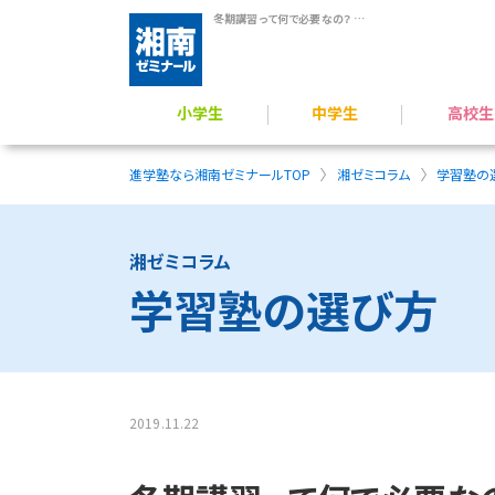
冬期講習って何で必要なの？ ＜小4～中2 対象＞目的と成果をひも解く｜湘南ゼミナール
小学生
中学生
高校生
学力アップ／公立中進学準備
公立中高一貫校 受検対策
難関公立高校受験対策
小学生のプログラミング力育成
横浜翠嵐高校 受験指導
難関国私立高 受験指導
高校受験／定期テスト対策
一般入試対策／定期
総合型選抜（AO）・推薦入
映像授業 × 個別フォロー
進学塾なら湘南ゼミナールTOP
湘ゼミコラム
学習塾の
湘ゼミコラム
学習塾の選び方
2019.11.22