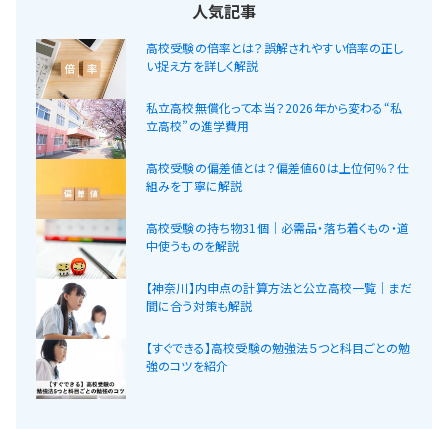
人気記事
高校受験の倍率とは？誤解されやすい倍率の正し
い捉え方を詳しく解説
私立高校無償化って本当？2026年から変わる“私
立高校”の進学費用
高校受験の偏差値とは？偏差値60は上位何％？仕
組みを丁寧に解説
高校受験の持ち物31個｜必需品・落ち着くもの・道
中使うものを解説
【神奈川】内申点の計算方法と公立高校一覧｜まだ
間に合う対策も解説
【すぐできる】高校受験の勉強法５つと科目ごとの勉
強のコツを紹介