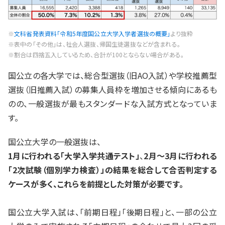
※
文科省発表資料「令和5年度国公立大学入学者選抜の概要」
より抜粋
※表中の「その他」は、社会人選抜、帰国生徒選抜などが含まれる。
※割合は四捨五入しているため、合計が100とならない場合がある。
国公立の各大学では、総合型選抜（旧AO入試）や学校推薦型
選抜（旧推薦入試）の募集人員枠を増加させる傾向にあるも
のの、一般選抜が最もスタンダードな入試方式となっていま
す。
国公立大学の一般選抜は、
1月に行われる「大学入学共通テスト」
、
2月〜3月に行われる
「2次試験（個別学力検査）」の結果を総合して合否判定する
ケースが多く、これらを前提とした対策が必要です。
国公立大学入試は、「前期日程」「後期日程」と、一部の公立