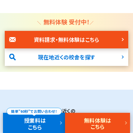
無料体験 受付中！
資料請求・無料体験はこちら
現在地近くの校舎を探す
お近くの
簡単"60秒"でお問い合わせ！
湘南ゼミナールを探す
授業料
は
無料体験
は
こちら
こちら