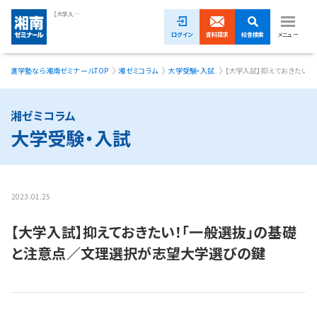
【大学入試】抑えておきたい！「一般選抜」の基礎と注意点／文理選択が志望大学選びの鍵｜湘南ゼミナール
ログイン
資料請求
校舎検索
メニュー
進学塾なら湘南ゼミナールTOP
湘ゼミコラム
大学受験・入試
【大学入試】抑えておきたい
夏期講習無料体験受付中！
小学生
湘ゼミコラム
大学受験・入試
中学生
高校生
2023.01.25
模試・イベント
【大学入試】抑えておきたい！「一般選抜」の基礎
授業料
と注意点／文理選択が志望大学選びの鍵
合格実績
校舎一覧