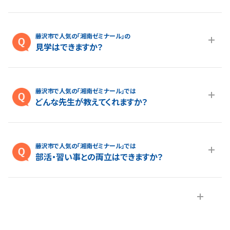
A.藤沢市で人気の進学塾「湘南ゼミナール」は小学生・中学生・
高校生まで、生徒さん一人ひとりの目標やレベルに合わせた多
藤沢市で人気の「湘南ゼミナール」の
様なコースをご用意しております。
見学はできますか？
A.はい、できます。藤沢市で人気の進学塾「湘南ゼミナール」の見
学をご希望の場合は、
こちらのページ
よりお気軽にお問い合わ
藤沢市で人気の「湘南ゼミナール」では
せください。
どんな先生が教えてくれますか？
A.生徒さん・保護者様から「親しみやすい」というお声をよくいた
だきます。 わかりやすく、”楽しい”授業が得意な講師が多い所も
藤沢市で人気の「湘南ゼミナール」では
湘ゼミの特長です。さらに、厳しい基準をクリアした講師だけが
部活・習い事との両立はできますか？
指導に当たり、トップ校・上位校対策に必要な知識や技術を常に
アップデートしております。
A.部活動・習い事を頑張る生徒さんも通いやすい時間割にして
います。 また、欠席者用に受けられなかった授業と同じ単元のも
のをweb上にアップしています*。パソコンやスマートフォン、タブ
レットを使ってご家庭でも授業を視聴できます。 講師のあいてい