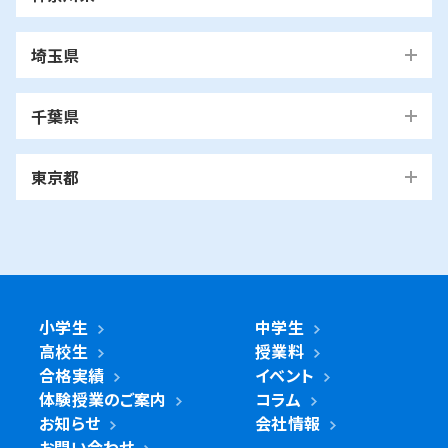
横浜市
埼玉県
青葉区
旭区
泉区
磯子区
神奈川区
川口市
川口校
戸塚安行校
金沢区
港南区
港北区
栄区
瀬谷区
川崎市
千葉県
都筑区
戸塚区
中区
保土ケ谷区
緑区
南区
鶴見区
越谷市
我孫子市
越谷レイクタウン校
麻生区
我孫子校
川崎区
幸区
高津区
多摩区
東京都
中原区
宮前区
横浜市・川崎市以外
青葉区
青葉台校
あざみ野校
市ヶ尾校
さいたま
桜台校
たまプラーザ校
藤が丘校
市川市
浦和美園校
浦和校
浦和道祖土校
国立市
南行徳校
妙典校
国立駅前校
市
麻生区
新百合ヶ丘校
綾瀬市
海老名市
鎌倉市
相模原市
日進校
東浦和校
南浦和東口校
座間市
茅ヶ崎市
平塚市
藤沢市
大和市
横須賀市
南浦和西口校
南与野校
旭区
市沢校
希望ヶ丘校
鶴ヶ峰白根校
浦安市
小金井市
新浦安校
武蔵小金井駅前校
川崎区
川崎小田栄校
川崎大師校
武蔵浦和校
与野校
鶴ヶ峰校
二俣川校
万騎が原校
綾瀬市
小学生
中学生
綾瀬北校
柏市
世田谷区
柏の葉キャンパス校
南柏校
成城学園前校
高校生
授業料
幸区
草加市
鹿島田校
川崎校
塚越校
南加瀬校
草加校
泉区
立場校
中田校
領家校
合格実績
イベント
海老名市
海老名校
体験授業のご案内
コラム
鎌ケ谷市
立川市
鎌ケ谷校
立川駅前校
高津区
戸田市
子母口校
溝の口校
北戸田校
お知らせ
会社情報
磯子区
岡村校
杉田校
鎌倉市
大船校
お問い合わせ