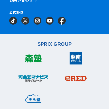
流山市
練馬区
流山おおたかの森校
南流山校
練馬駅前校
多摩区
向ヶ丘遊園校
神奈川区
大口校
大口西校
大口東校
公式SNS
相模原市
相模大野校
相模原南校
星が丘校
神大寺校
三ツ沢校
横浜校
習志野市
町田市
京成大久保校
成瀬校
町田校
町田駅前校
横山校
中原区
武蔵小杉校
武蔵新城校
武蔵中原校
元住吉校
金沢区
金沢文庫校
金沢文庫東校
船橋市
目黒区
津田沼校
西船橋校
船橋校
自由が丘駅前校
座間市
相武台校
金沢文庫西校
富岡校
能見台校
薬園台校
宮前区
鷺沼校
神木本町校
宮崎台校
六浦校
SPRIX GROUP
宮前平校
茅ヶ崎市
茅ヶ崎校
茅ヶ崎高田校
松戸市
東松戸校
新松戸校
八柱校
港南区
上大岡校
上永谷校
港南台校
平塚市
港南中央校
芹が谷校
平塚校
八千代市
八千代中央校
八千代緑が丘校
港北区
藤沢市
大倉山校
菊名校
綱島校
日吉校
湘南台校
辻堂校
ルミネ藤沢校
栄区
大和市
桂台校
本郷台校
桜ヶ丘校
中央林間校
鶴間校
大和校
瀬谷区
瀬谷校
三ツ境校