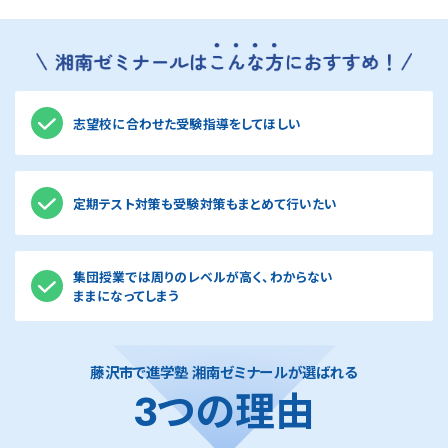
港南区
高津区
綾瀬市
海老名市
港北区
多摩区
中原区
鎌倉市
栄区
相模原市
瀬谷区
宮前区
都筑区
座間市
茅ヶ崎市
戸塚区
平塚市
保土ケ谷
藤沢市
大和市
中区
緑区
区
志望校に合わせた受験指導をしてほしい
横須賀市
南区
鶴見区
定期テスト対策も受験対策もまとめて行いたい
集団授業では周りのレベルが高く、わからない
ままになってしまう
藤沢市で進学塾 湘南ゼミナールが選ばれる
3つの理由