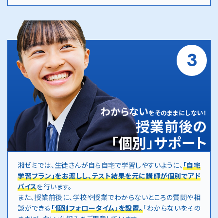
3
わからない
をそのままにしない！
授業前後の
「個別」サポート
湘ゼミでは、生徒さんが自ら自宅で学習しやすいように、
「自宅
学習プラン」をお渡しし、テスト結果を元に講師が個別でアド
バイス
を行います。
また、授業前後に、学校や授業でわからないところの質問や相
談ができる
「個別フォロータイム」を設置。
「わからないをその