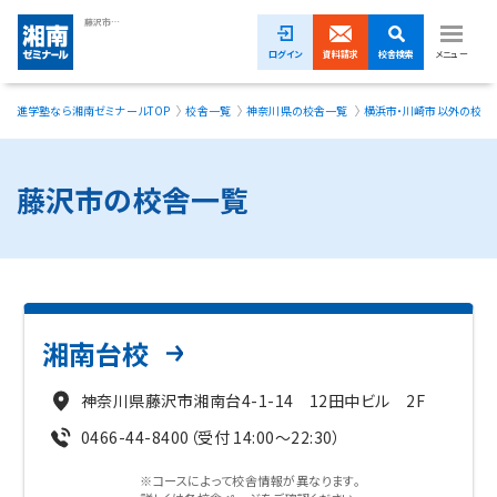
藤沢市の塾・学習塾・進学塾【湘南ゼミナール】
ログイン
資料請求
校舎検索
メニュー
進学塾なら湘南ゼミナールTOP
校舎一覧
神奈川県の校舎一覧
横浜市・川崎市以外の校舎
1ヵ月無料体験受付中！
小学生
藤沢市の校舎一覧
中学生
高校生
模試・イベント
湘南台校
授業料
神奈川県藤沢市湘南台4-1-14 12田中ビル 2F
合格実績
0466-44-8400（受付 14:00～22:30）
校舎一覧
※コースによって校舎情報が異なります。