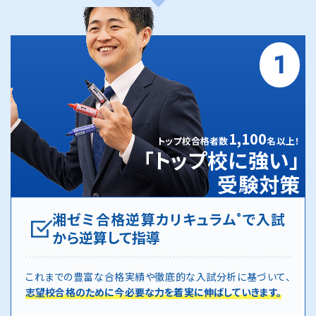
1
1,100
トップ校合格者数
名以上！
「トップ校に強い」
受験対策
湘ゼミ合格逆算カリキュラム
で入試
®
から逆算して指導
これまでの豊富な合格実績や徹底的な入試分析に基づいて、
志望校合格のために今必要な力を着実に伸ばしていきます。