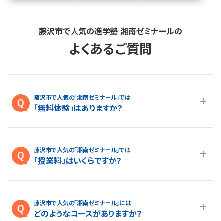
藤沢市で人気の進学塾 湘南ゼミナールの
よくあるご質問
藤沢市で人気の「湘南ゼミナール」では
「無料体験」はありますか？
A.最大１ヵ月の無料体験を受付しております。また、春休み、夏休
み、冬休みの講習授業を受けていただくことが可能です。無料体
藤沢市で人気の「湘南ゼミナール」では
験については
こちらのページ
より簡単にお問い合わせいただけ
「授業料」はいくらですか？
ます。
A.各コースの料金は
授業料ページ
よりご確認いただけます。より
詳しい授業料については
こちらのページ
よりお気軽にお問い合
藤沢市で人気の「湘南ゼミナール」には
わせください。
どのようなコースがありますか？