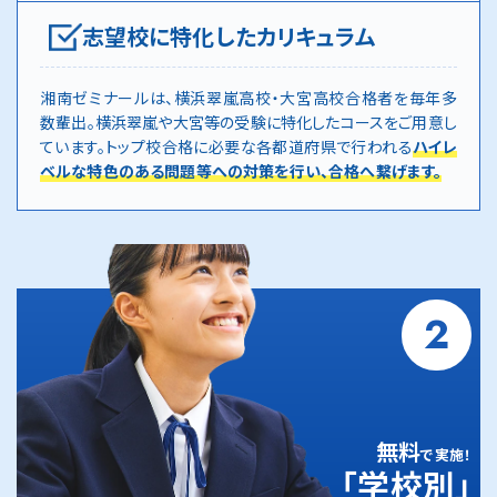
志望校に特化したカリキュラム
湘南ゼミナールは、横浜翠嵐高校・大宮高校合格者を毎年多
数輩出。横浜翠嵐や大宮等の受験に特化したコースをご用意し
ています。トップ校合格に必要な各都道府県で行われる
ハイレ
ベルな特色のある問題等への対策を行い、合格へ繋げます。
2
無料
で実施！
「学校別」