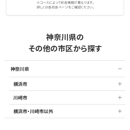
※コースによって校舎情報が異なります。
詳しくは各校舎ページをご確認ください。
神奈川県の
その他の市区から探す
神奈川県
横浜市
川崎市
青葉区
旭区
泉区
横浜市・川崎市以外
磯子区
麻生区
神奈川区
川崎区
金沢区
幸区