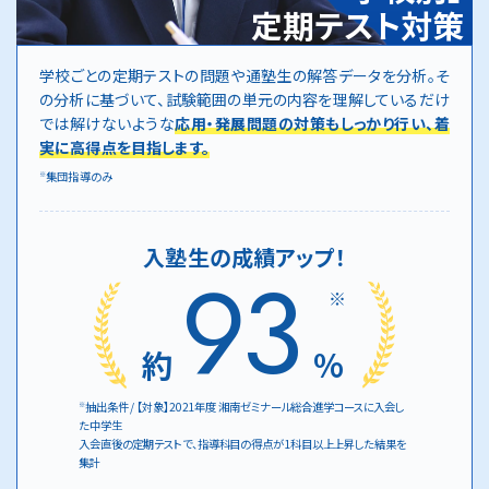
定期テスト対策
学校ごとの定期テストの問題や通塾生の解答データを分析。そ
の分析に基づいて、試験範囲の単元の内容を理解しているだけ
では解けないような
応用・発展問題の対策もしっかり行い、着
実に高得点を目指します。
集団指導のみ
※
入塾生の成績アップ！
93
※
約
%
抽出条件 / 【対象】2021年度 湘南ゼミナール総合進学コースに入会し
※
た中学生
入会直後の定期テストで、指導科目の得点が1科目以上上昇した結果を
集計