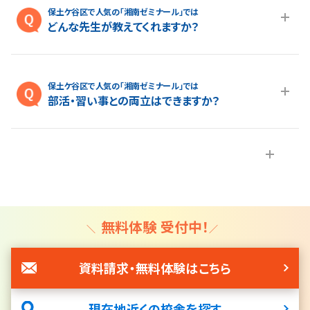
の見学をご希望の場合は、
こちらのページ
よりお気軽にお問い
保土ケ谷区で人気の「湘南ゼミナール」では
合わせください。
どんな先生が教えてくれますか？
A.生徒さん・保護者様から「親しみやすい」というお声をよくいた
だきます。 わかりやすく、”楽しい”授業が得意な講師が多い所も
保土ケ谷区で人気の「湘南ゼミナール」では
湘ゼミの特長です。さらに、厳しい基準をクリアした講師だけが
部活・習い事との両立はできますか？
指導に当たり、トップ校・上位校対策に必要な知識や技術を常に
アップデートしております。
A.部活動・習い事を頑張る生徒さんも通いやすい時間割にして
います。 また、欠席者用に受けられなかった授業と同じ単元のも
のをweb上にアップしています*。パソコンやスマートフォン、タブ
レットを使ってご家庭でも授業を視聴できます。 講師のあいてい
る時間帯であれば、web上の授業動画を見てわからなかったと
ころを質問いただくことが可能です。小学生の生徒さんについて
無料体験 受付中！
は、正しい学習方法を学ぶ「パワーアップ特訓」という授業や、
「自宅学習プラン」を使って、学習習慣が身につくように指導させ
資料請求・無料体験はこちら
ていただきます。その結果、習い事と通塾を両立している生徒さ
んが多くいらっしゃいます。
現在地近くの校舎を探す