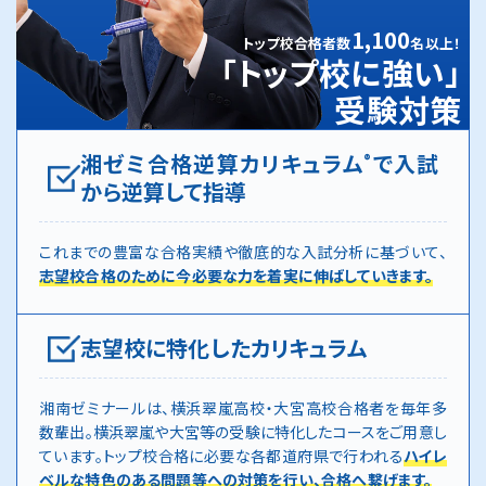
1,100
トップ校合格者数
名以上！
「トップ校に強い」
受験対策
湘ゼミ合格逆算カリキュラム
で入試
®
から逆算して指導
これまでの豊富な合格実績や徹底的な入試分析に基づいて、
志望校合格のために今必要な力を着実に伸ばしていきます。
志望校に特化したカリキュラム
湘南ゼミナールは、横浜翠嵐高校・大宮高校合格者を毎年多
数輩出。横浜翠嵐や大宮等の受験に特化したコースをご用意し
ています。トップ校合格に必要な各都道府県で行われる
ハイレ
ベルな特色のある問題等への対策を行い、合格へ繋げます。