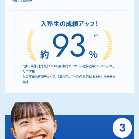
集団指導のみ
入塾生の成績アップ！
93
※
約
%
抽出条件 / 【対象】2021年度 湘南ゼミナール総合進学コースに入会し
※
た中学生
入会直後の定期テストで、指導科目の得点が1科目以上上昇した結果を
集計
3