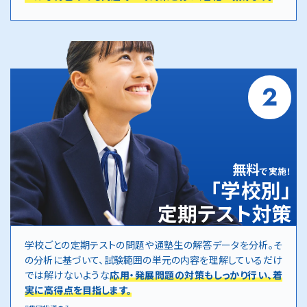
2
無料
で実施！
「学校別」
定期テスト対策
学校ごとの定期テストの問題や通塾生の解答データを分析。そ
の分析に基づいて、試験範囲の単元の内容を理解しているだけ
では解けないような
応用・発展問題の対策もしっかり行い、着
実に高得点を目指します。
※