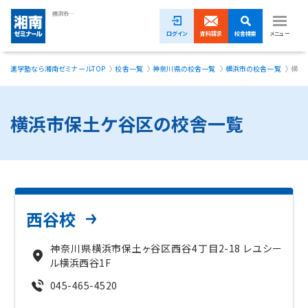
横浜市保土ケ谷区の塾・学習塾・進学塾【湘南ゼミナール】
ログイン
資料請求
校舎検索
メニュー
進学塾なら湘南ゼミナールTOP
校舎一覧
神奈川県の校舎一覧
横浜市の校舎一覧
横浜
1ヵ月無料体験受付中！
小学生
横浜市保土ケ谷区の校舎一覧
中学生
高校生
模試・イベント
西谷校
授業料
神奈川県横浜市保土ヶ谷区西谷4丁目2-18 レユシー
ル横浜西谷1F
合格実績
045-465-4520
校舎一覧