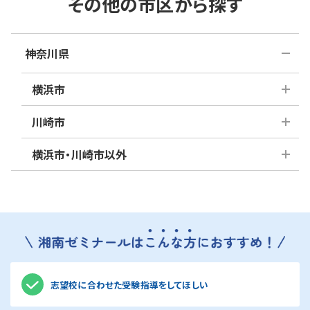
その他の市区から探す
神奈川県
横浜市
川崎市
青葉区
旭区
泉区
横浜市・川崎市以外
磯子区
麻生区
神奈川区
川崎区
金沢区
幸区
港南区
高津区
綾瀬市
海老名市
港北区
多摩区
中原区
鎌倉市
栄区
相模原市
瀬谷区
宮前区
都筑区
座間市
茅ヶ崎市
戸塚区
平塚市
保土ケ谷
藤沢市
大和市
中区
緑区
区
志望校に合わせた受験指導をしてほしい
横須賀市