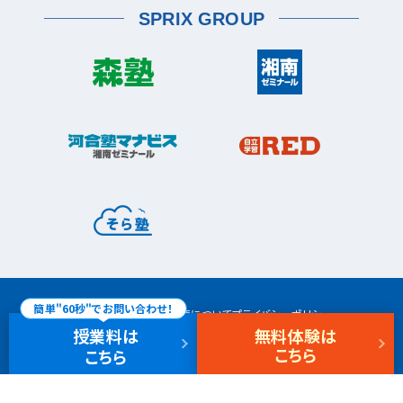
宮前区
鷺沼校
神木本町校
宮崎台校
六浦校
SPRIX GROUP
宮前平校
茅ヶ崎市
茅ヶ崎校
茅ヶ崎高田校
松戸市
東松戸校
新松戸校
八柱校
港南区
上大岡校
上永谷校
港南台校
平塚市
港南中央校
芹が谷校
平塚校
八千代市
八千代中央校
八千代緑が丘校
港北区
藤沢市
大倉山校
菊名校
綱島校
日吉校
湘南台校
辻堂校
ルミネ藤沢校
栄区
大和市
桂台校
本郷台校
桜ヶ丘校
中央林間校
鶴間校
大和校
瀬谷区
瀬谷校
三ツ境校
横須賀市
浦賀校
追浜校
久里浜校
都筑区
荏田南校
北山田校
北山田駅前校
簡単"60秒"でお問い合わせ！
サイトマップ
商標、著作権について
プライバシーポリシー
センター南校
特定商取引法に基づく表記
免責事項
新卒採用
中途採用
事務・塾講師採用
授業料
は
無料体験
は
都筑ふれあいの丘校
中川校
こちら
こちら
仲町台校
© SHONAN SEMINAR