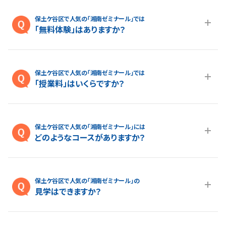
保土ケ谷区で人気の「湘南ゼミナール」では
「無料体験」はありますか？
A.最大１ヵ月の無料体験を受付しております。また、春休み、夏休
み、冬休みの講習授業を受けていただくことが可能です。無料体
保土ケ谷区で人気の「湘南ゼミナール」では
験については
こちらのページ
より簡単にお問い合わせいただけ
「授業料」はいくらですか？
ます。
A.各コースの料金は
授業料ページ
よりご確認いただけます。より
詳しい授業料については
こちらのページ
よりお気軽にお問い合
保土ケ谷区で人気の「湘南ゼミナール」には
わせください。
どのようなコースがありますか？
A.保土ケ谷区で人気の進学塾「湘南ゼミナール」は小学生・中学
生・高校生まで、生徒さん一人ひとりの目標やレベルに合わせた
保土ケ谷区で人気の「湘南ゼミナール」の
多様なコースをご用意しております。
見学はできますか？
A.はい、できます。保土ケ谷区で人気の進学塾「湘南ゼミナール」