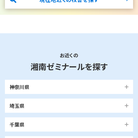
＊総合進学コースの場合
お近くの
湘南ゼミナールを探す
神奈川県
横浜市
埼玉県
青葉区
旭区
泉区
磯子区
神奈川区
川口市
川口校
戸塚安行校
金沢区
港南区
港北区
栄区
瀬谷区
川崎市
千葉県
都筑区
戸塚区
中区
保土ケ谷区
緑区
南区
鶴見区