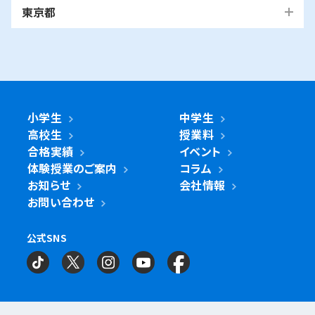
越谷市
我孫子市
越谷レイクタウン校
麻生区
我孫子校
川崎区
幸区
高津区
多摩区
東京都
中原区
宮前区
横浜市・川崎市以外
青葉区
青葉台校
あざみ野校
市ヶ尾校
さいたま
桜台校
たまプラーザ校
藤が丘校
市川市
浦和美園校
浦和校
浦和道祖土校
国立市
南行徳校
妙典校
国立駅前校
市
麻生区
新百合ヶ丘校
綾瀬市
海老名市
鎌倉市
相模原市
日進校
東浦和校
南浦和東口校
座間市
茅ヶ崎市
平塚市
藤沢市
大和市
横須賀市
南浦和西口校
南与野校
旭区
市沢校
希望ヶ丘校
鶴ヶ峰白根校
浦安市
小金井市
新浦安校
武蔵小金井駅前校
川崎区
川崎小田栄校
川崎大師校
武蔵浦和校
与野校
鶴ヶ峰校
二俣川校
万騎が原校
綾瀬市
小学生
中学生
綾瀬北校
柏市
世田谷区
柏の葉キャンパス校
南柏校
成城学園前校
高校生
授業料
幸区
草加市
鹿島田校
川崎校
塚越校
南加瀬校
草加校
泉区
立場校
中田校
領家校
合格実績
イベント
海老名市
海老名校
体験授業のご案内
コラム
鎌ケ谷市
立川市
鎌ケ谷校
立川駅前校
高津区
戸田市
子母口校
溝の口校
北戸田校
お知らせ
会社情報
磯子区
岡村校
杉田校
鎌倉市
大船校
お問い合わせ
流山市
練馬区
流山おおたかの森校
南流山校
練馬駅前校
多摩区
向ヶ丘遊園校
神奈川区
大口校
大口西校
大口東校
公式SNS
相模原市
相模大野校
相模原南校
星が丘校
神大寺校
三ツ沢校
横浜校
習志野市
町田市
京成大久保校
成瀬校
町田校
町田駅前校
横山校
中原区
武蔵小杉校
武蔵新城校
武蔵中原校
元住吉校
金沢区
金沢文庫校
金沢文庫東校
船橋市
目黒区
津田沼校
西船橋校
船橋校
自由が丘駅前校
座間市
相武台校
金沢文庫西校
富岡校
能見台校
薬園台校