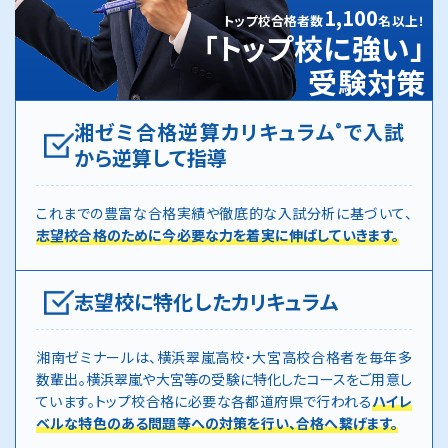
1,100
トップ校合格者数
名以上！
「トップ校に強い」
受験対策
湘ゼミ合格逆算カリキュラム
で入試
®
から逆算して指導
これまでの豊富な合格実績や徹底的な入試分析に基づいて、
志望校合格のために今必要な力を着実に伸ばしていきます。
志望校に特化したカリキュラム
湘南ゼミナールは、横浜翠嵐高校・大宮高校合格者を毎年多
数輩出。横浜翠嵐や大宮等の受験に特化したコースをご用意し
ています。トップ校合格に必要な各都道府県で行われる
ハイレ
ベルな特色のある問題等への対策を行い、合格へ繋げます。