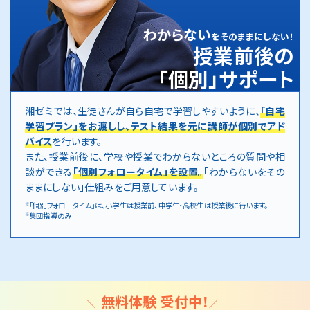
わからない
をそのままにしない！
授業前後の
「個別」サポート
湘ゼミでは、生徒さんが自ら自宅で学習しやすいように、
「自宅
学習プラン」をお渡しし、テスト結果を元に講師が個別でアド
バイス
を行います。
また、授業前後に、学校や授業でわからないところの質問や相
談ができる
「個別フォロータイム」を設置。
「わからないをその
ままにしない」仕組みをご用意しています。
「個別フォロータイム」は、小学生は授業前、中学生・高校生は授業後に行います。
※
集団指導のみ
※
無料体験 受付中！