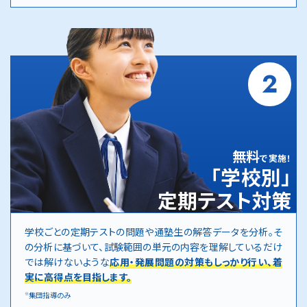
2
無料
で実施！
「学校別」
定期テスト対策
学校ごとの定期テストの問題や通塾生の解答データを分析。そ
の分析に基づいて、試験範囲の単元の内容を理解しているだけ
では解けないような
応用・発展問題の対策もしっかり行い、着
実に高得点を目指します。
集団指導のみ
※