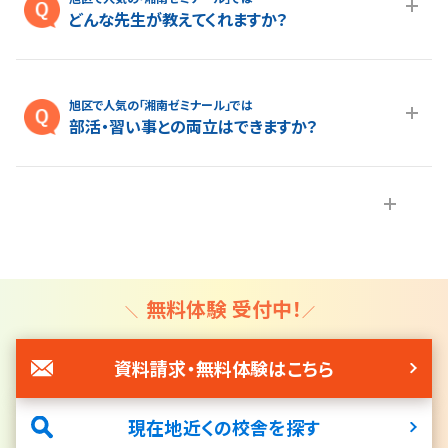
ださい。
どんな先生が教えてくれますか？
A.生徒さん・保護者様から「親しみやすい」というお声をよくいた
だきます。 わかりやすく、”楽しい”授業が得意な講師が多い所も
旭区で人気の「湘南ゼミナール」では
湘ゼミの特長です。さらに、厳しい基準をクリアした講師だけが
部活・習い事との両立はできますか？
指導に当たり、トップ校・上位校対策に必要な知識や技術を常に
アップデートしております。
A.部活動・習い事を頑張る生徒さんも通いやすい時間割にして
います。 また、欠席者用に受けられなかった授業と同じ単元のも
のをweb上にアップしています*。パソコンやスマートフォン、タブ
レットを使ってご家庭でも授業を視聴できます。 講師のあいてい
る時間帯であれば、web上の授業動画を見てわからなかったと
ころを質問いただくことが可能です。小学生の生徒さんについて
無料体験 受付中！
は、正しい学習方法を学ぶ「パワーアップ特訓」という授業や、
「自宅学習プラン」を使って、学習習慣が身につくように指導させ
資料請求・無料体験はこちら
ていただきます。その結果、習い事と通塾を両立している生徒さ
んが多くいらっしゃいます。
現在地近くの校舎を探す
＊総合進学コースの場合