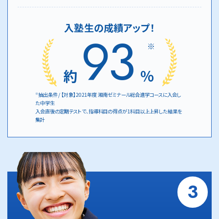
入塾生の成績アップ！
93
※
約
%
抽出条件 / 【対象】2021年度 湘南ゼミナール総合進学コースに入会し
※
た中学生
入会直後の定期テストで、指導科目の得点が1科目以上上昇した結果を
集計
3