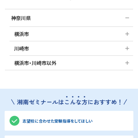
神奈川県
横浜市
川崎市
青葉区
旭区
泉区
横浜市・川崎市以外
磯子区
麻生区
神奈川区
川崎区
金沢区
幸区
港南区
高津区
綾瀬市
海老名市
港北区
多摩区
中原区
鎌倉市
栄区
相模原市
瀬谷区
宮前区
都筑区
座間市
茅ヶ崎市
戸塚区
平塚市
保土ケ谷
藤沢市
大和市
中区
緑区
区
志望校に合わせた受験指導をしてほしい
横須賀市
南区
鶴見区