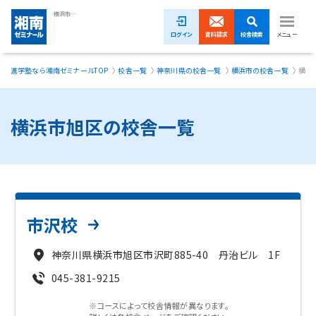
横浜市旭区の塾・学習塾・進学塾【湘南ゼミナール】
ログイン
資料請求
校舎検索
メニュー
進学塾なら湘南ゼミナールTOP
校舎一覧
神奈川県の校舎一覧
横浜市の校舎一覧
横浜
1ヵ月無料体験受付中！
小学生
横浜市旭区の校舎一覧
中学生
高校生
模試・イベント
市沢校
授業料
神奈川県横浜市旭区市沢町885-40 丹治ビル 1F
合格実績
045-381-9215
校舎一覧
※コースによって校舎情報が異なります。