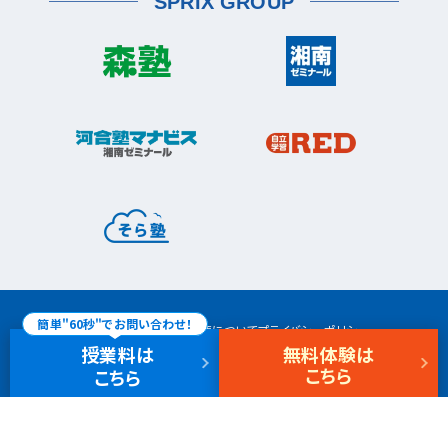
SPRIX GROUP
宮前平校
茅ヶ崎市
茅ヶ崎校
茅ヶ崎高田校
松戸市
東松戸校
新松戸校
八柱校
港南区
上大岡校
上永谷校
港南台校
平塚市
港南中央校
芹が谷校
平塚校
八千代市
八千代中央校
八千代緑が丘校
港北区
藤沢市
大倉山校
菊名校
綱島校
日吉校
湘南台校
辻堂校
ルミネ藤沢校
栄区
大和市
桂台校
本郷台校
桜ヶ丘校
中央林間校
鶴間校
大和校
瀬谷区
瀬谷校
三ツ境校
横須賀市
浦賀校
追浜校
久里浜校
都筑区
荏田南校
北山田校
北山田駅前校
簡単"60秒"でお問い合わせ！
サイトマップ
商標、著作権について
プライバシーポリシー
センター南校
特定商取引法に基づく表記
免責事項
新卒採用
中途採用
事務・塾講師採用
授業料
は
無料体験
は
都筑ふれあいの丘校
中川校
こちら
こちら
仲町台校
© SHONAN SEMINAR
戸塚区
川上校
戸塚東口校
戸塚西口校