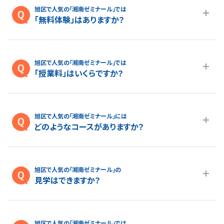
旭区で人気の「湘南ゼミナール」では
「無料体験」はありますか？
A.最大１ヵ月の無料体験を受付しております。また、春休み、夏休
み、冬休みの講習授業を受けていただくことが可能です。無料体
旭区で人気の「湘南ゼミナール」では
験については
こちらのページ
より簡単にお問い合わせいただけ
「授業料」はいくらですか？
ます。
A.各コースの料金は
授業料ページ
よりご確認いただけます。より
詳しい授業料については
こちらのページ
よりお気軽にお問い合
旭区で人気の「湘南ゼミナール」には
わせください。
どのようなコースがありますか？
A.旭区で人気の進学塾「湘南ゼミナール」は小学生・中学生・高
校生まで、生徒さん一人ひとりの目標やレベルに合わせた多様
旭区で人気の「湘南ゼミナール」の
なコースをご用意しております。
見学はできますか？
A.はい、できます。旭区で人気の進学塾「湘南ゼミナール」の見学
をご希望の場合は、
こちらのページ
よりお気軽にお問い合わせく
旭区で人気の「湘南ゼミナール」では