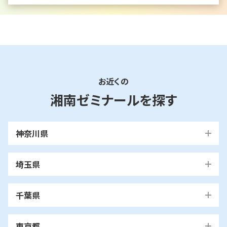
お近くの
湘南ゼミナールを探す
神奈川県
横浜市
埼玉県
青葉区
旭区
泉区
磯子区
神奈川区
川口市
川口校
戸塚安行校
金沢区
港南区
港北区
栄区
瀬谷区
川崎市
千葉県
都筑区
戸塚区
中区
保土ケ谷区
緑区
南区
鶴見区
越谷市
我孫子市
越谷レイクタウン校
麻生区
我孫子校
川崎区
幸区
高津区
多摩区
東京都