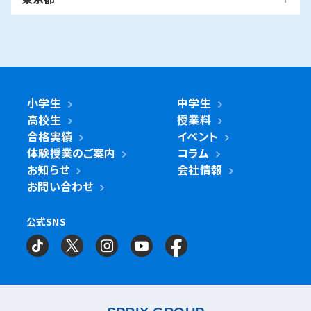
中原区
宮前区
横浜市・川崎市以外
青葉区
青葉台校
あざみ野校
市ヶ尾校
さいたま
桜台校
たまプラーザ校
藤が丘校
市川市
浦和美園校
南与野校
武蔵浦和校
国立市
南行徳校
妙典校
国立駅前校
市
麻生区
新百合ヶ丘校
綾瀬市
海老名市
鎌倉市
相模原市
与野校
浦和校
浦和道祖土校
座間市
茅ヶ崎市
平塚市
藤沢市
大和市
横須賀市
日進校
東浦和校
南浦和東口校
旭区
市沢校
希望ヶ丘校
鶴ヶ峰白根校
浦安市
小金井市
新浦安校
武蔵小金井駅前校
川崎区
川崎小田栄校
川崎大師校
南浦和西口校
鶴ヶ峰校
二俣川校
万騎が原校
綾瀬市
小学生
中学生
綾瀬北校
柏市
世田谷区
柏の葉キャンパス校
南柏校
成城学園前校
高校生
授業料
幸区
草加市
鹿島田校
川崎校
塚越校
南加瀬校
草加校
泉区
立場校
中田校
領家校
合格実績
イベント
海老名市
海老名校
体験授業のご案内
コラム
鎌ケ谷市
立川市
鎌ケ谷校
立川駅前校
高津区
戸田市
子母口校
溝の口校
北戸田校
お知らせ
会社情報
磯子区
岡村校
杉田校
鎌倉市
大船校
お問い合わせ
流山市
練馬区
流山おおたかの森校
南流山校
練馬駅前校
多摩区
向ヶ丘遊園校
神奈川区
大口校
大口西校
大口東校
公式SNS
相模原市
相模大野校
相模原南校
星が丘校
神大寺校
三ツ沢校
横浜校
習志野市
町田市
京成大久保校
成瀬校
町田校
町田駅前校
横山校
中原区
武蔵小杉校
武蔵新城校
武蔵中原校
元住吉校
金沢区
金沢文庫校
金沢文庫東校
船橋市
目黒区
津田沼校
西船橋校
船橋校
自由が丘駅前校
座間市
相武台校
金沢文庫西校
富岡校
能見台校
薬園台校
宮前区
鷺沼校
神木本町校
宮崎台校
六浦校