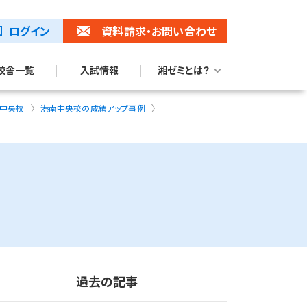
ログイン
資料請求
・お問い合わせ
校舎一覧
入試情報
湘ゼミとは？
湘ゼミブランドムービー
トップ校合格に強い理由
南中央校
港南中央校の成績アップ事例
過去の記事