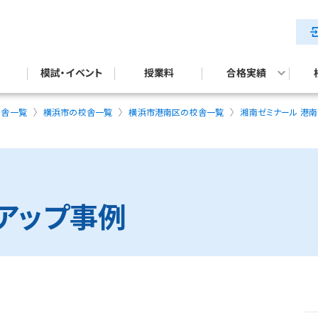
模試・イベント
授業料
合格実績
テスト対策
試対策
公立中高一貫校入試合格実績
校舎一覧
横浜市の校舎一覧
横浜市港南区の校舎一覧
湘南ゼミナール 港
アップ事例