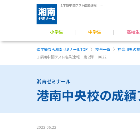
１学期中間テスト結果速報 第２弾 0622
小学生
中学生
高校生
学力アップ／公立中進学準備
公立中高一貫校 受検対策
難関公立高校受験対策
小学生のプログラミング力育成
横浜翠嵐高校 受験指導
難関国私立高 受験指導
高校受験／定期テスト対策
一般入試対策／定期
総合型選抜（AO）・推薦入
映像授業 × 個別フォロー
進学塾なら湘南ゼミナールTOP
校舎一覧
神奈川県の
１学期中間テスト結果速報 第２弾 0622
湘南ゼミナール
港南中央校の成績
2022.06.22