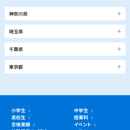
神奈川県
横浜市
埼玉県
青葉区
旭区
泉区
磯子区
神奈川区
川口市
川口校
戸塚安行校
金沢区
港南区
港北区
栄区
瀬谷区
川崎市
千葉県
都筑区
戸塚区
中区
保土ケ谷区
緑区
南区
鶴見区
越谷市
我孫子市
越谷レイクタウン校
麻生区
我孫子校
川崎区
幸区
高津区
多摩区
東京都
中原区
宮前区
横浜市・川崎市以外
青葉区
青葉台校
あざみ野校
市ヶ尾校
さいたま
桜台校
たまプラーザ校
藤が丘校
市川市
浦和美園校
浦和校
浦和道祖土校
国立市
南行徳校
妙典校
国立駅前校
市
麻生区
新百合ヶ丘校
綾瀬市
海老名市
鎌倉市
相模原市
日進校
東浦和校
南浦和東口校
座間市
茅ヶ崎市
平塚市
藤沢市
大和市
横須賀市
南浦和西口校
南与野校
旭区
市沢校
希望ヶ丘校
鶴ヶ峰白根校
浦安市
小金井市
新浦安校
武蔵小金井駅前校
川崎区
川崎小田栄校
川崎大師校
武蔵浦和校
与野校
鶴ヶ峰校
二俣川校
万騎が原校
綾瀬市
小学生
中学生
綾瀬北校
柏市
世田谷区
柏の葉キャンパス校
南柏校
成城学園前校
高校生
授業料
幸区
草加市
鹿島田校
川崎校
塚越校
南加瀬校
草加校
泉区
立場校
中田校
領家校
合格実績
イベント
海老名市
海老名校