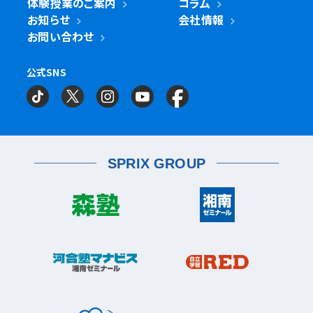
体験授業のご案内
コラム
鎌ケ谷市
立川市
鎌ケ谷校
立川駅前校
高津区
戸田市
子母口校
溝の口校
北戸田校
お知らせ
会社情報
磯子区
岡村校
杉田校
鎌倉市
大船校
お問い合わせ
流山市
練馬区
流山おおたかの森校
南流山校
練馬駅前校
多摩区
向ヶ丘遊園校
神奈川区
大口校
大口西校
大口東校
公式SNS
相模原市
相模大野校
相模原南校
星が丘校
神大寺校
三ツ沢校
横浜校
習志野市
町田市
京成大久保校
成瀬校
町田校
町田駅前校
横山校
中原区
武蔵小杉校
武蔵新城校
武蔵中原校
元住吉校
金沢区
金沢文庫校
金沢文庫東校
船橋市
目黒区
津田沼校
西船橋校
船橋校
自由が丘駅前校
座間市
相武台校
金沢文庫西校
富岡校
能見台校
薬園台校
宮前区
鷺沼校
神木本町校
宮崎台校
六浦校
SPRIX GROUP
宮前平校
茅ヶ崎市
茅ヶ崎校
茅ヶ崎高田校
松戸市
東松戸校
新松戸校
八柱校
港南区
上大岡校
上永谷校
港南台校
平塚市
港南中央校
芹が谷校
平塚校
八千代市
八千代中央校
八千代緑が丘校
港北区
藤沢市
大倉山校
菊名校
綱島校
日吉校
湘南台校
辻堂校
ルミネ藤沢校
栄区
大和市
桂台校
本郷台校
桜ヶ丘校
中央林間校
鶴間校