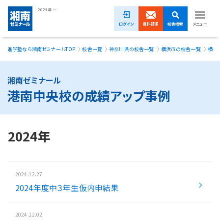
2024年 港南中央校の成績アップ事例｜湘南ゼミナール
ログイン
資料請求
校舎検索
メニュー
進学塾なら湘南ゼミナールTOP
校舎一覧
神奈川県の校舎一覧
横浜市の校舎一覧
横浜
1ヵ月無料体験受付中！
小学生
湘南ゼミナール
港南中央校の成績アップ事例
中学生
高校生
2024年
模試・イベント
授業料
2024.12.27
2024年度中３年生仮内申結果
合格実績
校舎一覧
2024.12.02