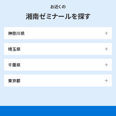
お近くの
湘南ゼミナールを探す
神奈川県
横浜市
埼玉県
青葉区
旭区
泉区
磯子区
神奈川区
川口市
川口校
戸塚安行校
金沢区
港南区
港北区
栄区
瀬谷区
川崎市
千葉県
都筑区
戸塚区
中区
保土ケ谷区
緑区
南区
鶴見区
越谷市
我孫子市
越谷レイクタウン校
麻生区
我孫子校
川崎区
幸区
高津区
多摩区
東京都
中原区
宮前区
横浜市・川崎市以外
青葉区
青葉台校
あざみ野校
市ヶ尾校
さいたま
桜台校
たまプラーザ校
藤が丘校
市川市
浦和美園校
浦和校
浦和道祖土校
国立市
南行徳校
妙典校
国立駅前校
市
麻生区
新百合ヶ丘校
綾瀬市
海老名市
鎌倉市
相模原市
日進校
東浦和校
南浦和東口校
座間市
茅ヶ崎市
平塚市
藤沢市
大和市
横須賀市
南浦和西口校
南与野校
旭区
市沢校
希望ヶ丘校
鶴ヶ峰白根校
浦安市
小金井市
新浦安校
武蔵小金井駅前校
川崎区
川崎小田栄校
川崎大師校
武蔵浦和校
与野校
鶴ヶ峰校
二俣川校
万騎が原校