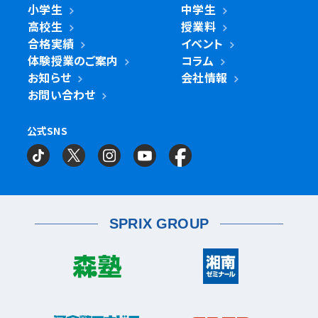
綾瀬市
小学生
中学生
綾瀬北校
柏市
世田谷区
柏の葉キャンパス校
南柏校
成城学園前校
高校生
授業料
幸区
草加市
鹿島田校
川崎校
塚越校
南加瀬校
草加校
泉区
立場校
中田校
領家校
合格実績
イベント
海老名市
海老名校
体験授業のご案内
コラム
鎌ケ谷市
立川市
鎌ケ谷校
立川駅前校
高津区
戸田市
子母口校
溝の口校
北戸田校
お知らせ
会社情報
磯子区
岡村校
杉田校
鎌倉市
大船校
お問い合わせ
流山市
練馬区
流山おおたかの森校
南流山校
練馬駅前校
多摩区
向ヶ丘遊園校
神奈川区
大口校
大口西校
大口東校
公式SNS
相模原市
相模大野校
相模原南校
星が丘校
神大寺校
三ツ沢校
横浜校
習志野市
町田市
京成大久保校
成瀬校
町田校
町田駅前校
横山校
中原区
武蔵小杉校
武蔵新城校
武蔵中原校
元住吉校
金沢区
金沢文庫校
金沢文庫東校
船橋市
目黒区
津田沼校
西船橋校
船橋校
自由が丘駅前校
座間市
相武台校
金沢文庫西校
富岡校
能見台校
薬園台校
宮前区
鷺沼校
神木本町校
宮崎台校
六浦校
SPRIX GROUP
宮前平校
茅ヶ崎市
茅ヶ崎校
茅ヶ崎高田校
松戸市
東松戸校
新松戸校
八柱校
港南区
上大岡校
上永谷校
港南台校
平塚市
港南中央校
芹が谷校
平塚校
八千代市
八千代中央校
八千代緑が丘校
港北区
藤沢市