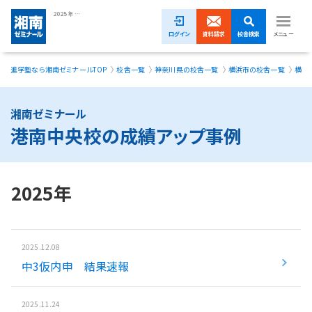
2025年 港南中央校の成績アップ事例｜湘南ゼミナール
ログイン
資料請求
校舎検索
メニュー
進学塾なら湘南ゼミナールTOP
校舎一覧
神奈川県の校舎一覧
横浜市の校舎一覧
横浜
1ヵ月無料体験受付中！
小学生
湘南ゼミナール
港南中央校の成績アップ事例
中学生
高校生
2025年
模試・イベント
授業料
2025.12.08
中3仮内申 結果速報
合格実績
校舎一覧
2025.11.24