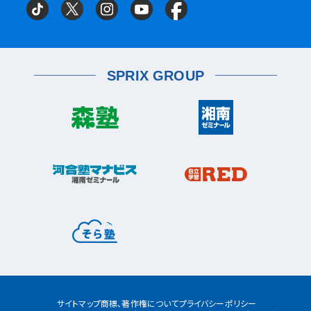
京成大久保校
成瀬校
町田校
町田駅前校
横山校
中原区
武蔵小杉校
武蔵新城校
武蔵中原校
元住吉校
金沢区
金沢文庫校
金沢文庫東校
船橋市
目黒区
津田沼校
西船橋校
船橋校
自由が丘駅前校
座間市
相武台校
金沢文庫西校
富岡校
能見台校
薬園台校
宮前区
鷺沼校
神木本町校
宮崎台校
六浦校
SPRIX GROUP
宮前平校
茅ヶ崎市
茅ヶ崎校
茅ヶ崎高田校
松戸市
東松戸校
新松戸校
八柱校
港南区
上大岡校
上永谷校
港南台校
平塚市
港南中央校
芹が谷校
平塚校
八千代市
八千代中央校
八千代緑が丘校
港北区
藤沢市
大倉山校
菊名校
綱島校
日吉校
湘南台校
辻堂校
ルミネ藤沢校
栄区
大和市
桂台校
本郷台校
桜ヶ丘校
中央林間校
鶴間校
大和校
瀬谷区
瀬谷校
三ツ境校
横須賀市
浦賀校
追浜校
久里浜校
都筑区
荏田南校
北山田校
北山田駅前校
サイトマップ
商標、著作権について
プライバシーポリシー
センター南校