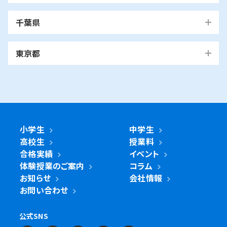
青葉区
旭区
泉区
磯子区
神奈川区
川口市
川口校
戸塚安行校
金沢区
港南区
港北区
栄区
瀬谷区
川崎市
千葉県
都筑区
戸塚区
中区
保土ケ谷区
緑区
南区
鶴見区
越谷市
我孫子市
越谷レイクタウン校
麻生区
我孫子校
川崎区
幸区
高津区
多摩区
東京都
中原区
宮前区
横浜市・川崎市以外
青葉区
青葉台校
あざみ野校
市ヶ尾校
さいたま
桜台校
たまプラーザ校
藤が丘校
市川市
浦和美園校
浦和校
浦和道祖土校
国立市
南行徳校
妙典校
国立駅前校
市
麻生区
新百合ヶ丘校
綾瀬市
海老名市
鎌倉市
相模原市
日進校
東浦和校
南浦和東口校
座間市
茅ヶ崎市
平塚市
藤沢市
大和市
横須賀市
南浦和西口校
南与野校
旭区
市沢校
希望ヶ丘校
鶴ヶ峰白根校
浦安市
小金井市
新浦安校
武蔵小金井駅前校
川崎区
川崎小田栄校
川崎大師校
武蔵浦和校
与野校
鶴ヶ峰校
二俣川校
万騎が原校
綾瀬市
小学生
中学生
綾瀬北校
柏市
世田谷区
柏の葉キャンパス校
南柏校
成城学園前校
高校生
授業料
幸区
草加市
鹿島田校
川崎校
塚越校
南加瀬校
草加校
泉区
立場校
中田校
領家校
合格実績
イベント
海老名市
海老名校
体験授業のご案内
コラム
鎌ケ谷市
立川市
鎌ケ谷校
立川駅前校
高津区
戸田市
子母口校
溝の口校
北戸田校
お知らせ
会社情報
磯子区
岡村校
杉田校
鎌倉市
大船校
お問い合わせ
流山市
練馬区
流山おおたかの森校
南流山校
練馬駅前校
多摩区
向ヶ丘遊園校
神奈川区
大口校
大口西校
大口東校
公式SNS
相模原市
相模大野校
相模原南校
星が丘校
神大寺校
三ツ沢校
横浜校
習志野市
町田市