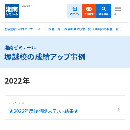
2022年 塚越校の成績アップ事例｜湘南ゼミナール
ログイン
資料請求
校舎検索
メニュー
進学塾なら湘南ゼミナールTOP
校舎一覧
神奈川県の校舎一覧
川崎市の校舎一覧
川崎
1ヵ月無料体験受付中！
小学生
湘南ゼミナール
塚越校の成績アップ事例
中学生
高校生
2022年
模試・イベント
授業料
2022.12.26
★2022年度後期期末テスト結果★
合格実績
校舎一覧