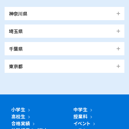
神奈川県
横浜市
埼玉県
青葉区
旭区
泉区
磯子区
神奈川区
川口市
川口校
戸塚安行校
金沢区
港南区
港北区
栄区
瀬谷区
川崎市
千葉県
都筑区
戸塚区
中区
保土ケ谷区
緑区
南区
鶴見区
越谷市
我孫子市
越谷レイクタウン校
麻生区
我孫子校
川崎区
幸区
高津区
多摩区
東京都
中原区
宮前区
横浜市・川崎市以外
青葉区
青葉台校
あざみ野校
市ヶ尾校
さいたま
桜台校
たまプラーザ校
藤が丘校
市川市
浦和美園校
浦和校
浦和道祖土校
国立市
南行徳校
妙典校
国立駅前校
市
麻生区
新百合ヶ丘校
綾瀬市
海老名市
鎌倉市
相模原市
日進校
東浦和校
南浦和東口校
座間市
茅ヶ崎市
平塚市
藤沢市
大和市
横須賀市
南浦和西口校
南与野校
旭区
市沢校
希望ヶ丘校
鶴ヶ峰白根校
浦安市
小金井市
新浦安校
武蔵小金井駅前校
川崎区
川崎小田栄校
川崎大師校
武蔵浦和校
与野校
鶴ヶ峰校
二俣川校
万騎が原校
綾瀬市
小学生
中学生
綾瀬北校
柏市
世田谷区
柏の葉キャンパス校
南柏校
成城学園前校
高校生
授業料
幸区
草加市
鹿島田校
川崎校
塚越校
南加瀬校
草加校
泉区
立場校
中田校
領家校
合格実績
イベント
海老名市
海老名校