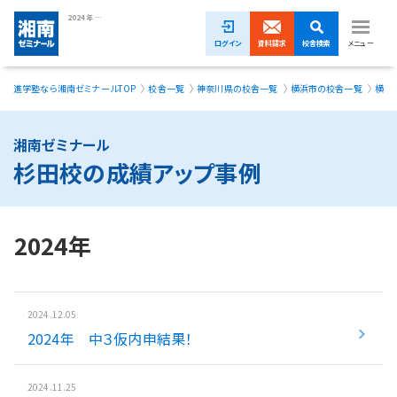
2024年 杉田校の成績アップ事例｜湘南ゼミナール
ログイン
資料請求
校舎検索
メニュー
進学塾なら湘南ゼミナールTOP
校舎一覧
神奈川県の校舎一覧
横浜市の校舎一覧
横浜
1ヵ月無料体験受付中！
小学生
湘南ゼミナール
杉田校の成績アップ事例
中学生
高校生
2024年
模試・イベント
授業料
2024.12.05
2024年 中３仮内申結果！
合格実績
校舎一覧
2024.11.25