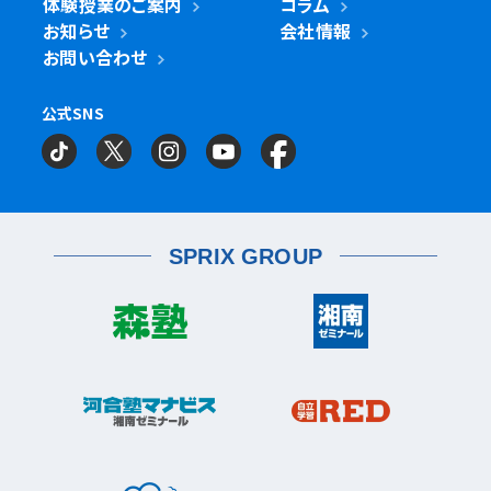
体験授業のご案内
コラム
鎌ケ谷市
立川市
鎌ケ谷校
立川駅前校
高津区
戸田市
子母口校
溝の口校
北戸田校
お知らせ
会社情報
磯子区
岡村校
杉田校
鎌倉市
大船校
お問い合わせ
流山市
練馬区
流山おおたかの森校
南流山校
練馬駅前校
多摩区
向ヶ丘遊園校
神奈川区
大口校
大口西校
大口東校
公式SNS
相模原市
相模大野校
相模原南校
星が丘校
神大寺校
三ツ沢校
横浜校
習志野市
町田市
京成大久保校
成瀬校
町田校
町田駅前校
横山校
中原区
武蔵小杉校
武蔵新城校
武蔵中原校
元住吉校
金沢区
金沢文庫校
金沢文庫東校
船橋市
目黒区
津田沼校
西船橋校
船橋校
自由が丘駅前校
座間市
相武台校
金沢文庫西校
富岡校
能見台校
薬園台校
宮前区
鷺沼校
神木本町校
宮崎台校
六浦校
SPRIX GROUP
宮前平校
茅ヶ崎市
茅ヶ崎校
茅ヶ崎高田校
松戸市
東松戸校
新松戸校
八柱校
港南区
上大岡校
上永谷校
港南台校
平塚市
港南中央校
芹が谷校
平塚校
八千代市
八千代中央校
八千代緑が丘校
港北区
藤沢市
大倉山校
菊名校
綱島校
日吉校
湘南台校
辻堂校
ルミネ藤沢校
栄区
大和市
桂台校
本郷台校
桜ヶ丘校
中央林間校
鶴間校