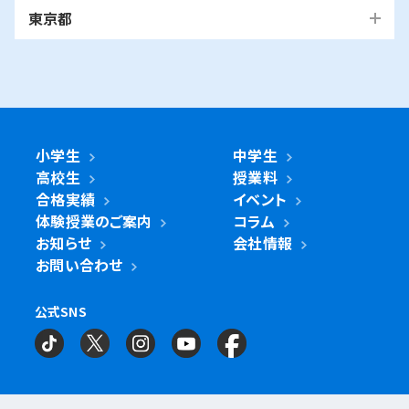
越谷市
我孫子市
越谷レイクタウン校
麻生区
我孫子校
川崎区
幸区
高津区
多摩区
東京都
中原区
宮前区
横浜市・川崎市以外
青葉区
青葉台校
あざみ野校
市ヶ尾校
さいたま
桜台校
たまプラーザ校
藤が丘校
市川市
浦和美園校
南与野校
武蔵浦和校
国立市
南行徳校
妙典校
国立駅前校
市
麻生区
新百合ヶ丘校
綾瀬市
海老名市
鎌倉市
相模原市
与野校
浦和校
浦和道祖土校
座間市
茅ヶ崎市
平塚市
藤沢市
大和市
横須賀市
日進校
東浦和校
南浦和東口校
旭区
市沢校
希望ヶ丘校
鶴ヶ峰白根校
浦安市
小金井市
新浦安校
武蔵小金井駅前校
川崎区
川崎小田栄校
川崎大師校
南浦和西口校
鶴ヶ峰校
二俣川校
万騎が原校
綾瀬市
小学生
中学生
綾瀬北校
柏市
世田谷区
柏の葉キャンパス校
南柏校
成城学園前校
高校生
授業料
幸区
草加市
鹿島田校
川崎校
塚越校
南加瀬校
草加校
泉区
立場校
中田校
領家校
合格実績
イベント
海老名市
海老名校
体験授業のご案内
コラム
鎌ケ谷市
立川市
鎌ケ谷校
立川駅前校
高津区
戸田市
子母口校
溝の口校
北戸田校
お知らせ
会社情報
磯子区
岡村校
杉田校
鎌倉市
大船校
お問い合わせ
流山市
練馬区
流山おおたかの森校
南流山校
練馬駅前校
多摩区
向ヶ丘遊園校
神奈川区
大口校
大口西校
大口東校
公式SNS
相模原市
相模大野校
相模原南校
星が丘校
神大寺校
三ツ沢校
横浜校
習志野市
町田市
京成大久保校
成瀬校
町田校
町田駅前校
横山校
中原区
武蔵小杉校
武蔵新城校
武蔵中原校
元住吉校
金沢区
金沢文庫校
金沢文庫東校
船橋市
目黒区
津田沼校
西船橋校
船橋校
自由が丘駅前校
座間市
相武台校
金沢文庫西校
富岡校
能見台校