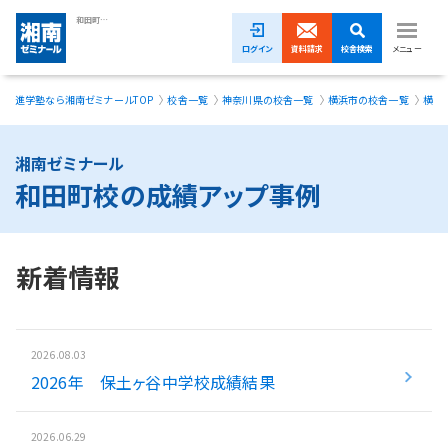
和田町校の成績アップ事例｜湘南ゼミナール
ログイン
資料請求
校舎検索
メニュー
進学塾なら湘南ゼミナールTOP
校舎一覧
神奈川県の校舎一覧
横浜市の校舎一覧
横浜
1ヵ月無料体験受付中！
小学生
湘南ゼミナール
和田町校の成績アップ事例
中学生
高校生
新着情報
模試・イベント
授業料
2026.08.03
2026年 保土ヶ谷中学校成績結果
合格実績
校舎一覧
2026.06.29