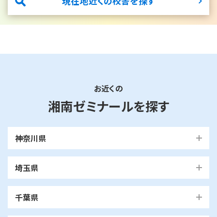
現在地近くの校舎を探す
お近くの
湘南ゼミナールを探す
神奈川県
横浜市
埼玉県
青葉区
旭区
泉区
磯子区
神奈川区
川口市
川口校
戸塚安行校
金沢区
港南区
港北区
栄区
瀬谷区
川崎市
千葉県
都筑区
戸塚区
中区
保土ケ谷区
緑区
南区
鶴見区