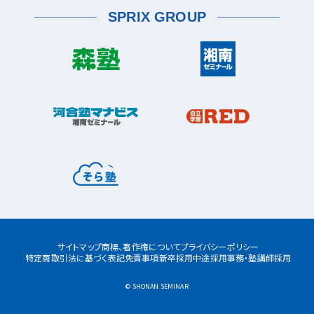
薬園台校
宮前区
鷺沼校
神木本町校
宮崎台校
六浦校
SPRIX GROUP
宮前平校
茅ヶ崎市
茅ヶ崎校
茅ヶ崎高田校
松戸市
東松戸校
新松戸校
八柱校
港南区
上大岡校
上永谷校
港南台校
平塚市
港南中央校
芹が谷校
平塚校
八千代市
八千代中央校
八千代緑が丘校
港北区
藤沢市
大倉山校
菊名校
綱島校
日吉校
湘南台校
辻堂校
ルミネ藤沢校
栄区
大和市
桂台校
本郷台校
桜ヶ丘校
中央林間校
鶴間校
大和校
瀬谷区
瀬谷校
三ツ境校
横須賀市
浦賀校
追浜校
久里浜校
都筑区
荏田南校
北山田校
北山田駅前校
サイトマップ
商標、著作権について
プライバシーポリシー
センター南校
特定商取引法に基づく表記
免責事項
新卒採用
中途採用
事務・塾講師採用
都筑ふれあいの丘校
中川校
仲町台校
© SHONAN SEMINAR