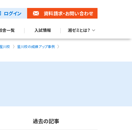
ログイン
資料請求
・お問い合わせ
校舎一覧
入試情報
湘ゼミとは？
湘ゼミブランドムービー
トップ校合格に強い理由
 星川校
星川校の成績アップ事例
過去の記事