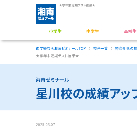
★学年末定期テスト結果★
小学生
中学生
高校生
学力アップ／公立中進学準備
公立中高一貫校 受検対策
難関公立高校受験対策
小学生のプログラミング力育成
横浜翠嵐高校 受験指導
難関国私立高 受験指導
高校受験／定期テスト対策
一般入試対策／定期
総合型選抜（AO）・推薦入
映像授業 × 個別フォロー
進学塾なら湘南ゼミナールTOP
校舎一覧
神奈川県の
★学年末定期テスト結果★
湘南ゼミナール
星川校の成績アッ
2025.03.07