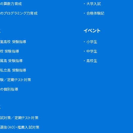
の算数力育成
大学入試
八柱校
のプログラミング力育成
合格体験記
代緑が丘校
ミネ藤沢校
北山田駅前校
センター南校
都筑ふれあいの丘校
中川校
仲町台校
生
イベント
嵐高校 受験指導
小学生
校
鶴間校
大和校
戸塚西口校
原宿校
東戸塚校
校 受験指導
中学生
属高 受験指導
高校生
浜校
私立高 受験指導
験／定期テスト対策
ケ谷校
和田町校
の個別指導
中山校
生
試対策／定期テスト対策
六ツ川校
選抜（AO）・推薦入試対策