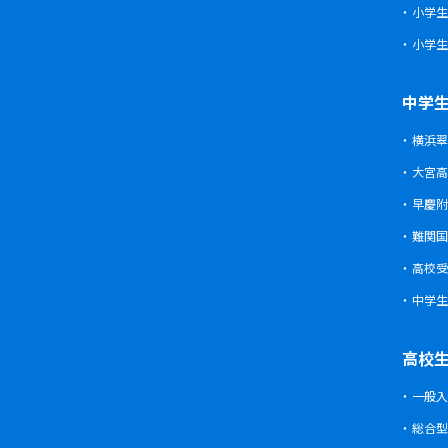
小学生
松戸市
平塚市
東松戸校
新松戸校
平塚校
瀬谷区
瀬谷校
三ツ境校
小学生
八千代市
藤沢市
八千代中央校
八千
湘南台校
辻堂校
ル
都筑区
荏田南校
北山田校
中学
横浜翠
大和市
桜ヶ丘校
中央林間
戸塚区
川上校
戸塚東口校
大宮高
早慶附
横須賀市
浦賀校
追浜校
久里
中区
本牧校
難関国
高校受
保土ケ谷区
西谷校
星川校
保土
中学生
緑区
鴨居校
十日市場校
高校
一般入
南区
井土ヶ谷校
蒔田校
総合型