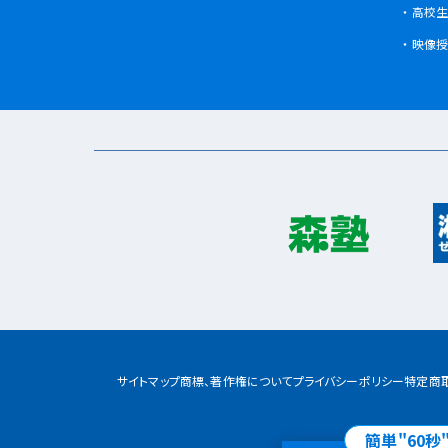
高校生
鶴見区
上末吉校
北寺尾校
映像授
サイトマップ
商標、著作権について
プライバシーポリシー
特定商
簡単"60秒