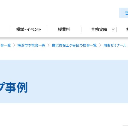
模試・イベント
授業料
合格実績
テスト対策
試対策
公立中高一貫校入試合格実績
校舎一覧
横浜市の校舎一覧
横浜市保土ケ谷区の校舎一覧
湘南ゼミナール
プ事例