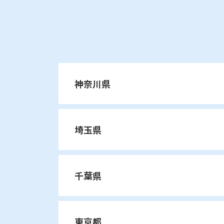
神奈川県
横浜市
埼玉県
青葉区
旭区
泉区
磯子区
保土ケ谷区
緑区
南区
鶴見区
川口市
川口校
戸塚安行校
川崎市
千葉県
青葉区
青葉台校
あざみ野
越谷市
越谷レイクタウン校
麻生区
川崎区
幸区
高津区
我孫子市
我孫子校
横浜市・川崎市以外
旭区
市沢校
希望ヶ丘校
東京都