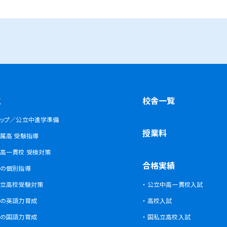
浦和道祖土校
日進校
東浦和校
南浦和東口校
南浦和西口校
南与野
原市
座間市
茅ヶ崎市
平塚市
藤沢市
大和市
校
大師校
越校
南加瀬校
南柏校
口東校
神大寺校
三ツ沢校
横浜校
生
校舎一覧
庫東校
金沢文庫西校
富岡校
能見台校
六浦校
ップ／公立中進学準備
授業料
属高 受験指導
校
南流山校
南校
星が丘校
横山校
港南台校
港南中央校
芹が谷校
高一貫校 受検対策
城校
武蔵中原校
元住吉校
合格実績
の個別指導
島校
日吉校
立高校受験対策
公立中高一貫校入試
駅前校
宮崎台校
宮前平校
の英語力育成
高校入試
船橋校
薬園台校
田校
の国語力育成
国私立高校入試