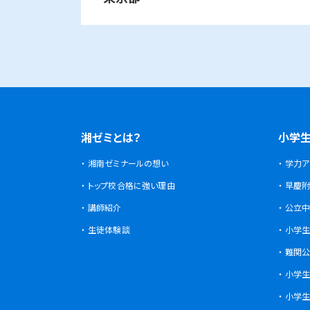
麻生区
さいたま市
新百合ヶ丘校
浦和美園校
浦和校
市川市
南行徳校
妙典校
泉区
綾瀬市
海老名市
鎌倉市
相模
立場校
中田校
領家
国立市
川崎区
草加市
国立駅前校
川崎小田栄校
草加校
川崎
浦安市
綾瀬市
新浦安校
綾瀬北校
磯子区
岡村校
杉田校
小金井市
幸区
戸田市
武蔵小金井駅前校
鹿島田校
北戸田校
川崎校
塚
柏市
海老名市
柏の葉キャンパス校
海老名校
神奈川区
大口校
大口西校
大
世田谷区
高津区
成城学園前校
子母口校
溝の口校
湘ゼミとは？
小学
鎌ケ谷市
鎌倉市
鎌ケ谷校
大船校
金沢区
金沢文庫校
金沢文
湘南ゼミナールの想い
学力ア
立川市
多摩区
立川駅前校
向ヶ丘遊園校
トップ校合格に強い理由
早慶附
流山市
相模原市
流山おおたかの森
相模大野校
相模原
港南区
上大岡校
上永谷校
講師紹介
公立中
練馬区
中原区
練馬駅前校
武蔵小杉校
武蔵新
生徒体験談
小学生
習志野市
座間市
京成大久保校
相武台校
港北区
大倉山校
菊名校
綱
難関公
町田市
宮前区
成瀬校
町田校
町田
鷺沼校
神木本町校
小学生
船橋市
茅ヶ崎市
津田沼校
西船橋校
茅ヶ崎校
茅ヶ崎高
栄区
桂台校
本郷台校
小学生
目黒区
自由が丘駅前校