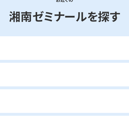
湘南ゼミナールを探す
神奈川区
金沢区
港南区
港北区
栄区
瀬谷区
校
市ヶ尾校
桜台校
たまプラーザ校
藤が丘校
多摩区
中原区
宮前区
鶴ヶ峰白根校
鶴ヶ峰校
二俣川校
万騎が原校