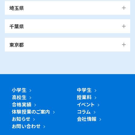
横浜市
埼玉県
青葉区
旭区
泉区
磯子区
神奈川区
川口市
川口校
戸塚安行校
金沢区
港南区
港北区
栄区
瀬谷区
川崎市
千葉県
都筑区
戸塚区
中区
保土ケ谷区
緑区
南区
鶴見区
越谷市
我孫子市
越谷レイクタウン校
麻生区
我孫子校
川崎区
幸区
高津区
多摩区
東京都
中原区
宮前区
横浜市・川崎市以外
青葉区
市ヶ尾校
桜台校
たまプラーザ校
さいたま
藤が丘校
青葉台校
あざみ野校
市川市
浦和美園校
日進校
東浦和校
国立市
南行徳校
妙典校
国立駅前校
市
麻生区
新百合ヶ丘校
綾瀬市
海老名市
鎌倉市
相模原市
南浦和東口校
南浦和西口校
座間市
茅ヶ崎市
平塚市
藤沢市
大和市
横須賀市
南与野校
武蔵浦和校
与野校
旭区
鶴ヶ峰白根校
鶴ヶ峰校
二俣川校
浦安市
小金井市
新浦安校
武蔵小金井駅前校
川崎区
川崎小田栄校
川崎大師校
浦和校
浦和道祖土校
市沢校
希望ヶ丘校
万騎が原校
綾瀬市
小学生
中学生
綾瀬北校
柏市
世田谷区
柏の葉キャンパス校
南柏校
成城学園前校
高校生
授業料
幸区
草加市
塚越校
南加瀬校
鹿島田校
川崎校
草加校
泉区
領家校
立場校
中田校
合格実績
イベント
海老名市
海老名校
体験授業のご案内
コラム
鎌ケ谷市
立川市
鎌ケ谷校
立川駅前校
高津区
戸田市
子母口校
溝の口校
北戸田校
お知らせ
会社情報
磯子区
岡村校
杉田校
鎌倉市
大船校
お問い合わせ
流山市
練馬区
流山おおたかの森校
南流山校
練馬駅前校
多摩区
向ヶ丘遊園校