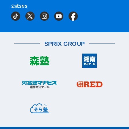
神奈川区
大口校
大口東校
神大寺校
公式SNS
相模原市
星が丘校
横山校
相模大野校
三ツ沢校
大口西校
横浜校
習志野市
町田市
京成大久保校
成瀬校
町田校
町田駅前校
相模原南校
中原区
武蔵中原校
元住吉校
武蔵小杉校
武蔵新城校
金沢区
金沢文庫校
富岡校
能見台校
船橋市
目黒区
津田沼校
薬園台校
西船橋校
自由が丘駅前校
座間市
相武台校
六浦校
金沢文庫東校
船橋校
宮前区
鷺沼校
神木本町校
宮崎台校
金沢文庫西校
SPRIX GROUP
宮前平校
茅ヶ崎市
茅ヶ崎校
茅ヶ崎高田校
松戸市
東松戸校
新松戸校
八柱校
港南区
港南台校
港南中央校
芹が谷校
平塚市
上大岡校
上永谷校
平塚校
八千代市
八千代中央校
八千代緑が丘校
港北区
藤沢市
綱島校
日吉校
大倉山校
菊名校
ルミネ藤沢校
湘南台校
辻堂校
栄区
大和市
桂台校
本郷台校
鶴間校
大和校
桜ヶ丘校
中央林間校
瀬谷区
瀬谷校
三ツ境校
横須賀市
浦賀校
久里浜校
追浜校