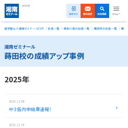
2025年 蒔田校の成績アップ事例｜湘南ゼミナール
ログイン
資料請求
校舎検索
メニュー
進学塾なら湘南ゼミナールTOP
校舎一覧
神奈川県の校舎一覧
横浜市の校舎一覧
横浜
1ヵ月無料体験受付中！
小学生
湘南ゼミナール
蒔田校の成績アップ事例
中学生
高校生
2025年
模試・イベント
授業料
2025.12.08
中３仮内申結果速報！
合格実績
校舎一覧
2025.11.24