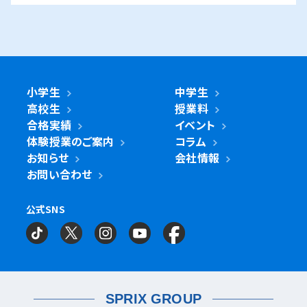
青葉区
青葉台校
あざみ野校
市ヶ尾校
さいたま
桜台校
たまプラーザ校
藤が丘校
市川市
浦和美園校
浦和校
浦和道祖土校
国立市
南行徳校
妙典校
国立駅前校
市
麻生区
新百合ヶ丘校
綾瀬市
海老名市
鎌倉市
相模原市
日進校
東浦和校
南浦和東口校
座間市
茅ヶ崎市
平塚市
藤沢市
大和市
横須賀市
南浦和西口校
南与野校
旭区
市沢校
希望ヶ丘校
鶴ヶ峰白根校
浦安市
小金井市
新浦安校
武蔵小金井駅前校
川崎区
川崎小田栄校
川崎大師校
武蔵浦和校
与野校
鶴ヶ峰校
二俣川校
万騎が原校
綾瀬市
小学生
中学生
綾瀬北校
柏市
世田谷区
柏の葉キャンパス校
南柏校
成城学園前校
高校生
授業料
幸区
草加市
鹿島田校
川崎校
塚越校
南加瀬校
草加校
泉区
立場校
中田校
領家校
合格実績
イベント
海老名市
海老名校
体験授業のご案内
コラム
鎌ケ谷市
立川市
鎌ケ谷校
立川駅前校
高津区
戸田市
子母口校
溝の口校
北戸田校
お知らせ
会社情報
磯子区
岡村校
杉田校
鎌倉市
大船校
お問い合わせ
流山市
練馬区
流山おおたかの森校
南流山校
練馬駅前校
多摩区
向ヶ丘遊園校
神奈川区
大口校
大口西校
大口東校
公式SNS
相模原市
相模大野校
相模原南校
星が丘校
神大寺校
三ツ沢校
横浜校
習志野市
町田市
京成大久保校
成瀬校
町田校
町田駅前校
横山校
中原区
武蔵小杉校
武蔵新城校
武蔵中原校
元住吉校
金沢区
金沢文庫校
金沢文庫東校
船橋市
目黒区
津田沼校
西船橋校
船橋校
自由が丘駅前校
座間市
相武台校
金沢文庫西校
富岡校
能見台校
薬園台校
宮前区
鷺沼校
神木本町校
宮崎台校
六浦校
SPRIX GROUP