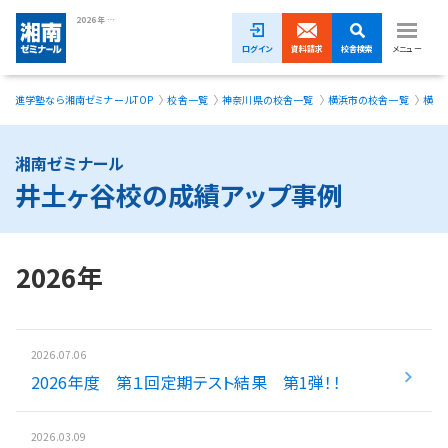
2026年 井土ヶ谷校の成績アップ事例｜湘南ゼミナール
ログイン
資料請求
校舎検索
メニュー
進学塾なら湘南ゼミナールTOP
校舎一覧
神奈川県の校舎一覧
横浜市の校舎一覧
横浜
1ヵ月無料体験受付中！
小学生
湘南ゼミナール
井土ヶ谷校の成績アップ事例
中学生
高校生
2026年
模試・イベント
授業料
2026.07.06
2026年度 第１回定期テスト結果 第1弾！！
合格実績
校舎一覧
2026.03.09