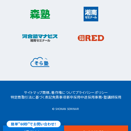
宮前平校
茅ヶ崎市
茅ヶ崎校
茅ヶ崎高田校
松戸市
東松戸校
新松戸校
八柱校
港南区
上大岡校
上永谷校
港南台校
平塚市
港南中央校
芹が谷校
平塚校
八千代市
八千代中央校
八千代緑が丘校
港北区
藤沢市
大倉山校
菊名校
綱島校
日吉校
湘南台校
辻堂校
ルミネ藤沢校
栄区
大和市
桂台校
本郷台校
桜ヶ丘校
中央林間校
鶴間校
大和校
瀬谷区
瀬谷校
三ツ境校
横須賀市
浦賀校
追浜校
久里浜校
都筑区
荏田南校
北山田校
北山田駅前校
サイトマップ
商標、著作権について
プライバシーポリシー
センター南校
特定商取引法に基づく表記
免責事項
新卒採用
中途採用
事務・塾講師採用
都筑ふれあいの丘校
中川校
仲町台校
© SHONAN SEMINAR
簡単"60秒"でお問い合わせ！
戸塚区
川上校
戸塚東口校
戸塚西口校