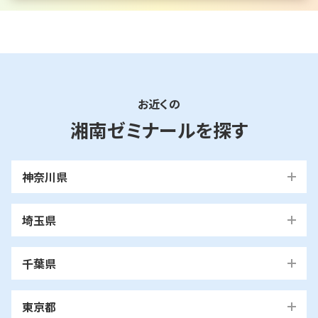
お近くの
湘南ゼミナールを探す
神奈川県
横浜市
埼玉県
青葉区
旭区
泉区
磯子区
神奈川区
川口市
川口校
戸塚安行校
金沢区
港南区
港北区
栄区
瀬谷区
川崎市
千葉県
都筑区
戸塚区
中区
保土ケ谷区
緑区
南区
鶴見区
越谷市
我孫子市
越谷レイクタウン校
麻生区
我孫子校
川崎区
幸区
高津区
多摩区
東京都
中原区
宮前区
横浜市・川崎市以外