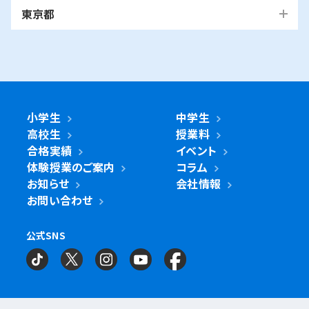
越谷市
我孫子市
越谷レイクタウン校
麻生区
我孫子校
川崎区
幸区
高津区
多摩区
東京都
中原区
宮前区
横浜市・川崎市以外
青葉区
青葉台校
あざみ野校
市ヶ尾校
さいたま
桜台校
たまプラーザ校
藤が丘校
市川市
浦和美園校
浦和校
浦和道祖土校
国立市
南行徳校
妙典校
国立駅前校
市
麻生区
新百合ヶ丘校
綾瀬市
海老名市
鎌倉市
相模原市
日進校
東浦和校
南浦和東口校
座間市
茅ヶ崎市
平塚市
藤沢市
大和市
横須賀市
南浦和西口校
南与野校
旭区
市沢校
希望ヶ丘校
鶴ヶ峰白根校
浦安市
小金井市
新浦安校
武蔵小金井駅前校
川崎区
川崎小田栄校
川崎大師校
武蔵浦和校
与野校
鶴ヶ峰校
二俣川校
万騎が原校
綾瀬市
小学生
中学生
綾瀬北校
柏市
世田谷区
柏の葉キャンパス校
南柏校
成城学園前校
高校生
授業料
幸区
草加市
鹿島田校
川崎校
塚越校
南加瀬校
草加校
泉区
立場校
中田校
領家校
合格実績
イベント
海老名市
海老名校
体験授業のご案内
コラム
鎌ケ谷市
立川市
鎌ケ谷校
立川駅前校
高津区
戸田市
子母口校
溝の口校
北戸田校
お知らせ
会社情報
磯子区
岡村校
杉田校
鎌倉市
大船校
お問い合わせ
流山市
練馬区
流山おおたかの森校
南流山校
練馬駅前校
多摩区
向ヶ丘遊園校
神奈川区
大口校
大口西校
大口東校
公式SNS
相模原市
相模大野校
相模原南校
星が丘校
神大寺校
三ツ沢校
横浜校
習志野市
町田市
京成大久保校
成瀬校
町田校
町田駅前校
横山校
中原区
武蔵小杉校
武蔵新城校
武蔵中原校
元住吉校
金沢区
金沢文庫校
金沢文庫東校
船橋市
目黒区
津田沼校
西船橋校
船橋校
自由が丘駅前校
座間市
相武台校
金沢文庫西校
富岡校
能見台校