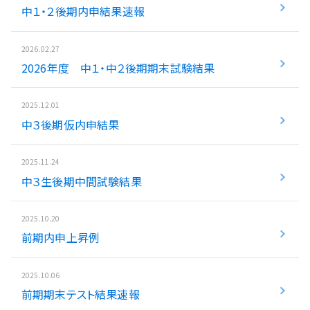
中１・２後期内申結果速報
入試情報
2026.02.27
湘ゼミとは？
2026年度 中１・中２後期期末試験結果
2025.12.01
資料請求・無料体験はこちら
中３後期仮内申結果
2025.11.24
お近くの校舎を探す
中３生後期中間試験結果
2025.10.20
前期内申上昇例
閉じる
2025.10.06
前期期末テスト結果速報