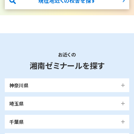
現在地近くの校舎を探す
お近くの
湘南ゼミナールを探す
神奈川県
横浜市
埼玉県
青葉区
旭区
泉区
磯子区
神奈川区
川口市
川口校
戸塚安行校
金沢区
港南区
港北区
栄区
瀬谷区
川崎市
千葉県
都筑区
戸塚区
中区
保土ケ谷区
緑区
南区
鶴見区