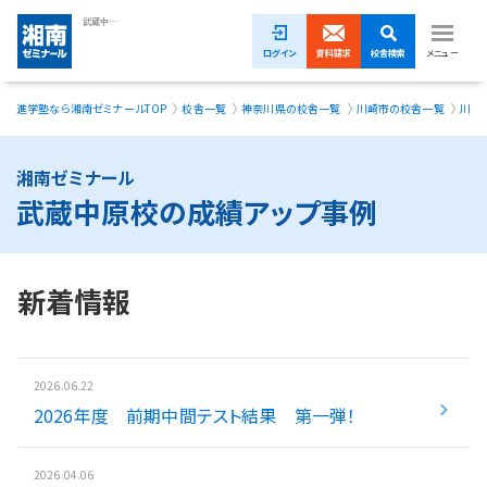
武蔵中原校の成績アップ事例｜湘南ゼミナール
ログイン
資料請求
校舎検索
メニュー
進学塾なら湘南ゼミナールTOP
校舎一覧
神奈川県の校舎一覧
川崎市の校舎一覧
川崎
1ヵ月無料体験受付中！
小学生
湘南ゼミナール
武蔵中原校の成績アップ事例
中学生
高校生
新着情報
模試・イベント
授業料
2026.06.22
2026年度 前期中間テスト結果 第一弾！
合格実績
校舎一覧
2026.04.06