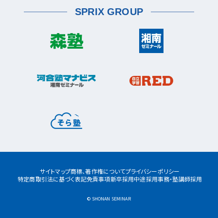
薬園台校
宮前区
鷺沼校
神木本町校
宮崎台校
六浦校
SPRIX GROUP
宮前平校
茅ヶ崎市
茅ヶ崎校
茅ヶ崎高田校
松戸市
東松戸校
新松戸校
八柱校
港南区
上大岡校
上永谷校
港南台校
平塚市
港南中央校
芹が谷校
平塚校
八千代市
八千代中央校
八千代緑が丘校
港北区
藤沢市
大倉山校
菊名校
綱島校
日吉校
湘南台校
辻堂校
ルミネ藤沢校
栄区
大和市
桂台校
本郷台校
桜ヶ丘校
中央林間校
鶴間校
大和校
瀬谷区
瀬谷校
三ツ境校
横須賀市
浦賀校
追浜校
久里浜校
都筑区
荏田南校
北山田校
北山田駅前校
サイトマップ
商標、著作権について
プライバシーポリシー
センター南校
特定商取引法に基づく表記
免責事項
新卒採用
中途採用
事務・塾講師採用
都筑ふれあいの丘校
中川校
仲町台校
© SHONAN SEMINAR