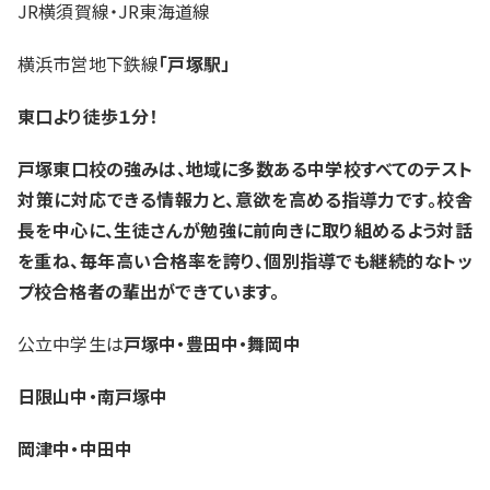
JR横須賀線・JR東海道線
入試情報
横浜市営地下鉄線
「戸塚駅」
湘ゼミとは？
東口より徒歩１分！
戸塚東口校の強みは、地域に多数ある中学校すべてのテスト
資料請求・無料体験はこちら
対策に対応できる情報力と、意欲を高める指導力です。校舎
長を中心に、生徒さんが勉強に前向きに取り組めるよう対話
を重ね、毎年高い合格率を誇り、個別指導でも継続的なトッ
お近くの校舎を探す
プ校合格者の輩出ができています。
公立中学生は
戸塚中・豊田中・舞岡中
日限山中・南戸塚中
閉じる
岡津中・中田中