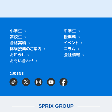
さいたま
桜台校
たまプラーザ校
藤が丘校
市川市
浦和美園校
浦和校
浦和道祖土校
国立市
南行徳校
妙典校
国立駅前校
市
麻生区
新百合ヶ丘校
綾瀬市
海老名市
鎌倉市
相模原市
日進校
東浦和校
南浦和東口校
座間市
茅ヶ崎市
平塚市
藤沢市
大和市
横須賀市
南浦和西口校
南与野校
旭区
市沢校
希望ヶ丘校
鶴ヶ峰白根校
浦安市
小金井市
新浦安校
武蔵小金井駅前校
川崎区
川崎小田栄校
川崎大師校
武蔵浦和校
与野校
鶴ヶ峰校
二俣川校
万騎が原校
綾瀬市
小学生
中学生
綾瀬北校
柏市
世田谷区
柏の葉キャンパス校
南柏校
成城学園前校
高校生
授業料
幸区
草加市
鹿島田校
川崎校
塚越校
南加瀬校
草加校
泉区
立場校
中田校
領家校
合格実績
イベント
海老名市
海老名校
体験授業のご案内
コラム
鎌ケ谷市
立川市
鎌ケ谷校
立川駅前校
高津区
戸田市
子母口校
溝の口校
北戸田校
お知らせ
会社情報
磯子区
岡村校
杉田校
鎌倉市
大船校
お問い合わせ
流山市
練馬区
流山おおたかの森校
南流山校
練馬駅前校
多摩区
向ヶ丘遊園校
神奈川区
大口校
大口西校
大口東校
公式SNS
相模原市
相模大野校
相模原南校
星が丘校
神大寺校
三ツ沢校
横浜校
習志野市
町田市
京成大久保校
成瀬校
町田校
町田駅前校
横山校
中原区
武蔵小杉校
武蔵新城校
武蔵中原校
元住吉校
金沢区
金沢文庫校
金沢文庫東校
船橋市
目黒区
津田沼校
西船橋校
船橋校
自由が丘駅前校
座間市
相武台校
金沢文庫西校
富岡校
能見台校
薬園台校
宮前区
鷺沼校
神木本町校
宮崎台校
六浦校
SPRIX GROUP
宮前平校
茅ヶ崎市
茅ヶ崎校
茅ヶ崎高田校