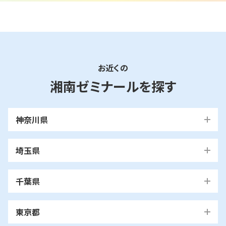
お近くの
湘南ゼミナールを探す
神奈川県
横浜市
埼玉県
青葉区
旭区
泉区
磯子区
神奈川区
川口市
川口校
戸塚安行校
金沢区
港南区
港北区
栄区
瀬谷区
川崎市
千葉県
都筑区
戸塚区
中区
保土ケ谷区
緑区
南区
鶴見区
越谷市
我孫子市
越谷レイクタウン校
麻生区
我孫子校
川崎区
幸区
高津区
多摩区
東京都
中原区
宮前区
横浜市・川崎市以外
青葉区
青葉台校
あざみ野校
市ヶ尾校