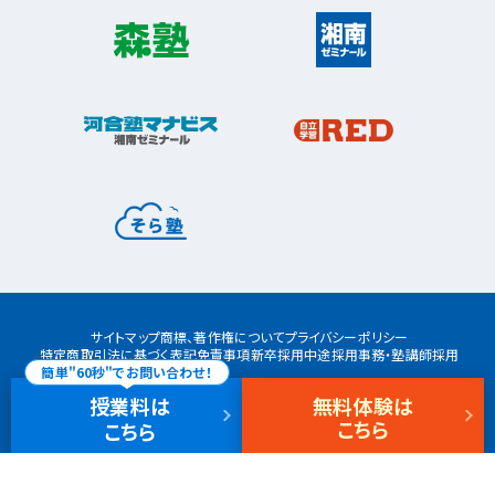
松戸市
東松戸校
新松戸校
八柱校
港南区
上大岡校
上永谷校
港南台校
平塚市
港南中央校
芹が谷校
平塚校
八千代市
八千代中央校
八千代緑が丘校
港北区
藤沢市
大倉山校
菊名校
綱島校
日吉校
湘南台校
辻堂校
ルミネ藤沢校
栄区
大和市
桂台校
本郷台校
桜ヶ丘校
中央林間校
鶴間校
大和校
瀬谷区
瀬谷校
三ツ境校
横須賀市
浦賀校
追浜校
久里浜校
都筑区
荏田南校
北山田校
北山田駅前校
サイトマップ
商標、著作権について
プライバシーポリシー
センター南校
特定商取引法に基づく表記
免責事項
新卒採用
中途採用
事務・塾講師採用
都筑ふれあいの丘校
中川校
簡単"60秒"でお問い合わせ！
仲町台校
授業料
は
無料体験
は
© SHONAN SEMINAR
こちら
こちら
戸塚区
川上校
戸塚東口校
戸塚西口校
原宿校
東戸塚校