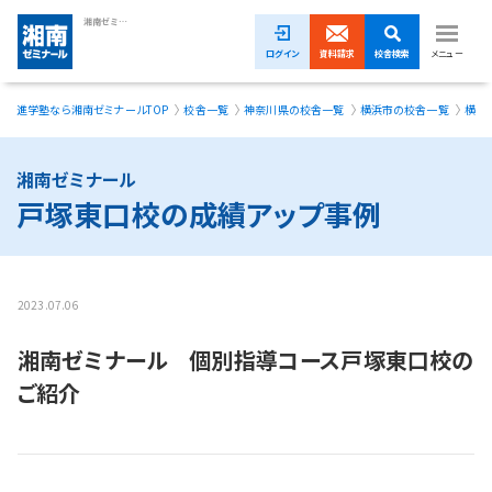
湘南ゼミナール 個別指導コース戸塚東口校のご紹介
ログイン
資料請求
校舎検索
メニュー
進学塾なら湘南ゼミナールTOP
校舎一覧
神奈川県の校舎一覧
横浜市の校舎一覧
横浜
1ヵ月無料体験受付中！
小学生
湘南ゼミナール
戸塚東口校の成績アップ事例
中学生
高校生
2023.07.06
模試・イベント
湘南ゼミナール 個別指導コース戸塚東口校の
授業料
ご紹介
合格実績
校舎一覧