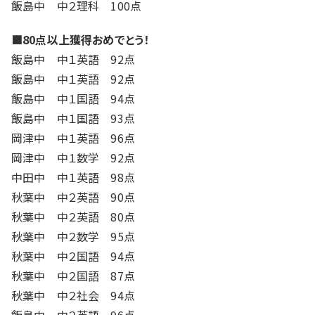
飯島中 中２理科 100点
入試情報
■80点以上獲得おめでとう！
湘ゼミとは？
飯島中 中１英語 92点
飯島中 中１英語 92点
飯島中 中１国語 94点
資料請求・無料体験はこちら
飯島中 中１国語 93点
岡津中 中１英語 96点
岡津中 中１数学 92点
中田中 中１英語 98点
お近くの校舎を探す
秋葉中 中２英語 90点
秋葉中 中２英語 80点
秋葉中 中２数学 95点
秋葉中 中２国語 94点
閉じる
秋葉中 中２国語 87点
秋葉中 中２社会 94点