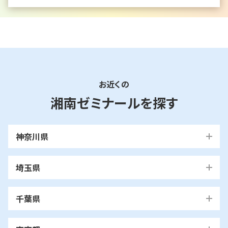
お近くの
湘南ゼミナールを探す
神奈川県
横浜市
埼玉県
青葉区
旭区
泉区
磯子区
神奈川区
川口市
川口校
戸塚安行校
金沢区
港南区
港北区
栄区
瀬谷区
川崎市
千葉県
都筑区
戸塚区
中区
保土ケ谷区
緑区
南区
鶴見区
越谷市
我孫子市
越谷レイクタウン校
麻生区
我孫子校
川崎区
幸区
高津区
多摩区