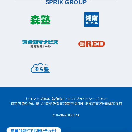
SPRIX GROUP
宮前平校
茅ヶ崎市
茅ヶ崎校
茅ヶ崎高田校
松戸市
東松戸校
新松戸校
八柱校
港南区
上大岡校
上永谷校
港南台校
平塚市
港南中央校
芹が谷校
平塚校
八千代市
八千代中央校
八千代緑が丘校
港北区
藤沢市
大倉山校
菊名校
綱島校
日吉校
湘南台校
辻堂校
ルミネ藤沢校
栄区
大和市
桂台校
本郷台校
桜ヶ丘校
中央林間校
鶴間校
大和校
瀬谷区
瀬谷校
三ツ境校
横須賀市
浦賀校
追浜校
久里浜校
都筑区
荏田南校
北山田校
北山田駅前校
サイトマップ
商標、著作権について
プライバシーポリシー
センター南校
特定商取引法に基づく表記
免責事項
新卒採用
中途採用
事務・塾講師採用
都筑ふれあいの丘校
中川校
仲町台校
© SHONAN SEMINAR
簡単"60秒"でお問い合わせ！
戸塚区