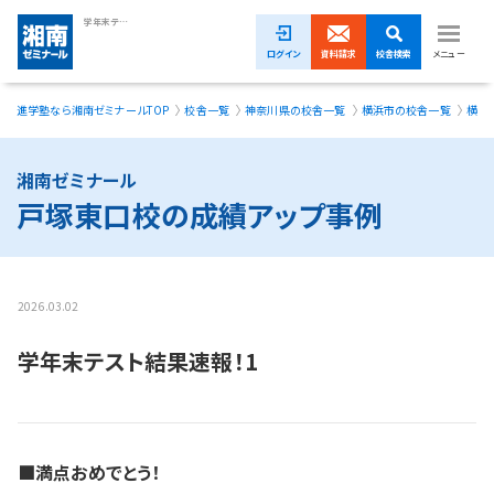
学年末テスト結果速報！1
ログイン
資料請求
校舎検索
メニュー
進学塾なら湘南ゼミナールTOP
校舎一覧
神奈川県の校舎一覧
横浜市の校舎一覧
横浜
1ヵ月無料体験受付中！
小学生
湘南ゼミナール
戸塚東口校の成績アップ事例
中学生
高校生
2026.03.02
模試・イベント
学年末テスト結果速報！1
授業料
合格実績
■満点おめでとう！
校舎一覧