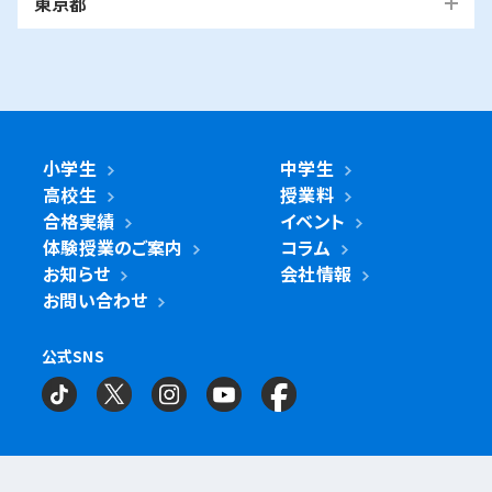
東京都
中原区
宮前区
横浜市・川崎市以外
青葉区
青葉台校
あざみ野校
市ヶ尾校
さいたま
桜台校
たまプラーザ校
藤が丘校
市川市
浦和美園校
南与野校
武蔵浦和校
国立市
南行徳校
妙典校
国立駅前校
市
麻生区
新百合ヶ丘校
綾瀬市
海老名市
鎌倉市
相模原市
与野校
浦和校
浦和道祖土校
座間市
茅ヶ崎市
平塚市
藤沢市
大和市
横須賀市
日進校
東浦和校
南浦和東口校
旭区
市沢校
希望ヶ丘校
鶴ヶ峰白根校
浦安市
小金井市
新浦安校
武蔵小金井駅前校
川崎区
川崎小田栄校
川崎大師校
南浦和西口校
鶴ヶ峰校
二俣川校
万騎が原校
綾瀬市
小学生
中学生
綾瀬北校
柏市
世田谷区
柏の葉キャンパス校
南柏校
成城学園前校
高校生
授業料
幸区
草加市
鹿島田校
川崎校
塚越校
南加瀬校
草加校
泉区
立場校
中田校
領家校
合格実績
イベント
海老名市
海老名校
体験授業のご案内
コラム
鎌ケ谷市
立川市
鎌ケ谷校
立川駅前校
高津区
戸田市
子母口校
溝の口校
北戸田校
お知らせ
会社情報
磯子区
岡村校
杉田校
鎌倉市
大船校
お問い合わせ
流山市
練馬区
流山おおたかの森校
南流山校
練馬駅前校
多摩区
向ヶ丘遊園校
神奈川区
大口校
大口西校
大口東校
公式SNS
相模原市
相模大野校
相模原南校
星が丘校
神大寺校
三ツ沢校
横浜校
習志野市
町田市
京成大久保校
成瀬校
町田校
町田駅前校
横山校
中原区
武蔵小杉校
武蔵新城校
武蔵中原校
元住吉校
金沢区
金沢文庫校
金沢文庫東校
船橋市
目黒区
津田沼校
西船橋校
船橋校
自由が丘駅前校
座間市
相武台校
金沢文庫西校
富岡校
能見台校
薬園台校
宮前区
鷺沼校
神木本町校
宮崎台校
六浦校