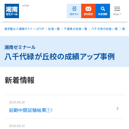
八千代緑が丘校の成績アップ事例｜湘南ゼミナール
ログイン
資料請求
校舎検索
メニュー
進学塾なら湘南ゼミナールTOP
校舎一覧
千葉県の校舎一覧
八千代市の校舎一覧
湘南
1ヵ月無料体験受付中！
小学生
湘南ゼミナール
八千代緑が丘校の成績アップ事例
中学生
高校生
新着情報
模試・イベント
授業料
2026.06.29
前期中間試験結果①！
合格実績
校舎一覧
2026.06.22