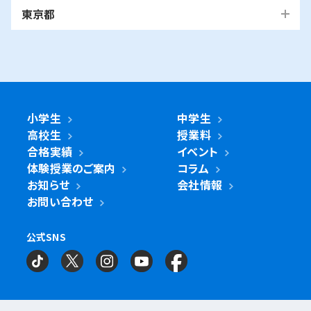
越谷市
我孫子市
越谷レイクタウン校
麻生区
我孫子校
川崎区
幸区
高津区
多摩区
東京都
中原区
宮前区
横浜市・川崎市以外
青葉区
青葉台校
あざみ野校
市ヶ尾校
さいたま
桜台校
たまプラーザ校
藤が丘校
市川市
浦和美園校
浦和校
浦和道祖土校
国立市
南行徳校
妙典校
国立駅前校
市
麻生区
新百合ヶ丘校
綾瀬市
海老名市
鎌倉市
相模原市
日進校
東浦和校
南浦和東口校
座間市
茅ヶ崎市
平塚市
藤沢市
大和市
横須賀市
南浦和西口校
南与野校
旭区
市沢校
希望ヶ丘校
鶴ヶ峰白根校
浦安市
小金井市
新浦安校
武蔵小金井駅前校
川崎区
川崎小田栄校
川崎大師校
武蔵浦和校
与野校
鶴ヶ峰校
二俣川校
万騎が原校
綾瀬市
小学生
中学生
綾瀬北校
柏市
世田谷区
柏の葉キャンパス校
南柏校
成城学園前校
高校生
授業料
幸区
草加市
鹿島田校
川崎校
塚越校
南加瀬校
草加校
泉区
立場校
中田校
領家校
合格実績
イベント
海老名市
海老名校
体験授業のご案内
コラム
鎌ケ谷市
立川市
鎌ケ谷校
立川駅前校
高津区
戸田市
子母口校
溝の口校
北戸田校
お知らせ
会社情報
磯子区
岡村校
杉田校
鎌倉市
大船校
お問い合わせ
流山市
練馬区
流山おおたかの森校
南流山校
練馬駅前校
多摩区
向ヶ丘遊園校
神奈川区
大口校
大口西校
大口東校
公式SNS
相模原市
相模大野校
相模原南校
星が丘校
神大寺校
三ツ沢校
横浜校
習志野市
町田市
京成大久保校
成瀬校
町田校
町田駅前校
横山校
中原区
武蔵小杉校
武蔵新城校
武蔵中原校
元住吉校
金沢区
金沢文庫校
金沢文庫東校
船橋市
目黒区
津田沼校
西船橋校
船橋校
自由が丘駅前校
座間市
相武台校
金沢文庫西校
富岡校
能見台校