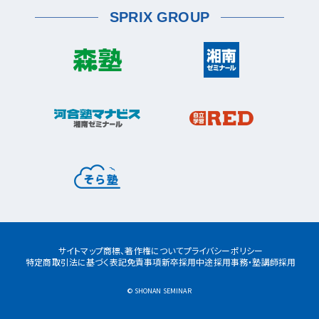
薬園台校
宮前区
鷺沼校
神木本町校
宮崎台校
六浦校
SPRIX GROUP
宮前平校
茅ヶ崎市
茅ヶ崎校
茅ヶ崎高田校
松戸市
東松戸校
新松戸校
八柱校
港南区
上大岡校
上永谷校
港南台校
平塚市
港南中央校
芹が谷校
平塚校
八千代市
八千代中央校
八千代緑が丘校
港北区
藤沢市
大倉山校
菊名校
綱島校
日吉校
湘南台校
辻堂校
ルミネ藤沢校
栄区
大和市
桂台校
本郷台校
桜ヶ丘校
中央林間校
鶴間校
大和校
瀬谷区
瀬谷校
三ツ境校
横須賀市
浦賀校
追浜校
久里浜校
都筑区
荏田南校
北山田校
北山田駅前校
サイトマップ
商標、著作権について
プライバシーポリシー
センター南校
特定商取引法に基づく表記
免責事項
新卒採用
中途採用
事務・塾講師採用
都筑ふれあいの丘校
中川校
仲町台校
© SHONAN SEMINAR