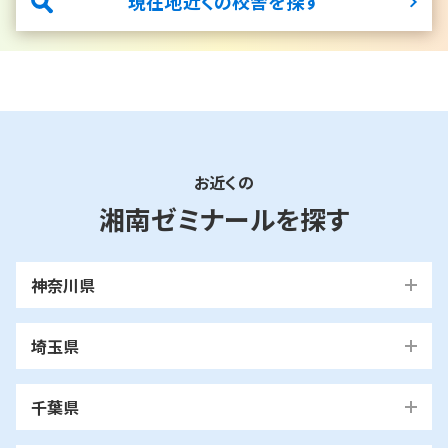
現在地近くの校舎を探す
お近くの
湘南ゼミナールを探す
神奈川県
横浜市
埼玉県
青葉区
旭区
泉区
磯子区
神奈川区
川口市
川口校
戸塚安行校
金沢区
港南区
港北区
栄区
瀬谷区
川崎市
千葉県
都筑区
戸塚区
中区
保土ケ谷区
緑区
南区
鶴見区