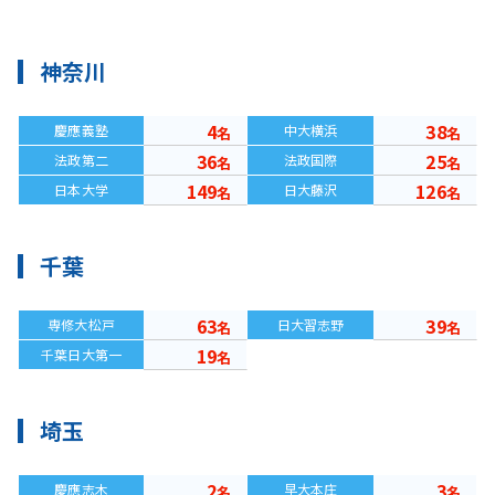
神奈川
4
38
慶應義塾
中大横浜
名
名
36
25
法政第二
法政国際
名
名
149
126
日本大学
日大藤沢
名
名
千葉
63
39
専修大松戸
日大習志野
名
名
19
千葉日大第一
名
埼玉
2
3
慶應志木
早大本庄
名
名