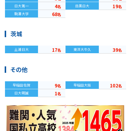
4
19
日大第一
目黒日大
名
名
68
駒澤大学
名
茨城
17
39
土浦日大
東洋大牛久
名
名
その他
9
102
早稲田佐賀
早稲田大阪
名
名
1
日大明誠
名