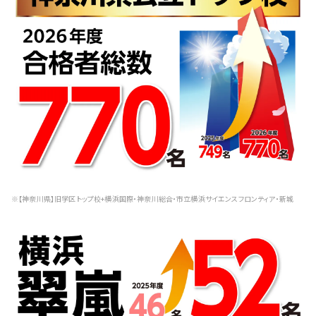
※【神奈川県】旧学区トップ校+横浜国際・神奈川総合・市立横浜サイエンスフロンティア・新城