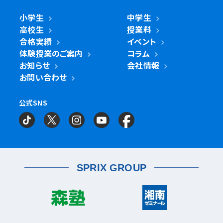
川崎区
川崎小田栄校
川崎大師校
武蔵浦和校
与野校
鶴ヶ峰校
二俣川校
万騎が原校
綾瀬市
小学生
中学生
綾瀬北校
柏市
世田谷区
柏の葉キャンパス校
南柏校
成城学園前校
高校生
授業料
幸区
草加市
鹿島田校
川崎校
塚越校
南加瀬校
草加校
泉区
立場校
中田校
領家校
合格実績
イベント
海老名市
海老名校
体験授業のご案内
コラム
鎌ケ谷市
立川市
鎌ケ谷校
立川駅前校
高津区
戸田市
子母口校
溝の口校
北戸田校
お知らせ
会社情報
磯子区
岡村校
杉田校
鎌倉市
大船校
お問い合わせ
流山市
練馬区
流山おおたかの森校
南流山校
練馬駅前校
多摩区
向ヶ丘遊園校
神奈川区
大口校
大口西校
大口東校
公式SNS
相模原市
相模大野校
相模原南校
星が丘校
神大寺校
三ツ沢校
横浜校
習志野市
町田市
京成大久保校
成瀬校
町田校
町田駅前校
横山校
中原区
武蔵小杉校
武蔵新城校
武蔵中原校
元住吉校
金沢区
金沢文庫校
金沢文庫東校
船橋市
目黒区
津田沼校
西船橋校
船橋校
自由が丘駅前校
座間市
相武台校
金沢文庫西校
富岡校
能見台校
薬園台校
宮前区
鷺沼校
神木本町校
宮崎台校
六浦校
SPRIX GROUP
宮前平校
茅ヶ崎市
茅ヶ崎校
茅ヶ崎高田校
松戸市
東松戸校
新松戸校
八柱校
港南区
上大岡校
上永谷校
港南台校
平塚市
港南中央校
芹が谷校
平塚校
八千代市
八千代中央校
八千代緑が丘校