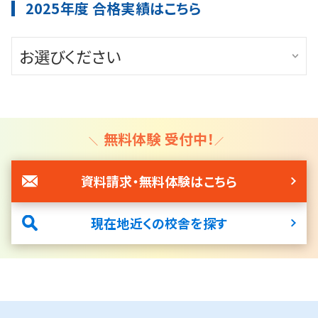
2025年度 合格実績はこちら
高校入試
お選びください
大学入試
公立中高一貫校入試
高校入試
無料体験 受付中！
大学入試
資料請求・無料体験はこちら
現在地近くの校舎を探す