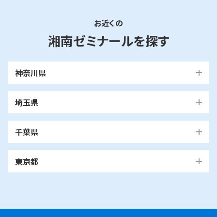
お近くの
湘南ゼミナールを探す
神奈川県
横浜市
埼玉県
青葉区
旭区
泉区
磯子区
神奈川区
川口市
川口校
戸塚安行校
金沢区
港南区
港北区
栄区
瀬谷区
川崎市
千葉県
都筑区
戸塚区
中区
保土ケ谷区
緑区
南区
鶴見区
越谷市
我孫子市
越谷レイクタウン校
麻生区
我孫子校
川崎区
幸区
高津区
多摩区
東京都
中原区
宮前区
横浜市・川崎市以外
青葉区
青葉台校
あざみ野校
市ヶ尾校
さいたま
桜台校
たまプラーザ校
藤が丘校
市川市
浦和美園校
浦和校
浦和道祖土校
国立市
南行徳校
妙典校
国立駅前校
市
麻生区
新百合ヶ丘校
綾瀬市
海老名市
鎌倉市
相模原市
日進校
東浦和校
南浦和東口校
座間市
茅ヶ崎市
平塚市
藤沢市
大和市
横須賀市
南浦和西口校
南与野校
旭区
市沢校
希望ヶ丘校
鶴ヶ峰白根校
浦安市
小金井市
新浦安校
武蔵小金井駅前校