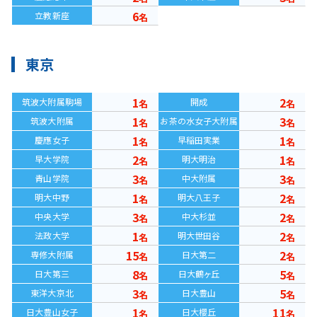
6
立教新座
名
東京
1
2
筑波大附属駒場
開成
名
名
1
3
筑波大附属
お茶の水女子大附属
名
名
1
1
慶應女子
早稲田実業
名
名
2
1
早大学院
明大明治
名
名
3
3
青山学院
中大附属
名
名
1
2
明大中野
明大八王子
名
名
3
2
中央大学
中大杉並
名
名
1
2
法政大学
明大世田谷
名
名
15
2
専修大附属
日大第二
名
名
8
5
日大第三
日大鶴ヶ丘
名
名
3
5
東洋大京北
日大豊山
名
名
1
11
日大豊山女子
日大櫻丘
名
名