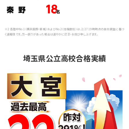
※2 各塾中No.1（横浜国際・新城）およびNo.2（他複数校）は、2/27 19時時点の自社調査に基づ
く速報値です。万一誤りがあった場合は速やかに訂正・お詫び申し上げます。
埼玉県公立高校合格実績