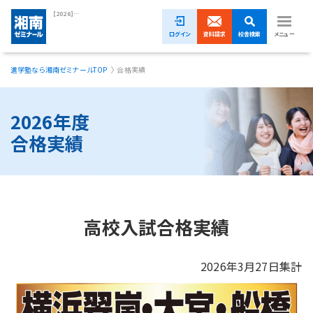
【2026】高校入試の合格実績｜湘南ゼミナール
ログイン
資料請求
校舎検索
メニュー
進学塾なら湘南ゼミナールTOP
合格実績
1ヵ月無料体験受付中！
小学生
2026年度
合格実績
中学生
高校生
模試・イベント
高校入試合格実績
授業料
2026年3月27日集計
合格実績
校舎一覧