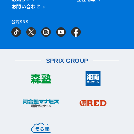
岡村校
杉田校
鎌倉市
大船校
お問い合わせ
流山市
練馬区
流山おおたかの森校
南流山校
練馬駅前校
多摩区
向ヶ丘遊園校
神奈川区
大口校
大口西校
大口東校
公式SNS
相模原市
相模大野校
相模原南校
星が丘校
神大寺校
三ツ沢校
横浜校
習志野市
町田市
京成大久保校
成瀬校
町田校
町田駅前校
横山校
中原区
武蔵小杉校
武蔵新城校
武蔵中原校
元住吉校
金沢区
金沢文庫校
金沢文庫東校
船橋市
目黒区
津田沼校
西船橋校
船橋校
自由が丘駅前校
座間市
相武台校
金沢文庫西校
富岡校
能見台校
薬園台校
宮前区
鷺沼校
神木本町校
宮崎台校
六浦校
SPRIX GROUP
宮前平校
茅ヶ崎市
茅ヶ崎校
茅ヶ崎高田校
松戸市
東松戸校
新松戸校
八柱校
港南区
上大岡校
上永谷校
港南台校
平塚市
港南中央校
芹が谷校
平塚校
八千代市
八千代中央校
八千代緑が丘校
港北区
藤沢市
大倉山校
菊名校
綱島校
日吉校
湘南台校
辻堂校
ルミネ藤沢校
栄区
大和市
桂台校
本郷台校
桜ヶ丘校
中央林間校
鶴間校
大和校