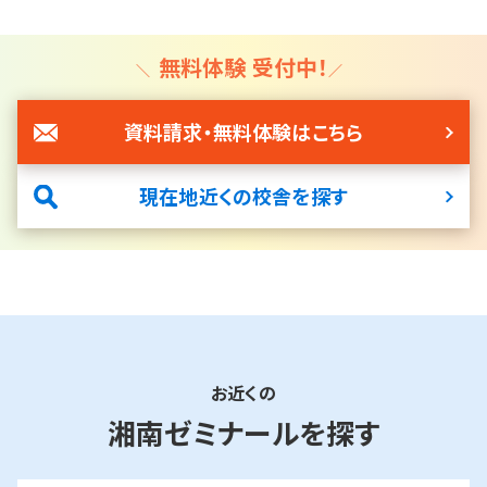
※小２は夏期講習からの開講
小4
3
週2回
4,200円～
算数
無料体験 受付中！
国語（ずかいde国語）
小学生パワーアップ特訓
小5
4
週2回
9,600円～
算数
資料請求・無料体験はこちら
国語
英語（英検®３級合格講座）
小学生パワーアップ特訓
現在地近くの校舎を探す
小6
4
週2回
9,900円～
算数
国語／合科目
小6英語（QE English Secondary）
小学生パワーアップ特訓
個別指導
お近くの
学年
科目数
湘南ゼミナールを探す
科目
授業料(1コマ)
小1～
1
国語、算数、英語、理科、社会からお選びいただけ
3,300円～
6
ます。