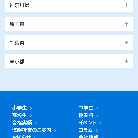
神奈川県
※月4回(週1回)からのお申し込みとなります。
※学年、指導内容、通塾回数によって授業料が異なります。
横浜市
埼玉県
青葉区
旭区
泉区
磯子区
神奈川区
川口市
川口校
戸塚安行校
金沢区
港南区
港北区
栄区
瀬谷区
川崎市
千葉県
都筑区
戸塚区
中区
保土ケ谷区
緑区
南区
鶴見区
越谷市
我孫子市
越谷レイクタウン校
麻生区
我孫子校
川崎区
幸区
高津区
多摩区
東京都
中原区
宮前区
横浜市・川崎市以外
青葉区
青葉台校
あざみ野校
市ヶ尾校
さいたま
桜台校
たまプラーザ校
藤が丘校
市川市
浦和美園校
浦和校
浦和道祖土校
国立市
南行徳校
妙典校
国立駅前校
市
麻生区
新百合ヶ丘校
綾瀬市
海老名市
鎌倉市
相模原市
日進校
東浦和校
南浦和東口校
座間市
茅ヶ崎市
平塚市
藤沢市
大和市
横須賀市
南浦和西口校
南与野校
旭区
市沢校
希望ヶ丘校
鶴ヶ峰白根校
浦安市
小金井市
新浦安校
武蔵小金井駅前校
川崎区
川崎小田栄校
川崎大師校
武蔵浦和校
与野校
鶴ヶ峰校
二俣川校
万騎が原校
綾瀬市
小学生
中学生
綾瀬北校
柏市
世田谷区
柏の葉キャンパス校
南柏校
成城学園前校
高校生
授業料
幸区
草加市
鹿島田校
川崎校
塚越校
南加瀬校
草加校
泉区
立場校
中田校
領家校
合格実績
イベント
海老名市
海老名校
体験授業のご案内
コラム
鎌ケ谷市
立川市
鎌ケ谷校
立川駅前校
高津区
戸田市
子母口校
溝の口校
北戸田校
お知らせ
会社情報
磯子区