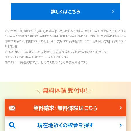
詳しくはこちら
※内申データ抽出条件／[科目]英数国 [対象] 小学入会者は小6の1月末日までに入会した在籍
生、中学入会者は①中3は3学期除外②中3後期仮内申を後期として集計③次の時期より前に内
部生であること。前期：2020年9月1日、2学期・中3後期仮：2020年11月1日、3学期・後期：2020
年2月1日
※2021年2月に卒塾の中3生：神奈川県公立高校トップ校合格者783人中289人
※トップ校とは、神奈川県公立トップ校を表します。
内申とは… 高校受験で合否判定の1要素となる重要な指標です。
無料体験 受付中！
資料請求・無料体験はこちら
現在地近くの校舎を探す