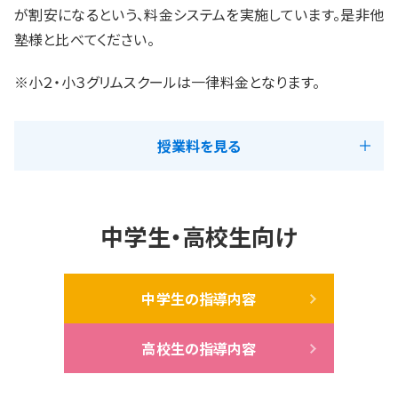
が割安になるという、料金システムを実施しています。是非他
塾様と比べてください。
※小２・小３グリムスクールは一律料金となります。
授業料を見る
小学生の授業料（月額）
中学生・高校生向け
集団指導
中学生の指導内容
学年
科目数
科目
通塾回数
授業料
高校生の指導内容
小2～6
1
QUREOプログラミング教室
週1回
9,900円
小3
1
国語（グリムスクール）
週1回
6,200円