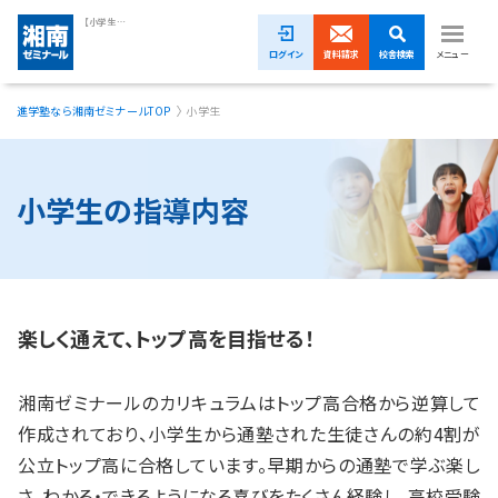
【小学生の塾】トップ校受験に強い進学塾｜湘南ゼミナール
ログイン
資料請求
校舎検索
メニュー
進学塾なら湘南ゼミナールTOP
小学生
1ヵ月無料体験受付中！
小学生
小学生の指導内容
中学生
高校生
模試・イベント
楽しく通えて、トップ高を目指せる！
授業料
湘南ゼミナールのカリキュラムはトップ高合格から逆算して
合格実績
作成されており、小学生から通塾された生徒さんの約4割が
公立トップ高に合格しています。早期からの通塾で学ぶ楽し
校舎一覧
さ、わかる・できるようになる喜びをたくさん経験し、高校受験