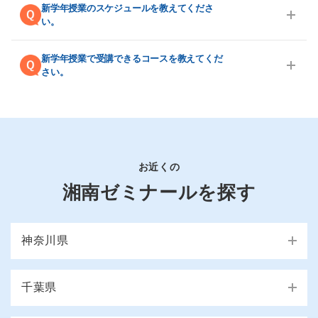
く、"楽しい授業"が得意な講師が多いのも湘ゼミの特長で
新学年授業のスケジュールを教えてくださ
*
間を設けています
。もし、授業や宿題でわからない問題が
す。
い。
あっても、そのままにしない仕組みがあります。ぜひ無料
無料体験のお問い合わせはこちら >
体験授業で体感してみてください。
A.新学年授業は小学生、中学生、高校生の学年やコースに
無料体験のお問い合わせはこちら >
新学年授業で受講できるコースを教えてくだ
よって異なります。新学年のスケジュールに関する詳細は
*総合進学コースの場合
さい。
校舎までお気軽にお問い合わせください。
スケジュールについて問い合わせる >
A.小学生は グリムスクール（小3）、学力アップ／公立中進
学準備（小4〜小6）、 公立中高一貫校 受検対策（小4〜小
6）、 小学生の英語力育成（小5〜小6）、 小学生の個別指
導（小1～小6）、 中学生は 高校受験／定期テスト対策（中
1〜中3）、 中学生の個別指導（中1〜中3）、 横浜翠嵐・大
宮等 受験指導（中1〜中3）、 高校生は 高校生の個別指導
お近くの
（高1〜高3）、などのコースをご用意しております。 校舎
湘南ゼミナールを探す
ごとに異なるため、詳しくは校舎までお問い合わせくださ
い。
無料体験のお問い合わせはこちら >
神奈川県
横浜市
千葉県