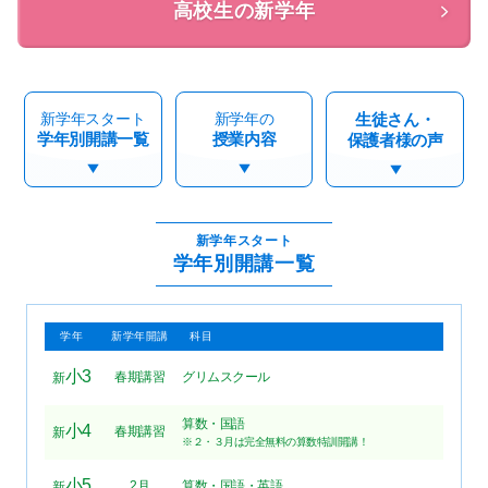
高校生の新学年
新学年スタート
新学年の
生徒さん・
学年別開講一覧
授業内容
保護者様の声
新学年スタート
学年別開講一覧
学年
新学年開講
科目
小3
春期講習
グリムスクール
新
算数・国語
小4
春期講習
新
※２・３月は完全無料の算数特訓開講！
小5
2月
算数・国語・英語
新