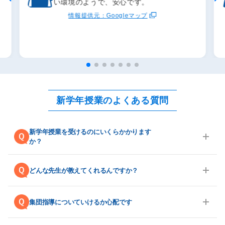
い環境のようで、安心です。
情報提供元：
Googleマップ
新学年授業のよくある質問
新学年授業を受けるのにいくらかかります
か？
A.はじめて湘南ゼミナールの体験授業をお受けいただくお
※
子様は、1カ月の授業を"無料"
にてご受講いただけます。
どんな先生が教えてくれるんですか？
さらに、２～４月・春期講習のいずれかを無料体験、その
後５月までに入会した場合、入会月の授業料が無料になり
A.湘南ゼミナールでは、厳しい基準をクリアした講師だけ
ます。
が指導に当たります。
集団指導についていけるか心配です
また、生徒さん・保護者様からは「親しみやすい」「授業
※一部コースを除く。 ※教材・テスト費は別。
が楽しい」というお声をよくいただきます。分かりやす
無料体験のお問い合わせはこちら >
A.湘南ゼミナールでは、一人ひとりの質問対応ができる時