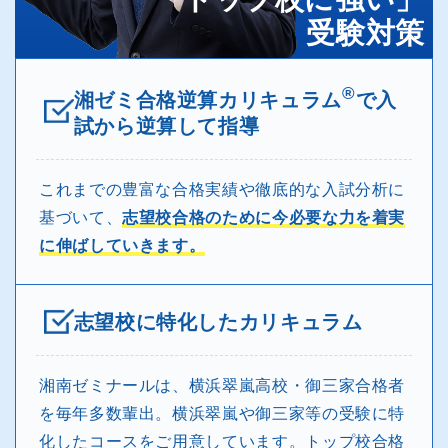
受験対策
®
湘ゼミ合格逆算カリキュラム
で入
試から逆算して指導
これまでの豊富な合格実績や徹底的な入試分析に
基づいて、
志望校合格のために今必要な力を着実
に伸ばしていきます。
志望校に特化したカリキュラム
湘南ゼミナールは、横浜翠嵐高校・御三家合格者
を毎年多数輩出。横浜翠嵐や御三家等の受験に特
化したコースをご用意しています。トップ校合格