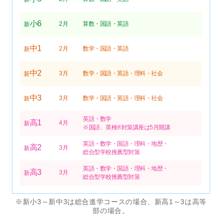
小6
2月
算数・国語・英語
新
中1
2月
数学・国語・英語
新
中2
3月
数学・国語・英語・理科・社会
新
中3
3月
数学・国語・英語・理科・社会
新
英語・数学
高1
4月
新
※国語、英検®対策講座は5月開講
英語・数学・国語・理科・地歴・
高2
3月
新
総合型学校推薦型対策
英語・数学・国語・理科・地歴・
高3
3月
新
総合型学校推薦型対策
※新小3～新中3は総合進学コースの場合、新高1～3は高等
部の場合。