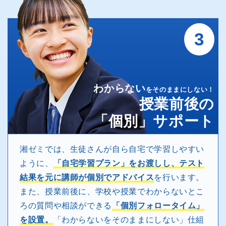
3
わからない
をそのままにしない！
授業前後の
「個別」サポート
湘ゼミでは、生徒さんが自ら自宅で学習しやすい
ように、
「自宅学習プラン」をお渡しし、テスト
結果を元に講師が個別でアドバイス
を行います。
また、授業前後に、学校や授業でわからないとこ
ろの質問や相談ができる
「個別フォロータイム」
を設置。
「わからないをそのままにしない」仕組