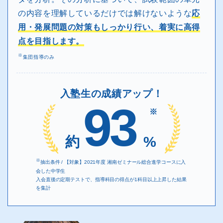
の内容を理解しているだけでは解けないような
応
用・発展問題の対策もしっかり行い、着実に高得
点を目指します。
※
集団指導のみ
入塾生の成績アップ！
93
※
約
%
※
抽出条件 / 【対象】2021年度 湘南ゼミナール総合進学コースに入
会した中学生
入会直後の定期テストで、指導科目の得点が1科目以上上昇した結果
を集計