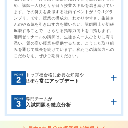
め、講師一人ひとりが日々授業スキルを磨き続けてい
ます。その努力を象徴する社内イベントが「Q-1グラ
ンプリ」です。授業の構成力、わかりやすさ、生徒さ
んのやる気を引き出す力を競い合い、講師同士が切磋
琢磨することで、さらなる指導力向上を目指します。
湘南ゼミナールの講師は、生徒さん一人ひとりに寄り
添い、質の高い授業を提供するため、こうした取り組
みを通じて成長を続けています。私たちの講師力への
こだわりを、ぜひご期待ください。
トップ校合格に必要な知識や
講師は模擬授業による有効な指導方法の研修はもちろ
常にアップデート
技術を
ん、
担当科目の最新課題への取り組みを原則毎週実
施、さらに全国の過去問をもとにした入試対策テスト
も受けています。
常に知識や技術をアップデートしな
専門チームが
湘ゼミでは、専門の分析チームによって入試問題の細
がら、授業や進路指導を行っています。
入試問題を徹底分析
かな分析を毎年行っています。
積み重ねた分析は、オ
リジナルテキストの制作や模試の制作、研修や指導に
活用。
また、塾内対応だけに留まらず、神奈川新聞へ
の入試問題分析記事の寄稿にも活かされています。