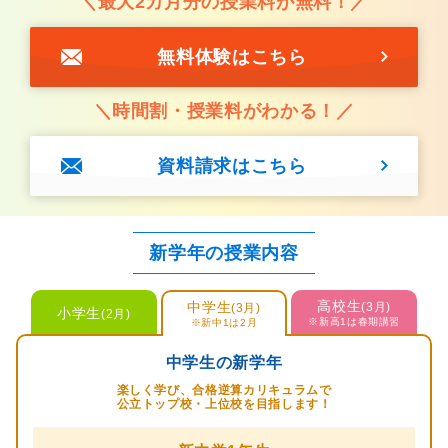
＼最大2カ月分の授業料が無料！／
無料体験はこちら
＼時間割・授業料がわかる！／
資料請求はこちら
新学年の授業内容
高校生
中学生
(3月)
(3月)
小学生
(2月)
※新高1は春期講習
※新中1は2月
中学生の新学年
楽しく学び、合格逆算カリキュラムで
公立トップ校・上位校を目指します！