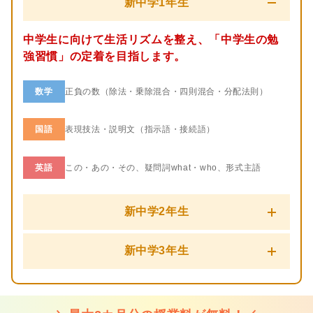
新中学1年生
中学生に向けて生活リズムを整え、「中学生の勉
強習慣」の定着を目指します。
数学
正負の数（除法・乗除混合・四則混合・分配法則）
国語
表現技法・説明文（指示語・接続語）
英語
この・あの・その、疑問詞what・who、形式主語
新中学2年生
全員一斉に新学年カリキュラムがスタート！理社
新中学3年生
の授業も加わり、５科目の力を伸ばします。
全員一斉に新学年カリキュラムがスタート！入試
数学
式の計算
範囲の先取りを行います。