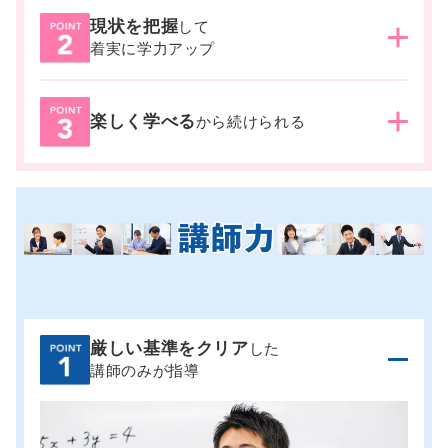
現状を把握
して
湘ゼミでは、
通塾日ごとに、授業での理解、宿題での
着実に学力アップ
定着、小テストでの計測を繰り返し実施。
また、合格
から逆算された塾内テストも定期的に行います。現状
の定着度を把握し、次の授業に活かすことで、着実に
現状を把握しながら繰り返し学習することで、
楽しく学べる
着実に
から続けられる
学力を伸ばしていきます。
合格へ近付いていることが実感できる
ので、モチベー
ション維持にもつながります。
お互いに高め合える仲
間たち
と共に、楽しく学習を継続しながら、合格へと
向かうことができます。
厳しい基準をクリア
した
講師のみが指導