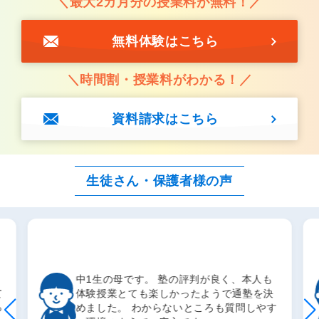
＼最大2カ月分の授業料が無料！／
国語
説明文（指示語・接続語）
数学
式の計算
無料体験はこちら
①動名詞、②第４文型・５文型 ※教科書ごとに異なり
国語
付属語（助動詞・助詞）
英語
ます。
＼時間割・授業料がわかる！／
英語
so that構文、SVO that 構文
理科
生命分野(植物のつくりとはたらき)
資料請求はこちら
理科
物質分野(水溶液とイオン)
社会
安土桃山時代の歴史
生徒さん・保護者様の声
社会
入試対策／世界地理
中1生の母です。 塾の評判が良く、本人も
て
体験授業とても楽しかったようで通塾を決
っ
めました。 わからないところも質問しやす