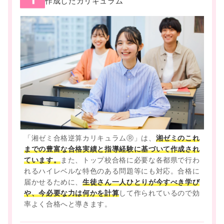
作成したカリキュラム
「湘ゼミ合格逆算カリキュラムⓇ」は、
湘ゼミのこれ
までの豊富な合格実績と指導経験に基づいて作成され
ています。
また、トップ校合格に必要な各都県で行わ
れるハイレベルな特色のある問題等にも対応。合格に
届かせるために、
生徒さん一人ひとりが今すべき学び
や、今必要な力は何かを計算
して作られているので効
率よく合格へと導きます。