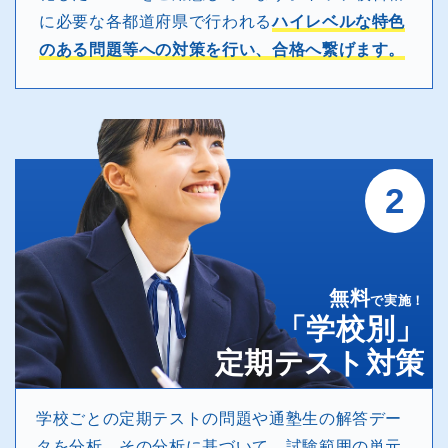
に必要な各都道府県で行われる
ハイレベルな特色
のある問題等への対策を行い、合格へ繋げます。
2
無料
で実施！
「学校別」
定期テスト対策
学校ごとの定期テストの問題や通塾生の解答デー
タを分析。その分析に基づいて、試験範囲の単元