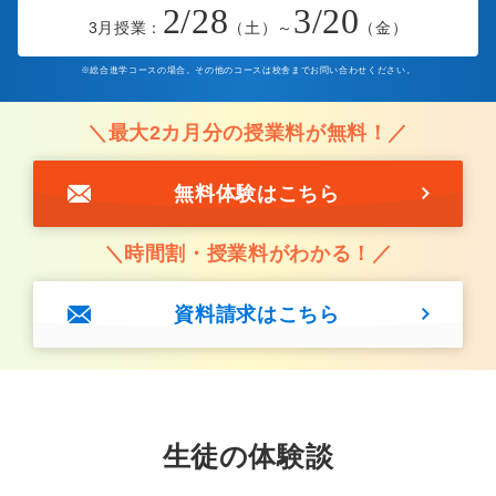
2/28
3/20
3月授業：
（土）～
（金）
※総合進学コースの場合。その他のコースは校舎までお問い合わせください。
＼最大2カ月分の授業料が無料！／
※上記合格実績は、湘南ゼミナール調べによるもので、湘南ゼミナールグ
無料体験はこちら
ループ全体での合格実績です。
※合格実績は公益社団法人全国学習塾協会が定める基準に従って集計して
おります。テスト生や講習生は含めていません。
＼時間割・授業料がわかる！／
※速報のため、合格者数を日々更新させていただいております。その中
で、万が一誤りが発生した場合には訂正・お詫び申し上げます。
資料請求はこちら
※上記実績・順位表記は、湘南ゼミナール調べによるもので、湘南ゼミ
※上記実績・順位表記は、湘南ゼミナール調べによるもので、湘南ゼミ
ナール全体での合格実績です。
ナール全体での合格実績です。
※合格実績は公益社団法人全国学習塾協会が定める基準に従って集計して
※合格実績は公益社団法人全国学習塾協会が定める基準に従って集計して
おります。テスト生や講習生は含めていません。
生徒の体験談
おります。テスト生や講習生は含めていません。