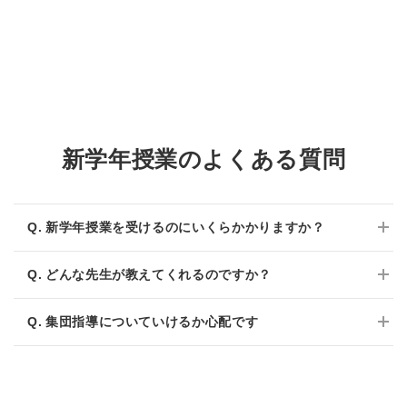
※上記実績・順位表記は、湘南ゼミナール調べによるもので、湘南ゼミ
ナール全体での合格実績です。
※上記実績・順位表記は、湘南ゼミナール調べによるもので、湘南ゼミ
※合格実績は公益社団法人全国学習塾協会が定める基準に従って集計して
ナール全体での合格実績です。
おります。テスト生や講習生は含めていません。
※合格実績は公益社団法人全国学習塾協会が定める基準に従って集計して
おります。テスト生や講習生は含めていません。
新学年授業のよくある質問
新学年授業を受けるのにいくらかかりますか？
はじめて湘南ゼミナールの体験授業をお受けいただくお子様は、
どんな先生が教えてくれるのですか？
1カ月の授業を"無料"※にてご受講いただけます。
さらに、２～４月・春期講習のいずれかを無料体験、その後５月
湘南ゼミナールでは、厳しい基準をクリアした講師だけが指導に
までに入会した場合、入会月の授業料が無料になります。