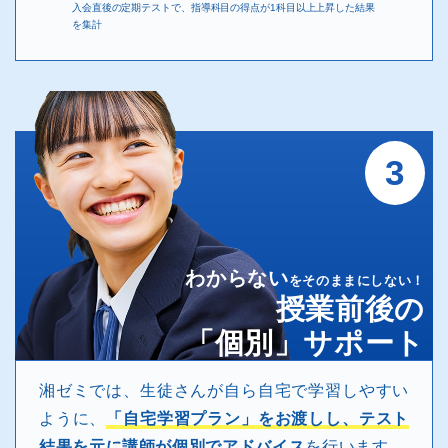
入会直後の定期テストで、指導科目の得点が1科目以上上昇した結果
を集計
3
わからない
をそのままにしない！
授業前後の
「個別」サポート
湘ゼミでは、生徒さんが自ら自宅で学習しやすい
ように、
「自宅学習プラン」をお渡しし、テスト
結果を元に講師が個別でアドバイス
を行います。