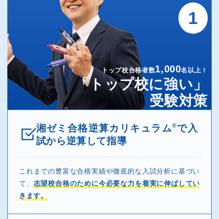
1
1,000
トップ校合格者数
名以上！
「トップ校に強い」
受験対策
®
湘ゼミ合格逆算カリキュラム
で入
試から逆算して指導
これまでの豊富な合格実績や徹底的な入試分析に基づい
て、
志望校合格のために今必要な力を着実に伸ばしてい
きます。