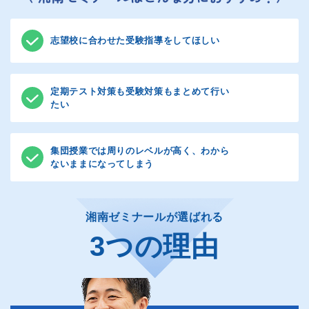
トップ校合格に向けて必要な力を伸ばしていきます。ま
湘南ゼミナールは、横浜翠嵐・大宮高校合格者を多数輩出
た、定期テスト対策は、「学校別」に“無料”で実施。徹底
しています。その合格ノウハウに基づいて、各科目の専門
的な学校情報と定期テストの分析をもとに、成績アップに
講師が横浜翠嵐・大宮に特化したハイレベルな指導を行い
志望校に合わせた受験指導をしてほしい
つなげます。
ます。同じ志を持つ生徒さんたちが切磋琢磨しながら、合
内申に左右されず、英数国の3科目で実力勝負ができる早
格を目指します。
慶附属高は、高校受験で早慶大進学を目指す“戦略的で確実
性の高いルート”として注目されています。早慶附属高の出
題傾向や入試形式に対応した専門カリキュラムと演習環境
難関国私⽴⾼校への合格を⽬指して、通常クラスのほぼ2
定期テスト対策も受験対策もまとめて行い
を整え、無駄のない学習で効率よく合格力を高めていきま
倍のスピードでカリキュラムを進めます。早期に中学校の
たい
す。豊富な指導実績を持つ講師陣が、確かな戦略のもとで
カリキュラムを終えることで、量‧質ともに高度な演習をこ
生徒さん一人ひとりの挑戦を着実にサポートします。
なし、⾼い実践⼒を⾝につけます。そのほか、志望校別の
湘南ゼミナールの個別指導は、講師１人に生徒さん２人ま
「合格力アップ講座」や、合格力を高める「夏ゼミ」を実
でで行います。学習目的に合わせて、復習から先取り学習
集団授業では周りのレベルが高く、わから
施。経験豊富なトップ講師が合格まで徹底的にサポートし
までご希望に応じて指導します。
ないままになってしまう
ます。
受験に強い湘南ゼミナールの講師が自慢の指導力でお子様
を志望校合格まで導きます。
湘南ゼミナールが選ばれる
3つの理由