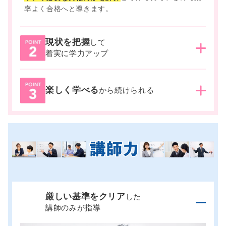
率よく合格へと導きます。
現状を把握
して
湘ゼミでは、
通塾日ごとに、授業での理解、宿題での
着実に学力アップ
定着、小テストでの計測を繰り返し実施。
また、合格
から逆算された塾内テストも定期的に行います。現状
の定着度を把握し、次の授業に活かすことで、着実に
現状を把握しながら繰り返し学習することで、
着実に
楽しく学べる
から続けられる
学力を伸ばしていきます。
合格へ近付いていることが実感できる
ので、モチベー
ション維持にもつながります。
お互いに高め合える仲
間たち
と共に、楽しく学習を継続しながら、合格へと
向かうことができます。
厳しい基準をクリア
した
講師のみが指導