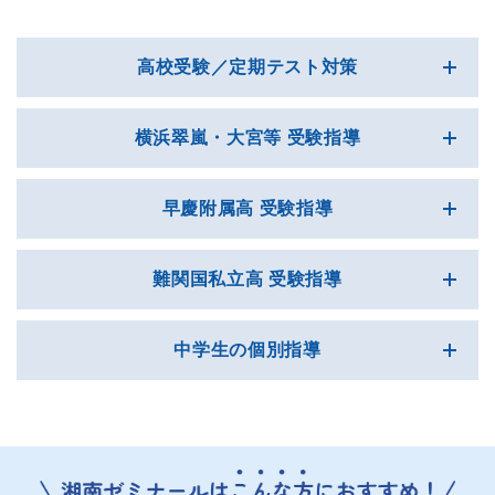
高校受験／定期テスト対策
横浜翠嵐・大宮等 受験指導
早慶附属高 受験指導
難関国私立高 受験指導
中学生の個別指導
湘南ゼミナールの授業は、合格から逆算した「湘ゼミ合格
逆算カリキュラムⓇ」に基づいて行います。授業での理
解、宿題での定着、小テストでの計測を繰り返しながら、