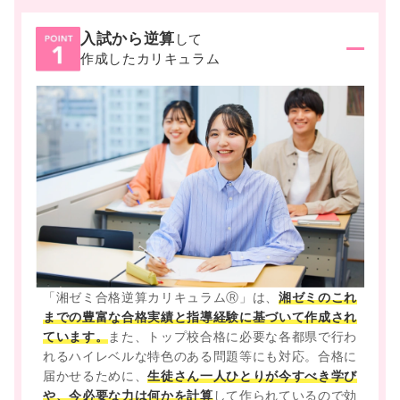
入試から逆算
して
作成したカリキュラム
「湘ゼミ合格逆算カリキュラムⓇ」は、
湘ゼミのこれ
までの豊富な合格実績と指導経験に基づいて作成され
ています。
また、トップ校合格に必要な各都県で行わ
れるハイレベルな特色のある問題等にも対応。合格に
届かせるために、
生徒さん一人ひとりが今すべき学び
や、今必要な力は何かを計算
して作られているので効