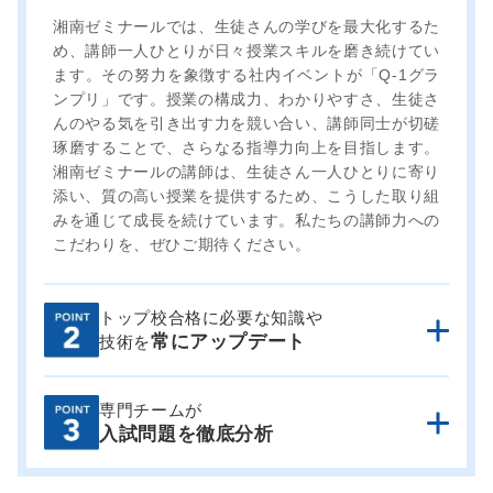
湘南ゼミナールでは、生徒さんの学びを最大化するた
め、講師一人ひとりが日々授業スキルを磨き続けてい
ます。その努力を象徴する社内イベントが「Q-1グラ
ンプリ」です。授業の構成力、わかりやすさ、生徒さ
んのやる気を引き出す力を競い合い、講師同士が切磋
琢磨することで、さらなる指導力向上を目指します。
湘南ゼミナールの講師は、生徒さん一人ひとりに寄り
添い、質の高い授業を提供するため、こうした取り組
みを通じて成長を続けています。私たちの講師力への
こだわりを、ぜひご期待ください。
トップ校合格に必要な知識や
講師は模擬授業による有効な指導方法の研修はもちろ
常にアップデート
技術を
ん、
担当科目の最新課題への取り組みを原則毎週実
施、さらに全国の過去問をもとにした入試対策テスト
も受けています。
常に知識や技術をアップデートしな
専門チームが
湘ゼミでは、専門の分析チームによって入試問題の細
がら、授業や進路指導を行っています。
入試問題を徹底分析
かな分析を毎年行っています。
積み重ねた分析は、オ
リジナルテキストの制作や模試の制作、研修や指導に
活用。
また、塾内対応だけに留まらず、神奈川新聞へ