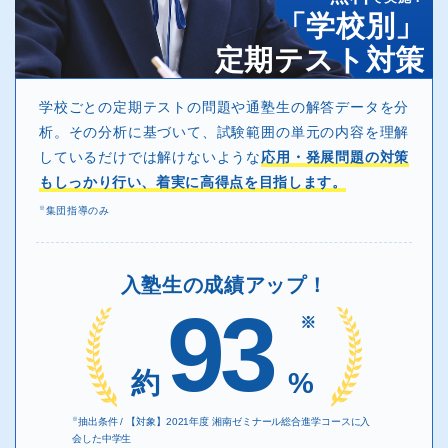
「学校別」
定期テスト対策
学校ごとの定期テストの問題や通塾生の解答データを分
析。その分析に基づいて、試験範囲の単元の内容を理解
しているだけでは解けないような
応用・発展問題の対策
もしっかり行い、着実に高得点を目指します。
※
集団指導のみ
入塾生の成績アップ！
93
※
約
%
※
抽出条件 / 【対象】2021年度 湘南ゼミナール総合進学コースに入
会した中学生