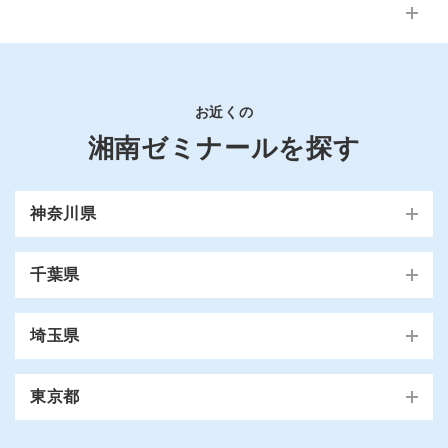
集団指導についていけるか心配です
当たります。
※一部コースを除く。 ※教材・テスト費は別。
また、生徒さん・保護者様からは「親しみやすい」「授業が楽し
無料体験のお問い合わせはこちら >
湘南ゼミナールでは、一人ひとりの質問対応ができる時間を設け
い」というお声をよくいただきます。分かりやすく、“楽しい授
＊
業”が得意な講師が多いのも湘ゼミの特長です。
ています
。もし、授業や宿題でわからない問題があっても、そ
のままにしない仕組みがあります。ぜひ無料体験授業で体感して
無料体験のお問い合わせはこちら >
みてください。
無料体験のお問い合わせはこちら >
＊総合進学コースの場合
お近くの
湘南ゼミナールを探す
神奈川県
横浜市
千葉県
青葉区
旭区
泉区
磯子区
神奈川区
我孫
金沢区
港南区
港北区
栄区
瀬谷区
川崎市
我孫子校
埼玉県
子市
都筑区
鶴見区
戸塚区
中区