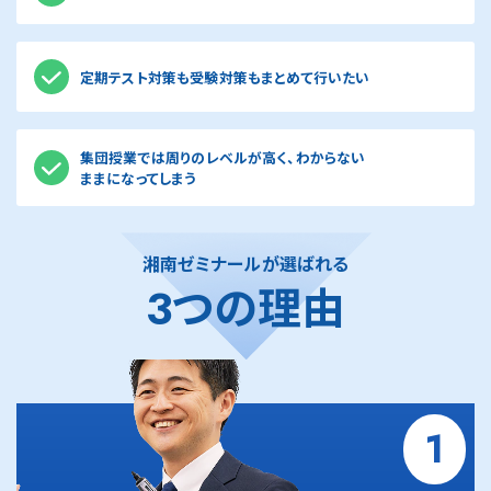
横浜翠嵐・大宮に特化したハイレベルな指導を行い
ます。同じ志を持つ生徒さんたちが切磋琢磨しなが
難関国私⽴⾼校への合格を⽬指して、通常クラスの
ら、合格を目指します。
ほぼ2倍のスピードでカリキュラムを進めます。
定期テスト対策も受験対策もまとめて行いたい
内申に左右されず、英数国の3科目で実力勝負がで
早期に中学校のカリキュラムを終えることで、量‧質
湘南ゼミナールの個別指導は、講師１人に生徒さん
きる早慶附属高は、高校受験で早慶大進学を目指
ともに高度な演習をこなし、⾼い実践⼒を⾝につけ
２人までで行います。学習目的に合わせて、復習か
す“戦略的で確実性の高いルート”として注目され
ます。
集団授業では周りのレベルが高く、わからない
ら先取り学習までご希望に応じて指導します。
ています。
ままになってしまう
そのほか、志望校別の「合格力アップ講座」や、合格
受験に強い湘南ゼミナールの講師が自慢の指導力
早慶附属高の出題傾向や入試形式に対応した専門
力を高める「夏ゼミ」を実施。経験豊富なトップ講師
でお子様を志望校合格まで導きます。
カリキュラムと演習環境を整え、無駄のない学習で
が合格まで徹底的にサポートします。
効率よく合格力を高めていきます。豊富な指導実績
湘南ゼミナールが選ばれる
を持つ講師陣が、確かな戦略のもとで生徒さん一人
3つの理由
ひとりの挑戦を着実にサポートします。
1