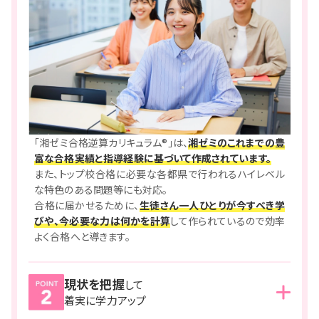
「湘ゼミ合格逆算カリキュラム®」は、
湘ゼミのこれまでの豊
富な合格実績と指導経験に基づいて作成されています。
また、トップ校合格に必要な各都県で行われるハイレベル
な特色のある問題等にも対応。
合格に届かせるために、
生徒さん一人ひとりが今すべき学
びや、今必要な力は何かを計算
して作られているので効率
よく合格へと導きます。
現状を把握
して
湘ゼミでは、
通塾日ごとに、授業での理解、宿題での定着、
着実に学力アップ
小テストでの計測を繰り返し実施。