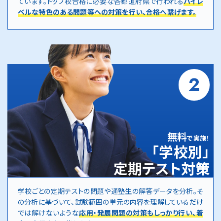
ています。トップ校合格に必要な各都道府県で行われる
ハイレ
ベルな特色のある問題等への対策を行い、合格へ繋げます。
2
無料
で実施！
「学校別」
定期テスト対策
学校ごとの定期テストの問題や通塾生の解答データを分析。そ
の分析に基づいて、試験範囲の単元の内容を理解しているだけ
では解けないような
応用・発展問題の対策もしっかり行い、着