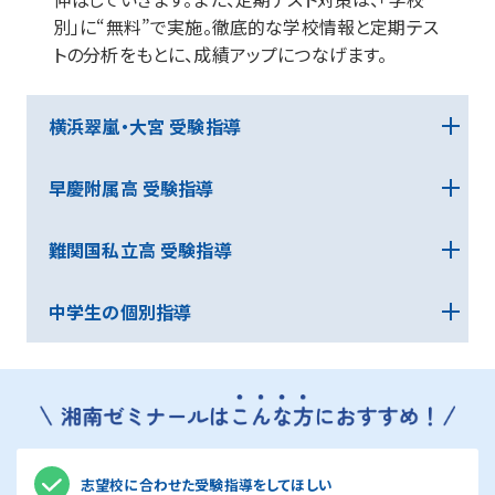
別」に“無料”で実施。徹底的な学校情報と定期テス
トの分析をもとに、成績アップにつなげます。
横浜翠嵐・大宮 受験指導
早慶附属高 受験指導
難関国私立高 受験指導
2026年2月に国立駅前校・立川駅前校・練馬駅前校・町田
駅前校・武蔵小金井駅前校が新規開校！
中学生の個別指導
自由が丘駅前校・成城学園前校・菊名校・武蔵小杉校も好
評！
湘南ゼミナールは、横浜翠嵐・大宮高校合格者を多
数輩出しています。
その合格ノウハウに基づいて、各科目の専門講師が
志望校に合わせた受験指導をしてほしい