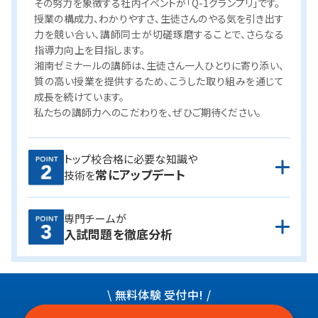
その努力を象徴する社内イベントが「Q-1グランプリ」です。
授業の構成力、わかりやすさ、生徒さんのやる気を引き出す
力を競い合い、講師同士が切磋琢磨することで、さらなる
指導力向上を目指します。
湘南ゼミナールの講師は、生徒さん一人ひとりに寄り添い、
質の高い授業を提供するため、こうした取り組みを通じて
成長を続けています。
私たちの講師力へのこだわりを、ぜひご期待ください。
講師は模擬授業による有効な指導方法の研修はもちろん、
トップ校合格に必要な知識や
常にアップデート
担当科目の最新課題への取り組みを原則毎週実施、さら
技術を
に全国の過去問をもとにした入試対策テストも受けてい
ます。
専門チームが
常に知識や技術をアップデートしながら、授業や進路指導
湘ゼミでは、専門の分析チームによって入試問題の細かな
入試問題を徹底分析
を行っています。
分析を毎年行っています。
積み重ねた分析は、オリジナルテ
キストの制作や模試の制作、研修や指導に活用。
また、塾内対応だけに留まらず、神奈川新聞への入試問題
分析記事の寄稿にも活かされています。
\ 無料体験 受付中! /