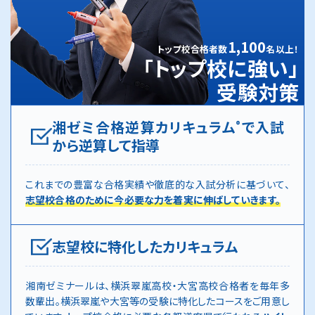
1,100
トップ校合格者数
名以上！
「トップ校に強い」
受験対策
湘ゼミ合格逆算カリキュラム
で入試
®
から逆算して指導
これまでの豊富な合格実績や徹底的な入試分析に基づいて、
志望校合格のために今必要な力を着実に伸ばしていきます。
志望校に特化したカリキュラム
湘南ゼミナールは、横浜翠嵐高校・大宮高校合格者を毎年多
数輩出。横浜翠嵐や大宮等の受験に特化したコースをご用意し