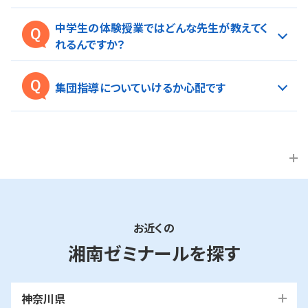
A.
はじめて湘南ゼミナールの体験授業をお受けいただくお子
中学生の体験授業ではどんな先生が教えてく
様は、1カ月の授業を無料
にてご受講いただけます。
※
れるんですか？
※一部コースを除く。教材・テスト費は別。
A.
湘南ゼミナールでは、厳しい基準をクリアした講師だけが
無料体験のお問い合わせはこちら >
指導に当たります。
集団指導についていけるか心配です
また、生徒さん・保護者様からは「親しみやすい」「授業が楽しい」
A.
というお声をよくいただきます。分かりやすく、"楽しい授業"が得
湘南ゼミナールでは、一人ひとりの質問対応ができる時間
意な講師が多いのも湘ゼミの特長です。
を設けています
。もし、授業や宿題でわからない問題があっても、
※
そのままにしない仕組みがあるので、ご安心ください。
無料体験のお問い合わせはこちら >
※総合進学コースの場合
無料体験のお問い合わせはこちら >
お近くの
湘南ゼミナールを探す
神奈川県