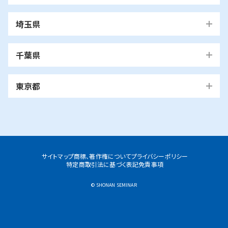
横浜市
埼玉県
青葉区
旭区
泉区
磯子区
神奈川区
川口市
川口校
戸塚安行校
金沢区
港南区
港北区
栄区
瀬谷区
川崎市
千葉県
都筑区
戸塚区
中区
保土ケ谷区
緑区
南区
鶴見区
越谷市
我孫子市
越谷レイクタウン校
麻生区
我孫子校
川崎区
幸区
高津区
多摩区
東京都
中原区
宮前区
横浜市・川崎市以外
青葉区
青葉台校
あざみ野校
市ヶ尾校
さいたま
桜台校
たまプラーザ校
藤が丘校
市川市
浦和美園校
浦和校
浦和道祖土校
国立市
南行徳校
妙典校
国立駅前校
市
麻生区
新百合ヶ丘校
綾瀬市
海老名市
鎌倉市
相模原市
日進校
東浦和校
南浦和東口校
座間市
茅ヶ崎市
平塚市
藤沢市
大和市
横須賀市
南浦和西口校
南与野校
旭区
市沢校
希望ヶ丘校
鶴ヶ峰白根校
浦安市
小金井市
新浦安校
武蔵小金井駅前校
川崎区
川崎小田栄校
川崎大師校
武蔵浦和校
与野校
鶴ヶ峰校
二俣川校
万騎が原校
サイトマップ
商標、著作権について
プライバシーポリシー
綾瀬市
綾瀬北校
特定商取引法に基づく表記
免責事項
柏市
世田谷区
柏の葉キャンパス校
南柏校
成城学園前校
幸区
草加市
鹿島田校
川崎校
塚越校
南加瀬校
草加校
泉区
立場校
中田校
領家校
© SHONAN SEMINAR
海老名市
海老名校
鎌ケ谷市
立川市
鎌ケ谷校
立川駅前校
高津区
戸田市
子母口校
溝の口校
北戸田校
磯子区
岡村校
杉田校
鎌倉市
大船校