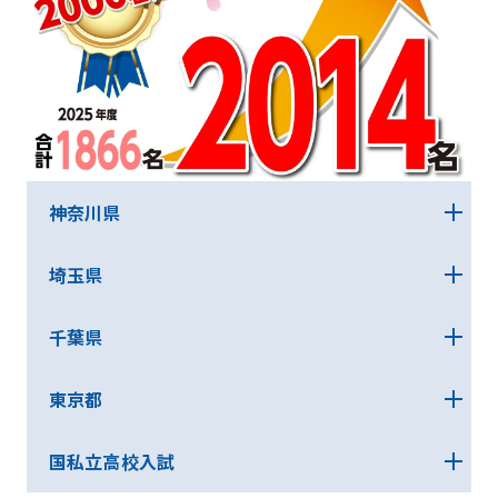
神奈川県
埼玉県
※【神奈川県】旧学区トップ校+横浜国際・神奈川総合・市立横浜サイ
エンスフロンティア・新城
千葉県
※上記実績・順位表記は、湘南ゼミナール調べによるもので、湘南ゼ
ミナール全体での合格実績です。
※上記合格実績は、湘南ゼミナール調べによるもので、湘南ゼミ
※合格実績は公益社団法人全国学習塾協会が定める基準に従って
東京都
ナールグループ全体での合格実績です。
※上記実績・順位表記は、湘南ゼミナール調べによるもので、湘南ゼ
集計しております。テスト生や講習生は含めていません。
※合格実績は公益社団法人全国学習塾協会が定める基準に従って
ミナール全体での合格実績です。
集計しております。テスト生や講習生は含めていません。
※合格実績は公益社団法人全国学習塾協会が定める基準に従って
国私立高校入試
※上記実績・順位表記は、湘南ゼミナール調べによるもので、湘南ゼ
集計しております。テスト生や講習生は含めていません。
ミナール全体での合格実績です。