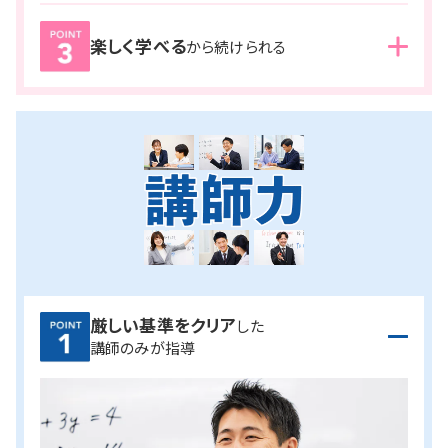
また、合格から逆算された塾内テストも定期的に行います。
現状の定着度を把握し、次の授業に活かすことで、着実に
楽しく学べる
現状を把握しながら繰り返し学習することで、
着実に合格
から続けられる
学力を伸ばしていきます。
へ近付いていることが実感できる
ので、モチベーション維持
にもつながります。
お互いに高め合える仲間たち
と共に、楽しく学習を継続し
ながら、合格へと向かうことができます。
厳しい基準をクリア
した
講師のみが指導