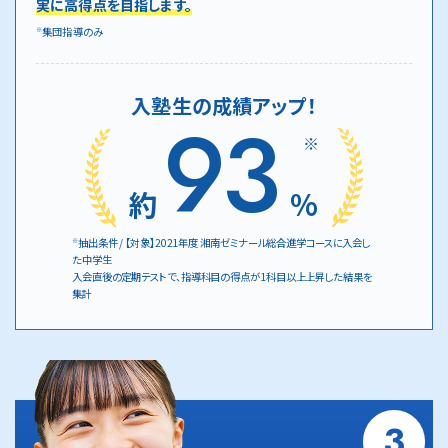
実に高得点を目指します。
集団指導のみ
※
入塾生の成績アップ！
93
※
約
%
抽出条件 / 【対象】2021年度 湘南ゼミナール総合進学コースに入会し
※
た中学生
入会直後の定期テストで、指導科目の得点が1科目以上上昇した結果を
集計
3