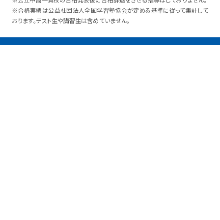
※合格実績は公益社団法人全国学習塾協会が定める基準に従って集計して
おります。テスト生や講習生は含めていません。
\ 無料体験 受付中! /
無料体験はこちら
\ 時間割・授業料がわかる！ /
簡単
"60秒"
でお問い合わせ！
資料請求はこちら
授業料はこちら
無料体験はこちら
生徒の体験談