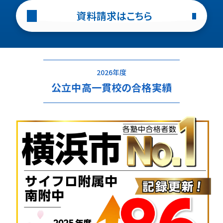
資料請求はこちら
湘南ゼミナールは、サイフロ附属中の合格者数が
早慶附属高校への進学は、実は「高校受験」が王道
10年連続全塾No.1
。 公立中高一貫校にこれまで
※
ルート。内申に左右されず、実力で挑戦できるのが
湘南ゼミナールの個別指導は、講師１人に生徒さん
多数の合格者を輩出してきた合格ノウハウを元に、
特長です。湘南ゼミナールでは、小学生のうちから
２人までで行います。学習目的に合わせて、復習か
公立中高一貫校受検に特化した専門の講師が指導
週2回・夕方の通塾で、早慶附属高合格に向けた効
ら先取り学習までご希望に応じて指導します。
します。
2026年度
率的なカリキュラムを提供しています。中学受験よ
受験に強い湘南ゼミナールの講師が自慢の指導力
※ 自社調べ。2026年度合格実績より
公立中高一貫校の合格実績
りも親御様の負担が少なく、大学受験よりも穏やか
でお子様を志望校合格まで導きます。
な競争の中で、早慶大への道を目指せるこのコー
受検に必要な「思考力」や「読解力」を
2
ス。講習期間にぜひ一度ご体験ください。
伸ばす