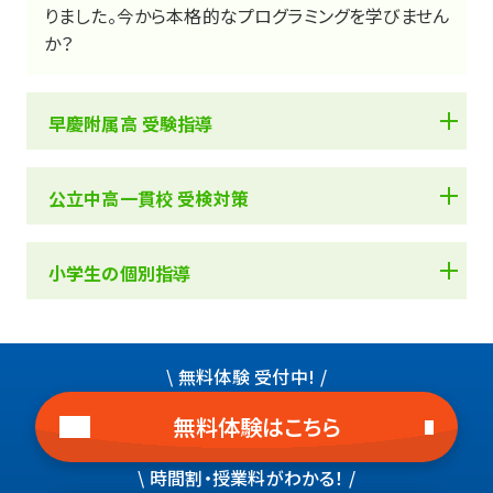
りました。今から本格的なプログラミングを学びません
か？
早慶附属高 受験指導
中受せずに早慶附属高へ
公立中高一貫校 受検対策
2026年2月に国立駅前校・立川駅前校・練馬駅前校・町田
駅前校・武蔵小金井駅前校が新規開校！
1
小学生の個別指導
公立中高一貫校の受検に強い
自由が丘駅前校・成城学園前校・菊名校・武蔵小杉校も好
評！
講師１人に生徒さん２人まで
\ 無料体験 受付中! /
無料体験はこちら
\ 時間割・授業料がわかる！ /