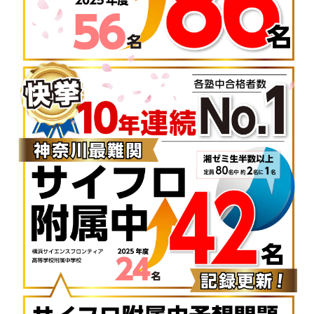
公立中高一貫校の受検時に課される適性検査は、
算数や国語などを組み合わせた思考力重視の教科
横断型の問題です。読解力や記述力、高い計算力が
求められます。また、膨大な文章やグラフなどの資
料から必要な情報を取り出す情報処理力も重要と
なります。神奈川県内の公立中高一貫校は、その出
題形式や内容も様々ですが、求められる学力の根幹
は一緒です。公立中高一貫コースの授業では、適性
検査を解くために必要となる“思考していく過
程”や“試行しながらの作業”を訓練していきます。