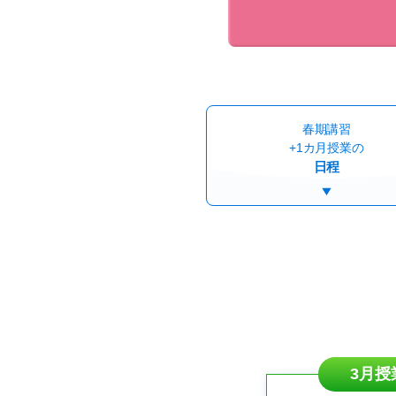
春期講習
+1カ月授業の
日程
3月授