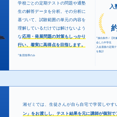
学校ごとの定期テストの問題や通塾
入
生の解答データを分析。その分析に
基づいて、試験範囲の単元の内容を
理解しているだけでは解けないよう
な
応用・発展問題の対策もしっかり
※
抽出条件 / 【
会した中学生
行い、着実に高得点を目指します。
入会直後の定期テ
を集計
※
集団指導のみ
湘ゼミでは、生徒さんが自ら自宅で学習しやす
ン」をお渡しし、テスト結果を元に講師が個別で