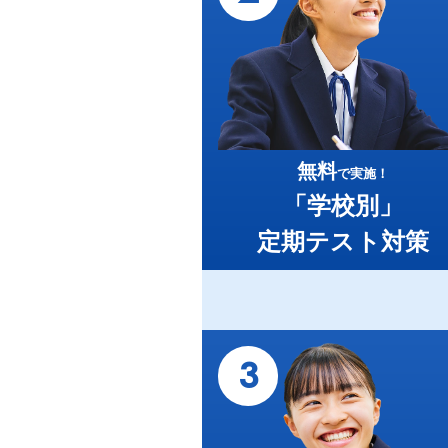
無料
で実施！
「学校別」
定期テスト対策
3