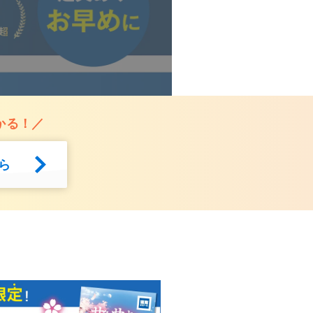
かる！／
ら