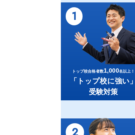
1
1,000
トップ校合格者数
名以上！
「トップ校に強い
受験対策
2