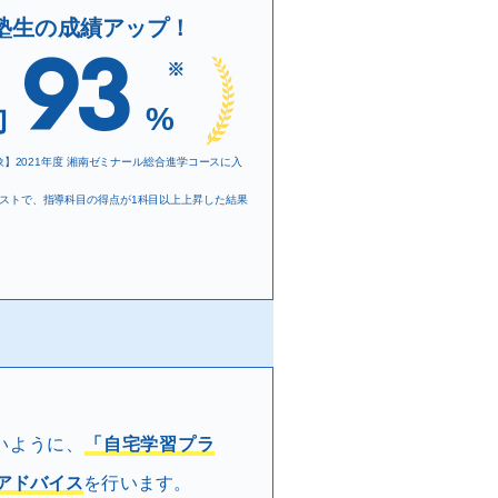
塾生の成績アップ！
93
※
約
%
対象】2021年度 湘南ゼミナール総合進学コースに入
ストで、指導科目の得点が1科目以上上昇した結果
いように、
「自宅学習プラ
アドバイス
を行います。