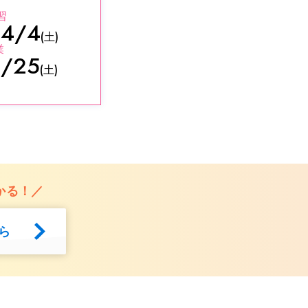
習
4/4
〜
(土)
業
/25
(土)
かる！／
ら