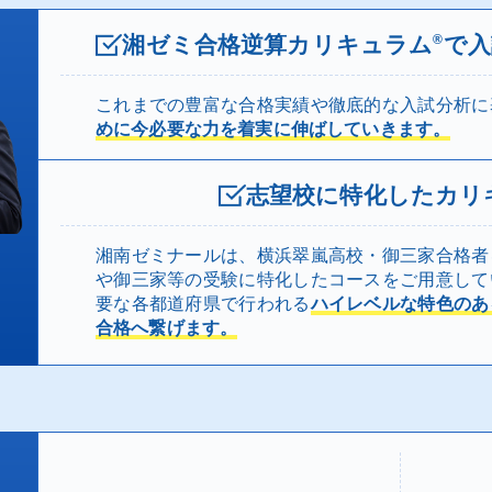
湘ゼミ合格逆算カリキュラム
で入
®
これまでの豊富な合格実績や徹底的な入試分析に
めに今必要な力を着実に伸ばしていきます。
志望校に特化したカリ
湘南ゼミナールは、横浜翠嵐高校・御三家合格者
や御三家等の受験に特化したコースをご用意して
」
要な各都道府県で行われる
ハイレベルな特色のあ
合格へ繋げます。