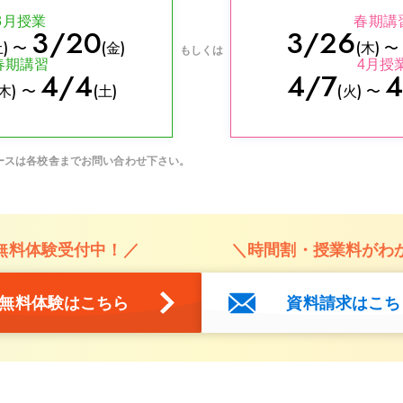
3月授業
春期講
3/20
3/26
土) 〜
(金)
(木) 
もしくは
春期講習
4月授
4/4
4/7
4
(木) 〜
(土)
(火) 〜
ースは各校舎までお問い合わせ下さい。
無料体験受付中！／
＼時間割・授業料がわ
無料体験はこちら
資料請求はこち